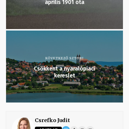
április 1901 óta
KÖVETKEZŐ SZTORI
Csökkent a nyaralópiaci
kereslet
Csrefko Judit