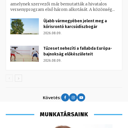
amelynek szervezői már bemutatták a hivatalos
versenyprogram első három alkotását. A közönség...
Újabb vármegyében jelent meg a
kőrisrontó karcsúdíszbogár
2026.08.09.
Tűzeset nehezíti a fallabda Európa-
bajnokság előkészületeit
2026.08.09.
Követés:
MUNKATÁRSAINK