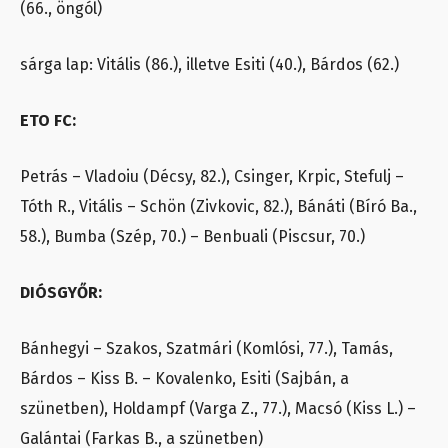
(66., öngól)
sárga lap: Vitális (86.), illetve Esiti (40.), Bárdos (62.)
ETO FC:
Petrás – Vladoiu (Décsy, 82.), Csinger, Krpic, Stefulj –
Tóth R., Vitális – Schön (Zivkovic, 82.), Bánáti (Bíró Ba.,
58.), Bumba (Szép, 70.) – Benbuali (Piscsur, 70.)
DIÓSGYŐR:
Bánhegyi – Szakos, Szatmári (Komlósi, 77.), Tamás,
Bárdos – Kiss B. – Kovalenko, Esiti (Sajbán, a
szünetben), Holdampf (Varga Z., 77.), Macsó (Kiss L.) –
Galántai (Farkas B., a szünetben)