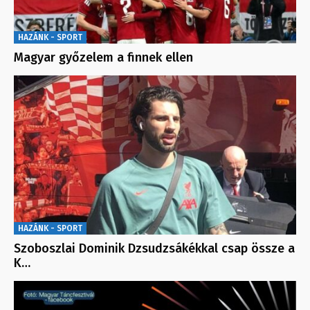
HAZÁNK - SPORT
Magyar győzelem a finnek ellen
HAZÁNK - SPORT
Szoboszlai Dominik Dzsudzsákékkal csap össze a
K…