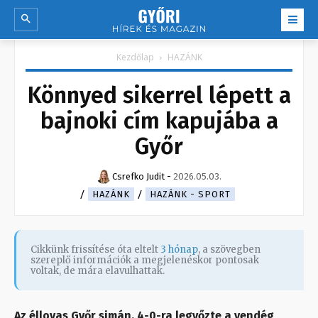
Kezdőlap
HAZÁNK
Könnyed sikerrel lépett a
bajnoki cím kapujába a
Győr
Csrefko Judit
-
2026.05.03.
HAZÁNK
HAZÁNK - SPORT
Cikkünk frissítése óta eltelt
3 hónap
, a szövegben
szereplő információk a megjelenéskor pontosak
voltak, de mára elavulhattak.
Az éllovas Győr simán, 4-0-ra legyőzte a vendég