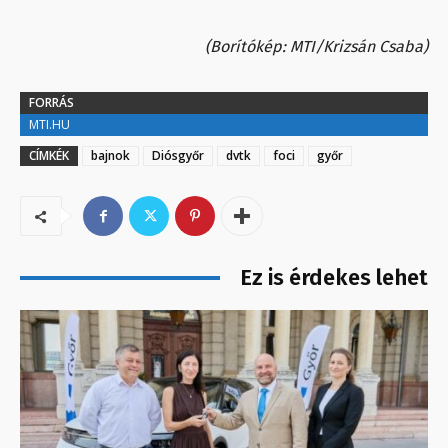
(Borítókép: MTI/Krizsán Csaba)
FORRÁS
MTI.HU
CÍMKÉK
bajnok
Diósgyőr
dvtk
foci
győr
Ez is érdekes lehet