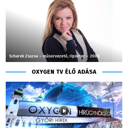
Scharek Zsuzsa – műsorvezető, riporter – 2008
M
OXYGEN TV ÉLŐ ADÁSA