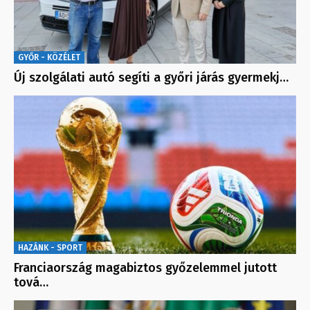
GYŐR - KÖZÉLET
Új szolgálati autó segíti a győri járás gyermekj…
HAZÁNK - SPORT
Franciaország magabiztos győzelemmel jutott
tová…