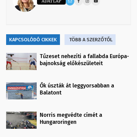
ADATLAP
KAPCSOLÓDÓ CIKKEK
TÖBB A SZERZŐTŐL
Tűzeset nehezíti a fallabda Európa-
bajnokság előkészületeit
Ők úszták át leggyorsabban a
Balatont
Norris megvédte címét a
Hungaroringen