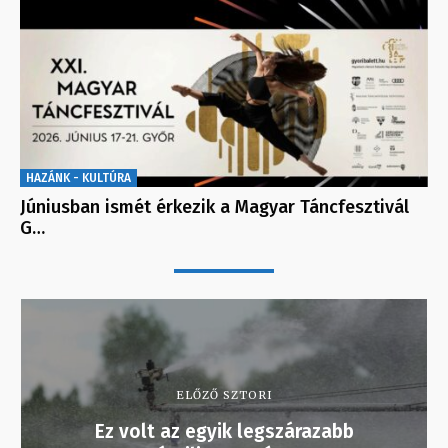
HAZÁNK - KULTÚRA
Júniusban ismét érkezik a Magyar Táncfesztivál
G…
ELŐZŐ SZTORI
Ez volt az egyik legszárazabb