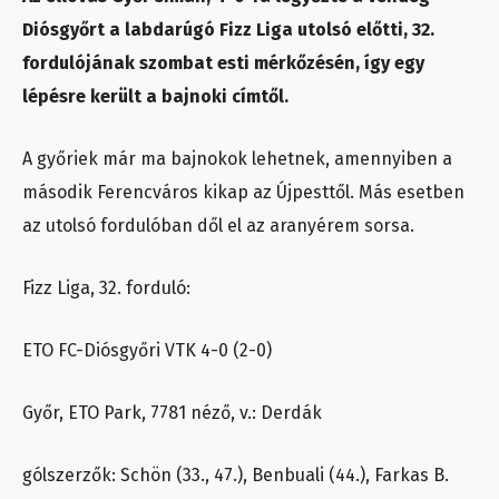
Diósgyőrt a labdarúgó Fizz Liga utolsó előtti, 32.
fordulójának szombat esti mérkőzésén, így egy
lépésre került a bajnoki címtől.
A győriek már ma bajnokok lehetnek, amennyiben a
második Ferencváros kikap az Újpesttől. Más esetben
az utolsó fordulóban dől el az aranyérem sorsa.
Fizz Liga, 32. forduló:
ETO FC-Diósgyőri VTK 4-0 (2-0)
Győr, ETO Park, 7781 néző, v.: Derdák
gólszerzők: Schön (33., 47.), Benbuali (44.), Farkas B.