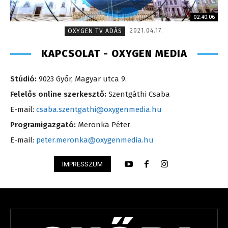
02:40:06
2021.04.17.
OXYGEN TV ADÁS
KAPCSOLAT - OXYGEN MEDIA
Stúdió:
9023 Győr, Magyar utca 9.
Felelős online szerkesztő:
Szentgáthi Csaba
E-mail:
csaba.szentgathi@oxygenmedia.hu
Programigazgató:
Meronka Péter
E-mail:
peter.meronka@oxygenmedia.hu
IMPRESSZUM