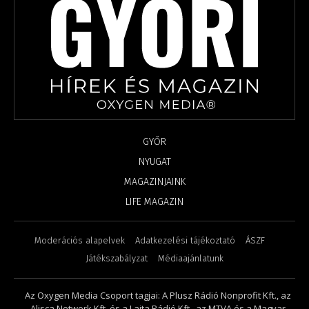
GYŐR
NYUGAT
MAGAZINJAINK
LIFE MAGAZIN
Moderációs alapelvek
Adatkezelési tájékoztató
ÁSZF
Játékszabályzat
Médiaajánlatunk
Az Oxygen Media Csoport tagjai: A Plusz Rádió Nonprofit Kft., az
Alisca Network Kft. és a Lajta Rádió Kft., az MTVA és a Magyar