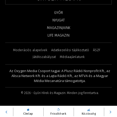
GYŐR
NYUGAT
MAGAZINJAINK
LIFE MAGAZIN
Moderációs alapelvek
Adatkezelési tájékoztató
ÁSZF
Játékszabályzat
Médiaajánlatunk
Az Oxygen Media Csoport tagjai: A Plusz Rádió Nonprofit Kft., az
Alisca Network Kft. és a Lajta Rádió Kft., az MTVA és a Magyar
Média Mecanatúra támogatottja.
©
2026
- Győri Hírek és Magazin. Minden jog fenntartva.
Címlap
Frissítések
Közösség