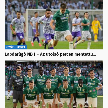
GYŐR - SPORT
Labdarúgó NB I – Az utolsó percen mentettü…