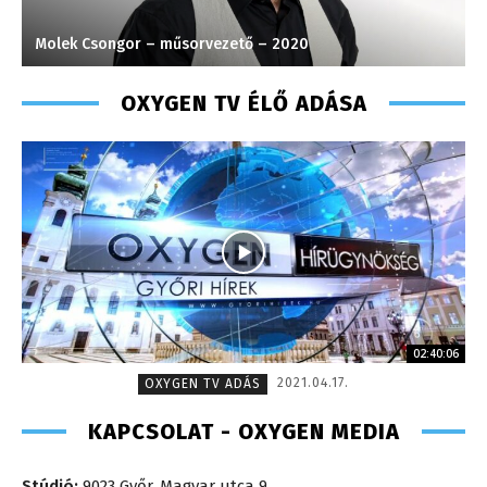
Molek Csongor – műsorvezető – 2020
K
OXYGEN TV ÉLŐ ADÁSA
02:40:06
2021.04.17.
OXYGEN TV ADÁS
KAPCSOLAT - OXYGEN MEDIA
Stúdió:
9023 Győr, Magyar utca 9.