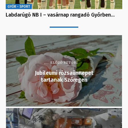
GYŐR - SPORT
Labdarúgó NB I – vasárnap rangadó Győrben…
ELŐZŐ SZTORI
Jubileumi rózsaünnepet
tartanak Szőregen