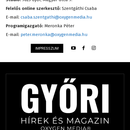
Felelős online szerkesztő:
Szentgáthi Csaba
E-mail:
csaba.szentgathi@oxygenmedia.hu
Programigazgató:
Meronka Péter
E-mail:
peter.meronka@oxygenmedia.hu
IMPRESSZUM