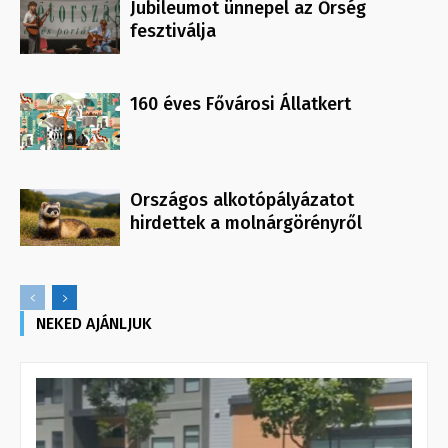
Jubileumot ünnepel az Őrség
fesztiválja
160 éves Fővárosi Állatkert
Országos alkotópályázatot
hirdettek a molnárgörényről
NEKED AJÁNLJUK