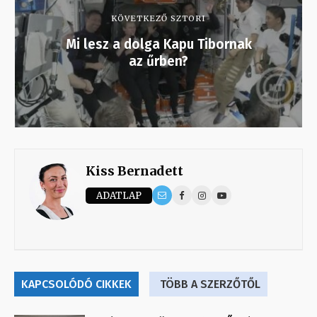
KÖVETKEZŐ SZTORI
Mi lesz a dolga Kapu Tibornak
az űrben?
Kiss Bernadett
ADATLAP
KAPCSOLÓDÓ CIKKEK
TÖBB A SZERZŐTŐL