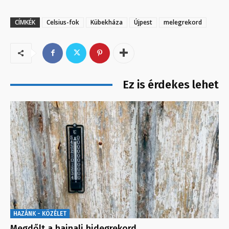
CÍMKÉK
Celsius-fok
Kübekháza
Újpest
melegrekord
Ez is érdekes lehet
HAZÁNK - KÖZÉLET
Megdőlt a hajnali hidegrekord