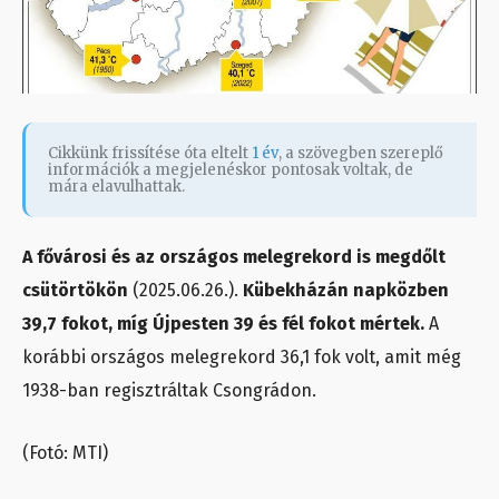
Cikkünk frissítése óta eltelt
1 év
, a szövegben szereplő
információk a megjelenéskor pontosak voltak, de
mára elavulhattak.
A fővárosi és az országos melegrekord is megdőlt
csütörtökön
(2025.06.26.).
Kübekházán napközben
39,7 fokot, míg Újpesten 39 és fél fokot mértek.
A
korábbi országos melegrekord 36,1 fok volt, amit még
1938-ban regisztráltak Csongrádon.
(Fotó: MTI)