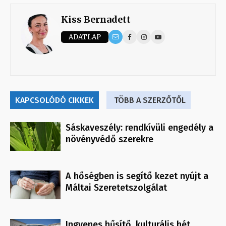
Kiss Bernadett
ADATLAP
KAPCSOLÓDÓ CIKKEK
TÖBB A SZERZŐTŐL
Sáskaveszély: rendkívüli engedély a
növényvédő szerekre
A hőségben is segítő kezet nyújt a
Máltai Szeretetszolgálat
Ingyenes hűsítő, kulturális hét