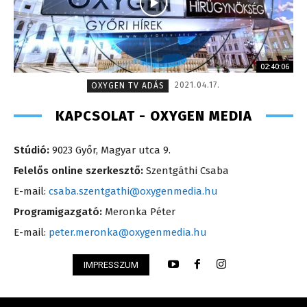
02:40:06
2021.04.17.
OXYGEN TV ADÁS
KAPCSOLAT - OXYGEN MEDIA
Stúdió:
9023 Győr, Magyar utca 9.
Felelős online szerkesztő:
Szentgáthi Csaba
E-mail:
csaba.szentgathi@oxygenmedia.hu
Programigazgató:
Meronka Péter
E-mail:
peter.meronka@oxygenmedia.hu
IMPRESSZUM