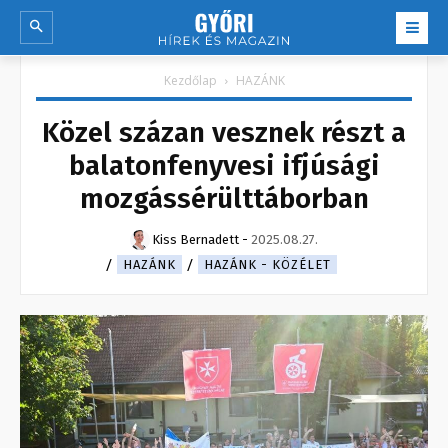
Kezdőlap
HAZÁNK
Közel százan vesznek részt a
balatonfenyvesi ifjúsági
mozgássérülttáborban
Kiss Bernadett
-
2025.08.27.
HAZÁNK
HAZÁNK - KÖZÉLET