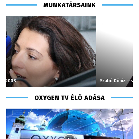
MUNKATÁRSAINK
Szabó Döníz – sales manager – 2014
V
OXYGEN TV ÉLŐ ADÁSA