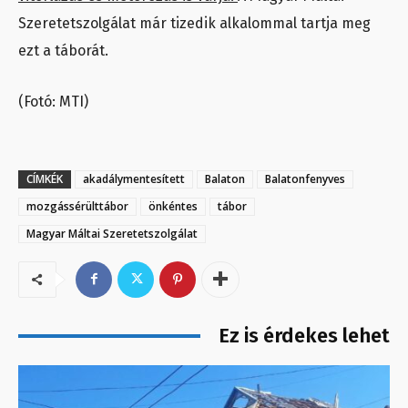
Szeretetszolgálat már tizedik alkalommal tartja meg
ezt a táborát.
(Fotó: MTI)
CÍMKÉK
akadálymentesített
Balaton
Balatonfenyves
mozgássérülttábor
önkéntes
tábor
Magyar Máltai Szeretetszolgálat
Ez is érdekes lehet