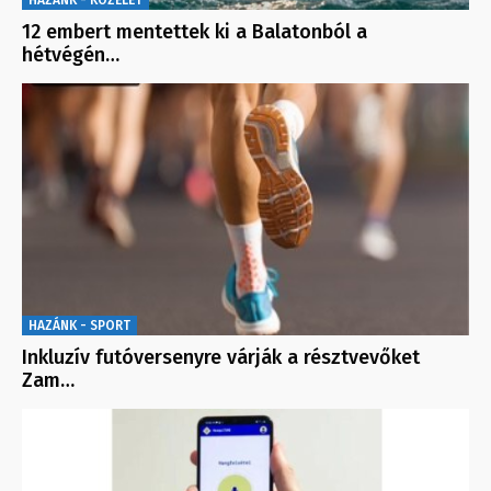
HAZÁNK - KÖZÉLET
12 embert mentettek ki a Balatonból a
hétvégén…
HAZÁNK - SPORT
Inkluzív futóversenyre várják a résztvevőket
Zam…