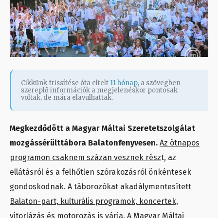
Cikkünk frissítése óta eltelt
11 hónap
, a szövegben
szereplő információk a megjelenéskor pontosak
voltak, de mára elavulhattak.
Megkezdődött a Magyar Máltai Szeretetszolgálat
mozgássérülttábora Balatonfenyvesen.
Az ötnapos
programon csaknem százan vesznek rész
t, az
ellátásról és a felhőtlen szórakozásról önkéntesek
gondoskodnak.
A táborozókat akadálymentesített
Balaton-part, kulturális programok, koncertek,
vitorlázás és motorozás is várja.
A Magyar Máltai