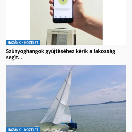
HAZÁNK - KÖZÉLET
Szúnyoghangok gyűjtéséhez kérik a lakosság
segít…
HAZÁNK - KÖZÉLET