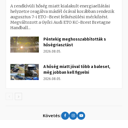
A rendkívüli hőség miatt kialakult energiaellátási
helyzetre reagálva másfél órával korábban rendezik
augusztus 7-i ETO–Brest felkészülési mérkőzést.
Megváltozott a Győri Audi ETO KC–Brest Bretagne
Handball...
Péntekig meghosszabbították s
hőségriasztást
2026.08.05.
A hőség miatt jóval több a baleset,
még jobban kell figyelni
2026.08.05.
Követés: