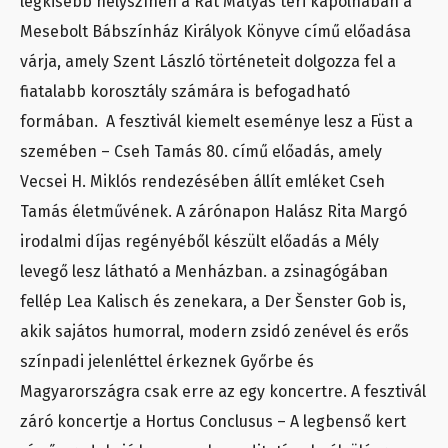
legkisebb helyszínén a Rát Mátyás téri kápolnában a
Mesebolt Bábszínház Királyok Könyve című előadása
várja, amely Szent László történeteit dolgozza fel a
fiatalabb korosztály számára is befogadható
formában. A fesztivál kiemelt eseménye lesz a Füst a
szemében – Cseh Tamás 80. című előadás, amely
Vecsei H. Miklós rendezésében állít emléket Cseh
Tamás életművének. A zárónapon Halász Rita Margó
irodalmi díjas regényéből készült előadás a Mély
levegő lesz látható a Menházban. a zsinagógában
fellép Lea Kalisch és zenekara, a Der Šenster Gob is,
akik sajátos humorral, modern zsidó zenével és erős
színpadi jelenléttel érkeznek Győrbe és
Magyarországra csak erre az egy koncertre. A fesztivál
záró koncertje a Hortus Conclusus – A legbenső kert