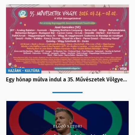
HAZÁNK - KULTÚRA
Egy hónap múlva indul a 35. Művészetek Völgye…
ELŐZŐ SZTORI