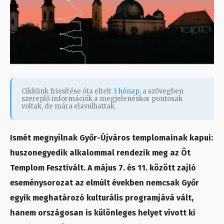
Cikkünk frissítése óta eltelt
3 hónap
, a szövegben
szereplő információk a megjelenéskor pontosak
voltak, de mára elavulhattak.
I
smét megnyílnak Győr-Újváros templomainak kapui:
huszonegyedik alkalommal rendezik meg az Öt
Templom Fesztivált. A május 7. és 11. között zajló
eseménysorozat az elmúlt években nemcsak Győr
egyik meghatározó kulturális programjává vált,
hanem országosan is különleges helyet vívott ki