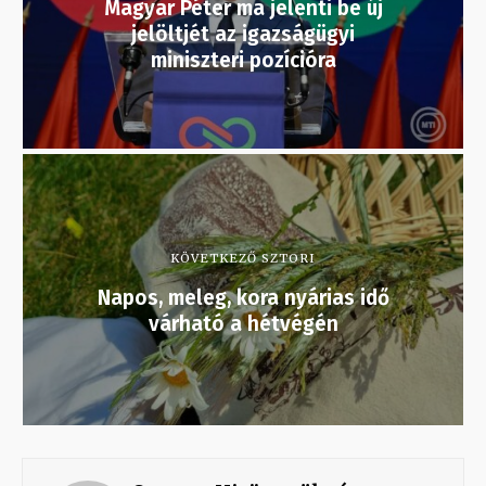
Magyar Péter ma jelenti be új
jelöltjét az igazságügyi
miniszteri pozícióra
KÖVETKEZŐ SZTORI
Napos, meleg, kora nyárias idő
várható a hétvégén