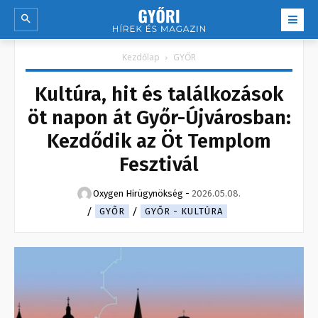
Kezdőlap
GYŐR
Kultúra, hit és találkozások
öt napon át Győr-Újvárosban:
Kezdődik az Öt Templom
Fesztivál
Oxygen Hirügynökség
-
2026.05.08.
GYŐR
GYŐR - KULTÚRA