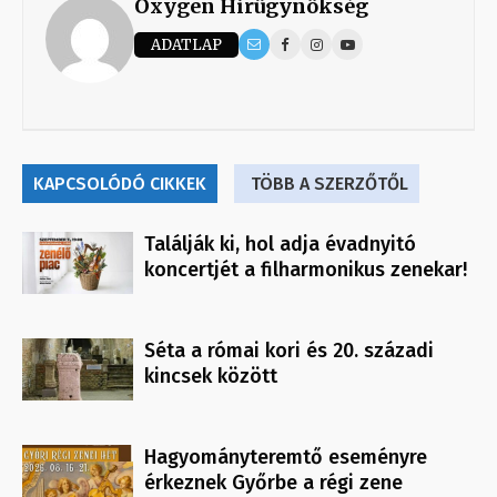
Oxygen Hirügynökség
ADATLAP
KAPCSOLÓDÓ CIKKEK
TÖBB A SZERZŐTŐL
Találják ki, hol adja évadnyitó
koncertjét a filharmonikus zenekar!
Séta a római kori és 20. századi
kincsek között
Hagyományteremtő eseményre
érkeznek Győrbe a régi zene