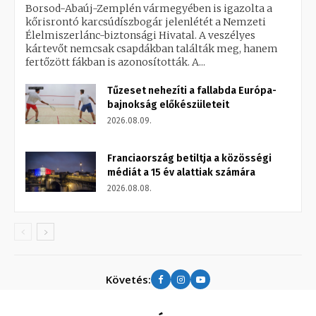
Borsod-Abaúj-Zemplén vármegyében is igazolta a
kőrisrontó karcsúdíszbogár jelenlétét a Nemzeti
Élelmiszerlánc-biztonsági Hivatal. A veszélyes
kártevőt nemcsak csapdákban találták meg, hanem
fertőzött fákban is azonosították. A...
Tűzeset nehezíti a fallabda Európa-
bajnokság előkészületeit
2026.08.09.
Franciaország betiltja a közösségi
médiát a 15 év alattiak számára
2026.08.08.
Követés: