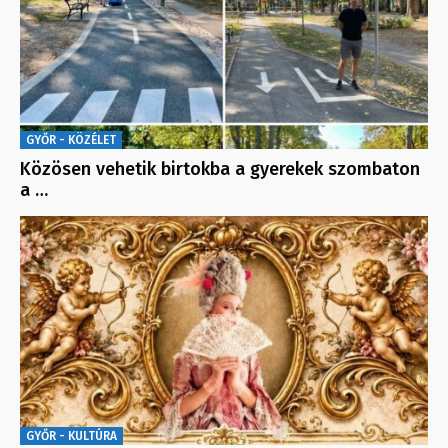
GYŐR - KÖZÉLET
Közösen vehetik birtokba a gyerekek szombaton
a …
GYŐR - KULTÚRA