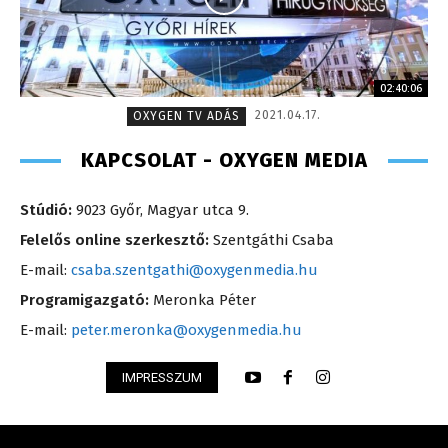
02:40:06
2021.04.17.
OXYGEN TV ADÁS
KAPCSOLAT - OXYGEN MEDIA
Stúdió:
9023 Győr, Magyar utca 9.
Felelős online szerkesztő:
Szentgáthi Csaba
E-mail:
csaba.szentgathi@oxygenmedia.hu
Programigazgató:
Meronka Péter
E-mail:
peter.meronka@oxygenmedia.hu
IMPRESSZUM