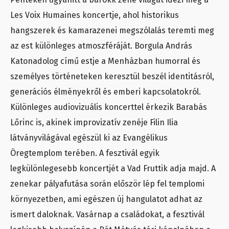
Les Voix Humaines koncertje, ahol historikus
hangszerek és kamarazenei megszólalás teremti meg
az est különleges atmoszféráját. Borgula András
Katonadolog című estje a Menházban humorral és
személyes történeteken keresztül beszél identitásról,
generációs élményekről és emberi kapcsolatokról.
Különleges audiovizuális koncerttel érkezik Barabás
Lőrinc is, akinek improvizatív zenéje Filin Ilia
látványvilágával egészül ki az Evangélikus
Öregtemplom terében. A fesztivál egyik
legkülönlegesebb koncertjét a Vad Fruttik adja majd. A
zenekar pályafutása során először lép fel templomi
környezetben, ami egészen új hangulatot adhat az
ismert daloknak. Vasárnap a családokat, a fesztivál