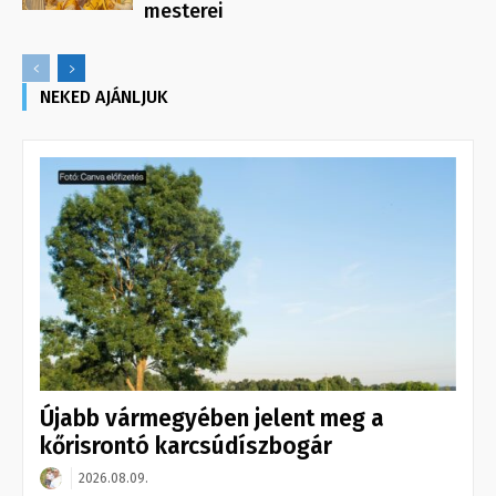
mesterei
NEKED AJÁNLJUK
Újabb vármegyében jelent meg a
kőrisrontó karcsúdíszbogár
2026.08.09.