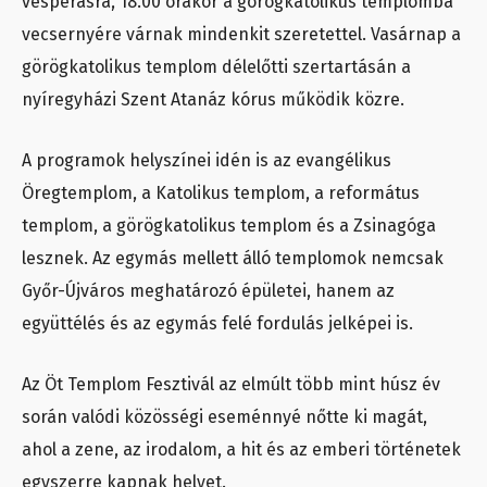
vesperásra, 18.00 órakor a görögkatolikus templomba
vecsernyére várnak mindenkit szeretettel. Vasárnap a
görögkatolikus templom délelőtti szertartásán a
nyíregyházi Szent Atanáz kórus működik közre.
A programok helyszínei idén is az evangélikus
Öregtemplom, a Katolikus templom, a református
templom, a görögkatolikus templom és a Zsinagóga
lesznek. Az egymás mellett álló templomok nemcsak
Győr-Újváros meghatározó épületei, hanem az
együttélés és az egymás felé fordulás jelképei is.
Az Öt Templom Fesztivál az elmúlt több mint húsz év
során valódi közösségi eseménnyé nőtte ki magát,
ahol a zene, az irodalom, a hit és az emberi történetek
egyszerre kapnak helyet.