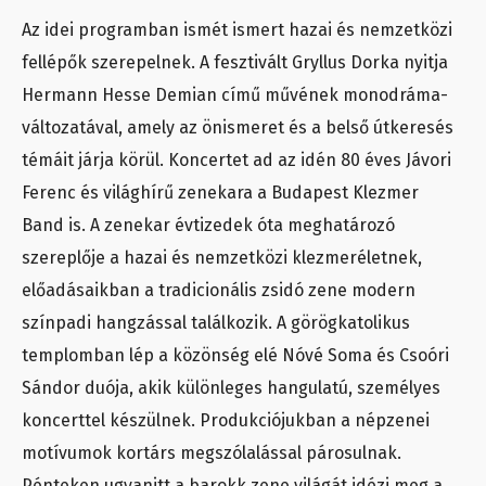
Az idei programban ismét ismert hazai és nemzetközi
fellépők szerepelnek. A fesztivált Gryllus Dorka nyitja
Hermann Hesse Demian című művének monodráma-
változatával, amely az önismeret és a belső útkeresés
témáit járja körül. Koncertet ad az idén 80 éves Jávori
Ferenc és világhírű zenekara a Budapest Klezmer
Band is. A zenekar évtizedek óta meghatározó
szereplője a hazai és nemzetközi klezmeréletnek,
előadásaikban a tradicionális zsidó zene modern
színpadi hangzással találkozik. A görögkatolikus
templomban lép a közönség elé Nóvé Soma és Csoóri
Sándor duója, akik különleges hangulatú, személyes
koncerttel készülnek. Produkciójukban a népzenei
motívumok kortárs megszólalással párosulnak.
Pénteken ugyanitt a barokk zene világát idézi meg a