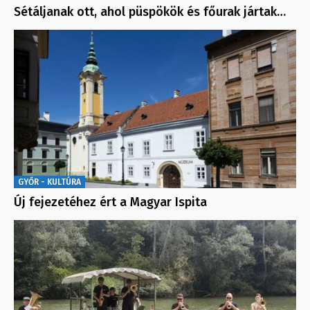
Sétáljanak ott, ahol püspökök és főurak jártak…
GYŐR - KULTÚRA
Új fejezetéhez ért a Magyar Ispita