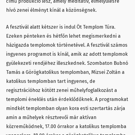
című produkció lesz, amely meditatív, elmélyülésre
hívó zenei élményt kínál a közönségnek.
A fesztivál alatt kétszer is indul Öt Templom Túra.
Ezeken pénteken és hétfőn lehet megismerkedni a
házigazda templomok történetével. A fesztivál számos
ingyenes programot is kínál, amik az adott templomok
gyülekezeti rendjéhez illeszkednek. Szombaton Bubnó
Tamás a Görögkatolikus templomban, Mizsei Zoltán a
katolikus templomban tart ingyenes, de
regisztrációhoz kötött zenei műhelyfoglalkozást a
templomi éneklés után érdeklődőknek. A programokat
mindkét templomban olyan kora esti szertartás zárja
amin a műhelyek résztvevői már aktívan
közreműködnek, 17.00 órrakor a katolikus templomba