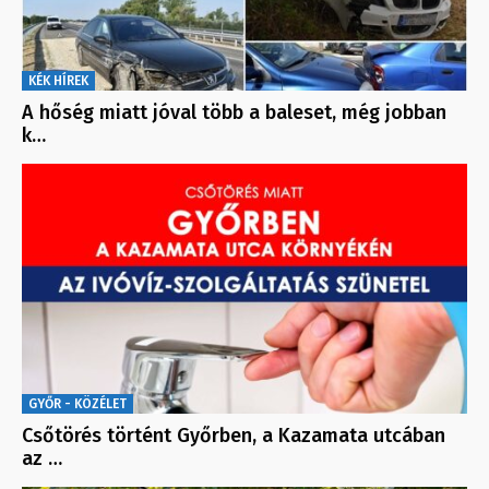
KÉK HÍREK
A hőség miatt jóval több a baleset, még jobban
k…
GYŐR - KÖZÉLET
Csőtörés történt Győrben, a Kazamata utcában
az …