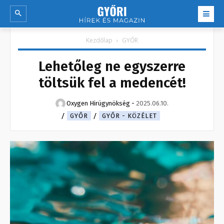
Kezdőlap
GYŐR
Lehetőleg ne egyszerre
töltsük fel a medencét!
Oxygen Hirügynökség
-
2025.06.10.
GYŐR
GYŐR - KÖZÉLET