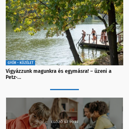
GYŐR - KÖZÉLET
Vigyázzunk magunkra és egymásra! – üzeni a
Petz-…
ELŐZŐ SZTORI