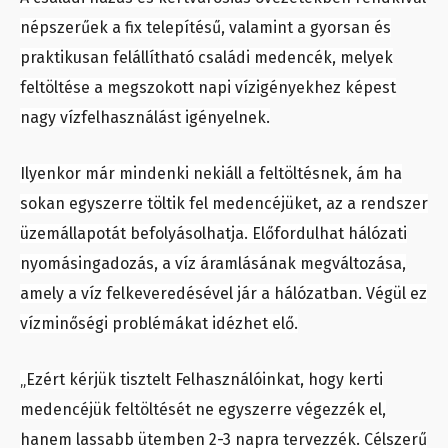
népszerűek a fix telepítésű, valamint a gyorsan és
praktikusan felállítható családi medencék, melyek
feltöltése a megszokott napi vízigényekhez képest
nagy vízfelhasználást igényelnek.
Ilyenkor már mindenki nekiáll a feltöltésnek, ám ha
sokan egyszerre töltik fel medencéjüket, az a rendszer
üzemállapotát befolyásolhatja. Előfordulhat hálózati
nyomásingadozás, a víz áramlásának megváltozása,
amely a víz felkeveredésével jár a hálózatban. Végül ez
vízminőségi problémákat idézhet elő.
„Ezért kérjük tisztelt Felhasználóinkat, hogy kerti
medencéjük feltöltését ne egyszerre végezzék el,
hanem lassabb ütemben 2-3 napra tervezzék. Célszerű