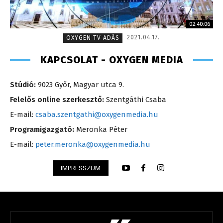
02:40:06
2021.04.17.
OXYGEN TV ADÁS
KAPCSOLAT - OXYGEN MEDIA
Stúdió:
9023 Győr, Magyar utca 9.
Felelős online szerkesztő:
Szentgáthi Csaba
E-mail:
csaba.szentgathi@oxygenmedia.hu
Programigazgató:
Meronka Péter
E-mail:
peter.meronka@oxygenmedia.hu
IMPRESSZUM