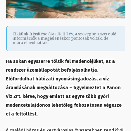
Cikkünk frissítése óta eltelt
1 év
, a szövegben szereplő
információk a megjelenéskor pontosak voltak, de
mára elavulhattak.
Ha sokan egyszerre töltik fel medencéjüket, az a
rendszer üzemállapotát befolyásolhatja.
Előfordulhat hálózati nyomásingadozás, a víz
áramlásának megváltozása – figyelmeztet a Panon
Víz Zrt. kérve, hogy emiatt az egyre több győri
medencetulajdonos lehetőleg fokozatosan végezze
el a feltöltést.
A családi házas és kertvárosias övezetekben rendkívül