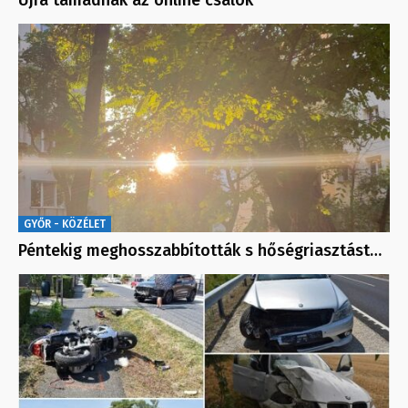
Újra támadnak az online csalók
GYŐR - KÖZÉLET
Péntekig meghosszabbították s hőségriasztást…