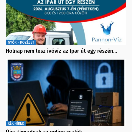
GYŐR - KÖZÉLET
Holnap nem lesz ivóvíz az Ipar út egy részén…
KÉK HÍREK