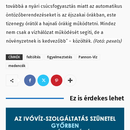
továbbá a nyári csúcsfogyasztás miatt az automatikus
öntözőberendezéseket is az éjszakai órákban, este
tizenegy órától a hajnali órákig működtetni. Mindez
nem csak a vízhálózat működését segíti, de a
növényzetnek is kedvezőbb” – közölték.
(Fotó: pexels)
CÍMKÉK
feltöltés
figyelmeztetés
Pannon-Víz
medencék
Ez is érdekes lehet