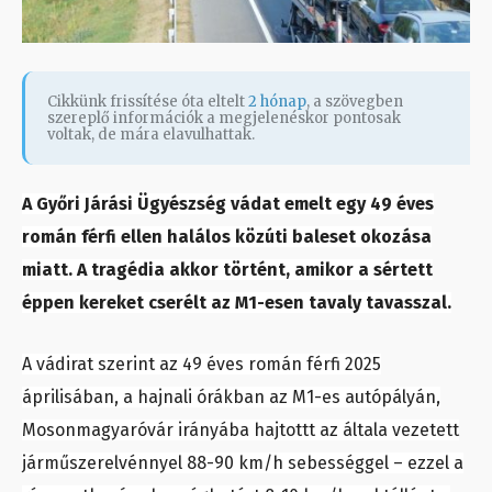
Cikkünk frissítése óta eltelt
2 hónap
, a szövegben
szereplő információk a megjelenéskor pontosak
voltak, de mára elavulhattak.
A Győri Járási Ügyészség vádat emelt egy 49 éves
román férfi ellen halálos közúti baleset okozása
miatt. A tragédia akkor történt, amikor a sértett
éppen kereket cserélt az M1-esen tavaly tavasszal.
A vádirat szerint az 49 éves román férfi 2025
áprilisában, a hajnali órákban az M1-es autópályán,
Mosonmagyaróvár irányába hajtottt az általa vezetett
járműszerelvénnyel 88-90 km/h sebességgel – ezzel a