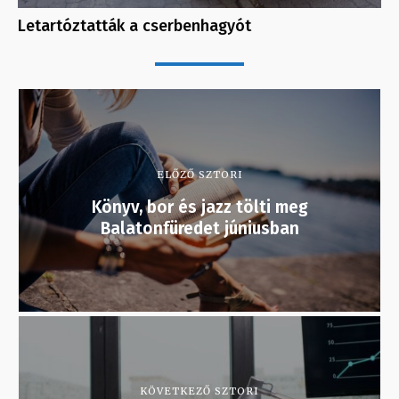
Letartóztatták a cserbenhagyót
ELŐZŐ SZTORI
Könyv, bor és jazz tölti meg
Balatonfüredet júniusban
KÖVETKEZŐ SZTORI