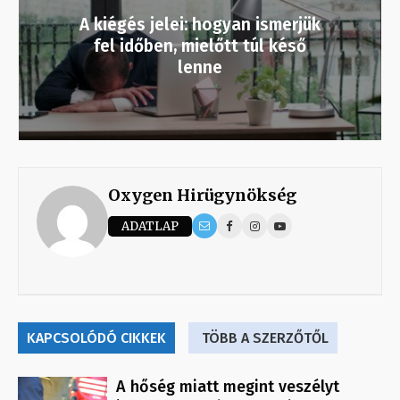
A kiégés jelei: hogyan ismerjük
fel időben, mielőtt túl késő
lenne
Oxygen Hirügynökség
ADATLAP
KAPCSOLÓDÓ CIKKEK
TÖBB A SZERZŐTŐL
A hőség miatt megint veszélyt