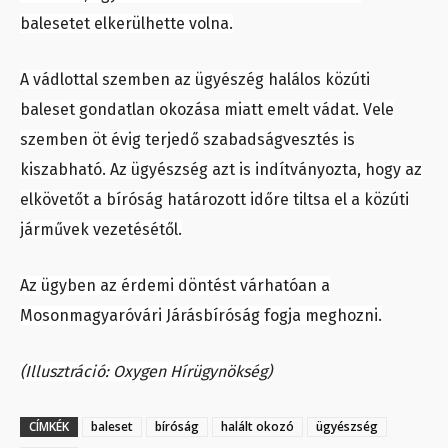
balesetet elkerülhette volna.
A vádlottal szemben az ügyészég halálos közúti
baleset gondatlan okozása miatt emelt vádat. Vele
szemben öt évig terjedő szabadságvesztés is
kiszabható. Az ügyészség azt is indítványozta, hogy az
elkövetőt a bíróság határozott időre tiltsa el a közúti
járművek vezetésétől.
Az ügyben az érdemi döntést várhatóan a
Mosonmagyaróvári Járásbíróság fogja meghozni.
(Illusztráció: Oxygen Hírügynökség)
CÍMKÉK
baleset
bíróság
halált okozó
ügyészség