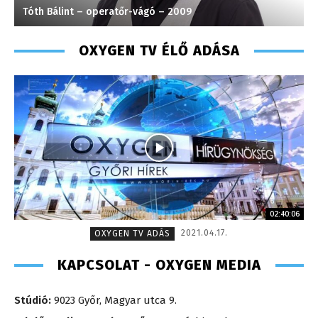
Tóth Bálint – operatőr-vágó – 2009
P
OXYGEN TV ÉLŐ ADÁSA
02:40:06
2021.04.17.
OXYGEN TV ADÁS
KAPCSOLAT - OXYGEN MEDIA
Stúdió:
9023 Győr, Magyar utca 9.