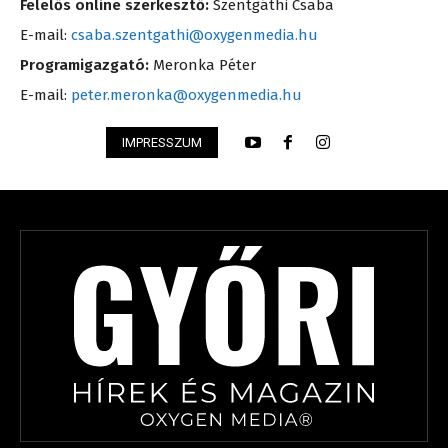
Felelős online szerkesztő:
Szentgáthi Csaba
E-mail:
csaba.szentgathi@oxygenmedia.hu
Programigazgató:
Meronka Péter
E-mail:
peter.meronka@oxygenmedia.hu
IMPRESSZUM