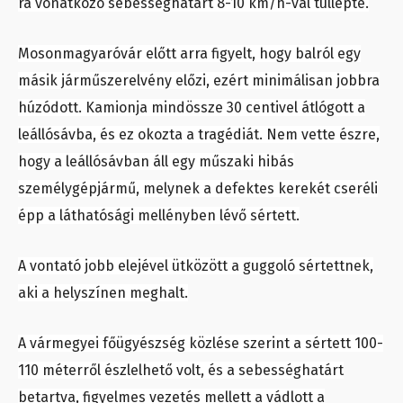
rá vonatkozó sebességhatárt 8-10 km/h-val túllépte.
Mosonmagyaróvár előtt arra figyelt, hogy balról egy
másik járműszerelvény előzi, ezért minimálisan jobbra
húzódott. Kamionja mindössze 30 centivel átlógott a
leállósávba, és ez okozta a tragédiát. Nem vette észre,
hogy a leállósávban áll egy műszaki hibás
személygépjármű, melynek a defektes kerekét cseréli
épp a láthatósági mellényben lévő sértett.
A vontató jobb elejével ütközött a guggoló sértettnek,
aki a helyszínen meghalt.
A vármegyei főügyészség közlése szerint a sértett 100-
110 méterről észlelhető volt, és a sebességhatárt
betartva, figyelmes vezetés mellett a vádlott a