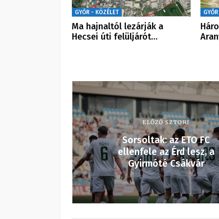
GYŐR - KÖZÉLET
GYŐR
Ma hajnaltól lezárják a
Háro
Hecsei úti felüljárót…
Aran
ELŐZŐ SZTORI
Sorsoltak: az ETO FC
ellenfele az Érd lesz, a
Gyirmóté Csákvár