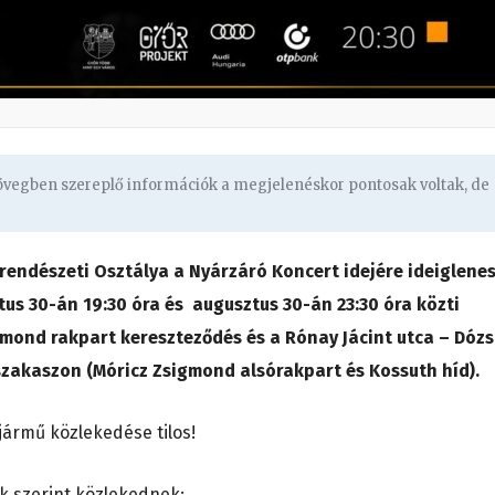
zövegben szereplő információk a megjelenéskor pontosak voltak, de
endészeti Osztálya a Nyárzáró Koncert idejére ideiglene
us 30-án 19:30 óra és augusztus 30-án 23:30 óra közti
gmond rakpart kereszteződés és a Rónay Jácint utca – Dóz
szakaszon (Móricz Zsigmond alsórakpart és Kossuth híd).
ármű közlekedése tilos!
ak szerint közlekednek: