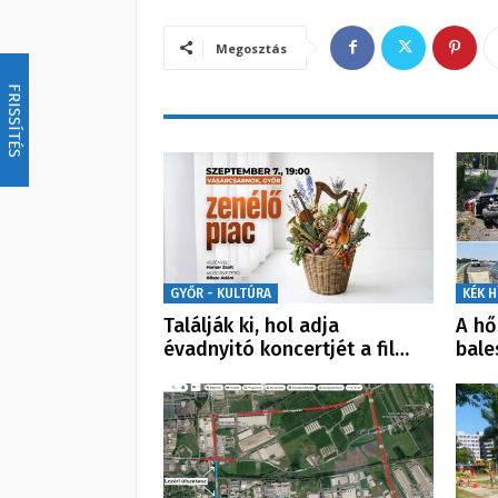
Megosztás
FRISSÍTÉS
GYŐR - KULTÚRA
KÉK H
Találják ki, hol adja
A hő
évadnyitó koncertjét a fil…
bale