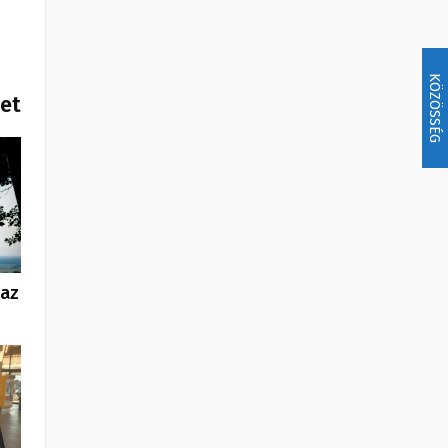
KÖZÖSSÉG
het
 az