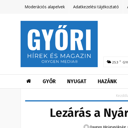
Moderációs alapelvek
Adatkezelési tájékoztató
C
25.3
GY
GYŐR
NYUGAT
HAZÁNK
Kezdől
Lezárás a Nyá
Oxygen Hirügynökség