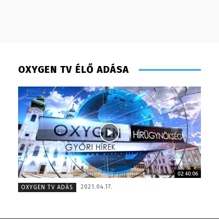
OXYGEN TV ÉLŐ ADÁSA
02:40:06
Süli Gabriella – sales manager – 2013
Pénzes 
2021.04.17.
OXYGEN TV ADÁS