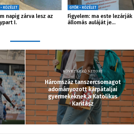
 - KÖZÉLET
GYŐR - KÖZÉLET
m napig zárva lesz az
Figyelem: ma este lezárják
ypart I.
állomás auláját je…
KÖVETKEZŐ SZTORI
Háromszáz tanszercsomagot
adományozott kárpátaljai
gyermekeknek a Katolikus
Karitász