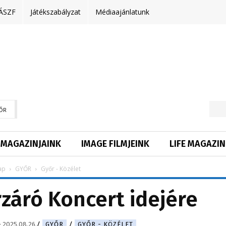
ÁSZF
Játékszabályzat
Médiaajánlatunk
ŐR
MAGAZINJAINK
IMAGE FILMJEINK
LIFE MAGAZIN
ap
GYŐR
Győr - Közélet
rzáró Koncert idejére
-
2025.08.26.
GYŐR
GYŐR - KÖZÉLET