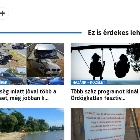
Ez is érdekes le
ÍREK
HAZÁNK - KÖZÉLET
ség miatt jóval több a
Több száz programot kínál
set, még jobban k…
Ördögkatlan fesztiv…