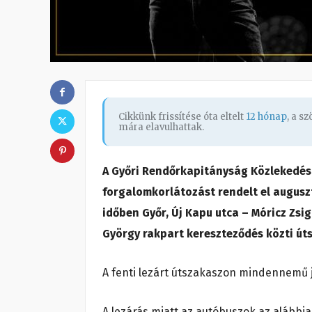
Cikkünk frissítése óta eltelt
12 hónap
, a s
mára elavulhattak.
A Győri Rendőrkapitányság Közlekedésr
forgalomkorlátozást rendelt el auguszt
időben Győr, Új Kapu utca – Móricz Zsi
György rakpart kereszteződés közti út
A fenti lezárt útszakaszon mindennemű j
A lezárás miatt az autóbuszok az alábbi