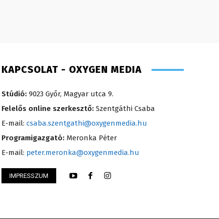
KAPCSOLAT - OXYGEN MEDIA
Stúdió:
9023 Győr, Magyar utca 9.
Felelős online szerkesztő:
Szentgáthi Csaba
E-mail:
csaba.szentgathi@oxygenmedia.hu
Programigazgató:
Meronka Péter
E-mail:
peter.meronka@oxygenmedia.hu
IMPRESSZUM
Anikó
Varga László – ope