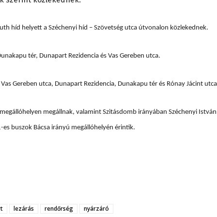
uth híd helyett a Széchenyi híd – Szövetség utca útvonalon közlekednek.
Dunakapu tér, Dunapart Rezidencia és Vas Gereben utca.
Vas Gereben utca, Dunapart Rezidencia, Dunakapu tér és Rónay Jácint utca
út megállóhelyen megállnak, valamint Szitásdomb irányában Széchenyi István
es buszok Bácsa irányú megállóhelyén érintik.
t
lezárás
rendőrség
nyárzáró