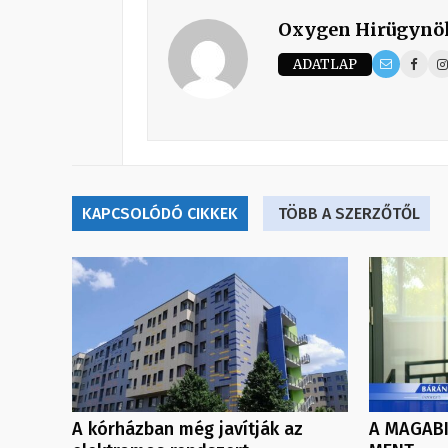
Oxygen Hirügynö
ADATLAP
KAPCSOLÓDÓ CIKKEK
TÖBB A SZERZŐTŐL
A kórházban még javítják az
A MAGABI