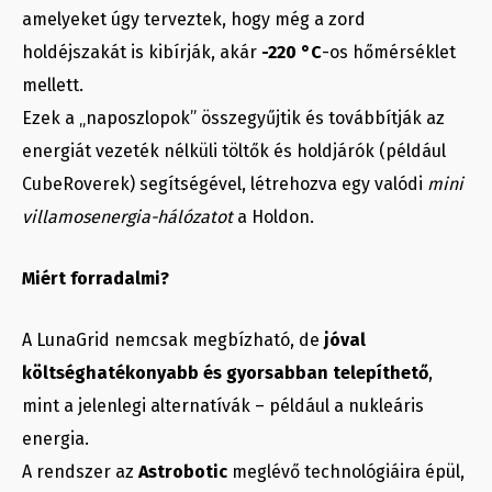
amelyeket úgy terveztek, hogy még a zord
holdéjszakát is kibírják, akár
-220 °C
-os hőmérséklet
mellett.
Ezek a „naposzlopok” összegyűjtik és továbbítják az
energiát vezeték nélküli töltők és holdjárók (például
CubeRoverek) segítségével, létrehozva egy valódi
mini
villamosenergia-hálózatot
a Holdon.
Miért forradalmi?
A LunaGrid nemcsak megbízható, de
jóval
költséghatékonyabb és gyorsabban telepíthető
,
mint a jelenlegi alternatívák – például a nukleáris
energia.
A rendszer az
Astrobotic
meglévő technológiáira épül,