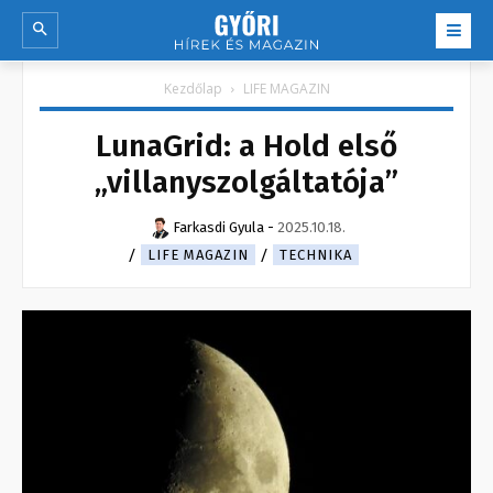
Kezdőlap
LIFE MAGAZIN
LunaGrid: a Hold első
„villanyszolgáltatója”
Farkasdi Gyula
-
2025.10.18.
LIFE MAGAZIN
TECHNIKA