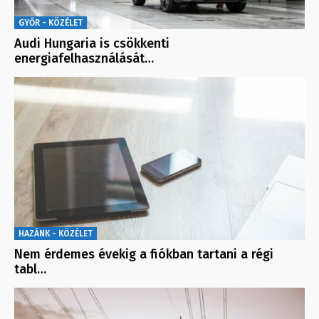
GYŐR - KÖZÉLET
Audi Hungaria is csökkenti
energiafelhasználását…
HAZÁNK - KÖZÉLET
Nem érdemes évekig a fiókban tartani a régi
tabl…