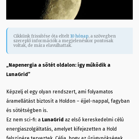
Cikkünk frissítése óta eltelt
10 hónap
, a szövegben
szereplő információk a megjelenéskor pontosak
voltak, de mára elavulhattak.
„Napenergia a sötét oldalon: így működik a
LunaGrid”
Képzelj el egy olyan rendszert, ami folyamatos
áramellátást biztosít a Holdon – éjjel-nappal, fagyban
és sötétségben is.
Ez nem sci-fi: a
LunaGrid
az első kereskedelmi célú
energiaszolgáltatás, amelyet kifejezetten a Hold
felszínére terveztek. Célja, hogy az űrügynökségek,