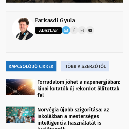
Farkasdi Gyula
ADATLAP
KAPCSOLÓDÓ CIKKEK
TÖBB A SZERZŐTŐL
Forradalom jöhet a napenergiában:
kínai kutatók új rekordot állítottak
fel
Norvégia újabb szigorítása: az
iskolákban a mesterséges
intelligencia használatát is