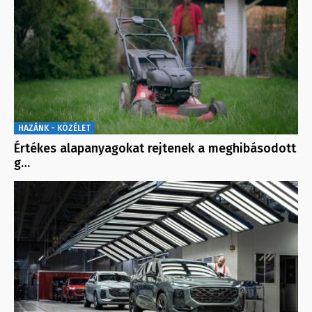
HAZÁNK - KÖZÉLET
Értékes alapanyagokat rejtenek a meghibásodott
g…