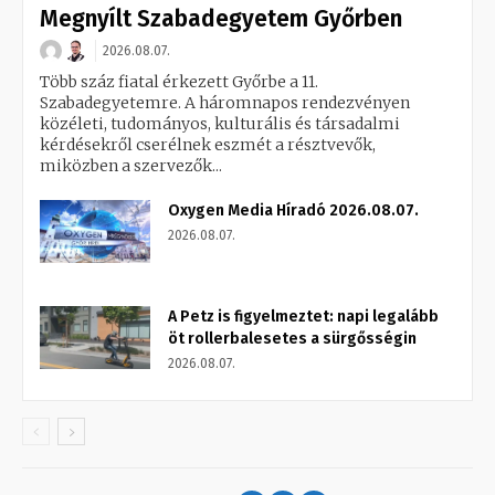
Megnyílt Szabadegyetem Győrben
2026.08.07.
Több száz fiatal érkezett Győrbe a 11.
Szabadegyetemre. A háromnapos rendezvényen
közéleti, tudományos, kulturális és társadalmi
kérdésekről cserélnek eszmét a résztvevők,
miközben a szervezők...
Oxygen Media Híradó 2026.08.07.
2026.08.07.
A Petz is figyelmeztet: napi legalább
öt rollerbalesetes a sürgősségin
2026.08.07.