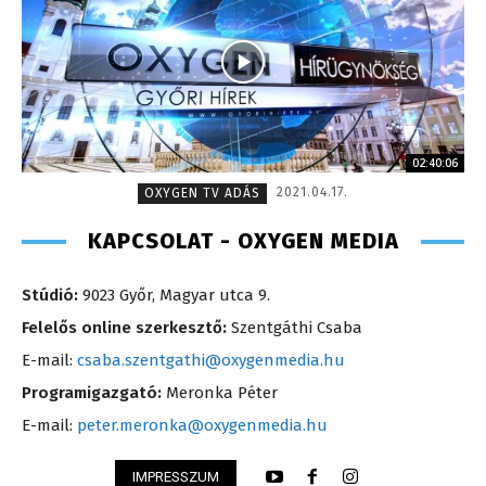
02:40:06
2021.04.17.
OXYGEN TV ADÁS
KAPCSOLAT - OXYGEN MEDIA
Stúdió:
9023 Győr, Magyar utca 9.
Felelős online szerkesztő:
Szentgáthi Csaba
E-mail:
csaba.szentgathi@oxygenmedia.hu
Programigazgató:
Meronka Péter
E-mail:
peter.meronka@oxygenmedia.hu
IMPRESSZUM