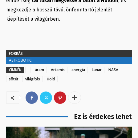
emberiség
tartósan megvesse a lábát a Holdon
, és
megkezdje a hosszú távú, önfenntartó jelenlét
kiépítését a világűrben.
FORRÁS
ASTROBOTIC
CÍMKÉK
áram
Artemis
energia
Lunar
NASA
sötét
világítás
Hold
Ez is érdekes lehet