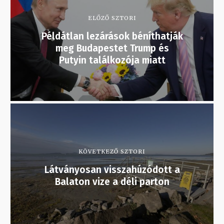
ELŐZŐ SZTORI
Példátlan lezárások béníthatják
meg Budapestet Trump és
Putyin találkozója miatt
KÖVETKEZŐ SZTORI
Látványosan visszahúzódott a
Balaton vize a déli parton