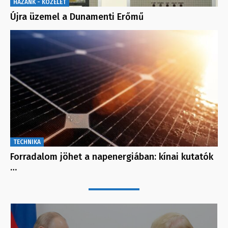
HAZÁNK - KÖZÉLET
Újra üzemel a Dunamenti Erőmű
TECHNIKA
Forradalom jöhet a napenergiában: kínai kutatók
…