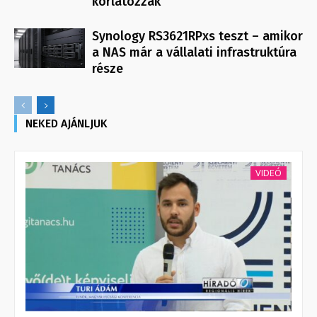
korlátozzák
Synology RS3621RPxs teszt – amikor
a NAS már a vállalati infrastruktúra
része
NEKED AJÁNLJUK
VIDEÓ