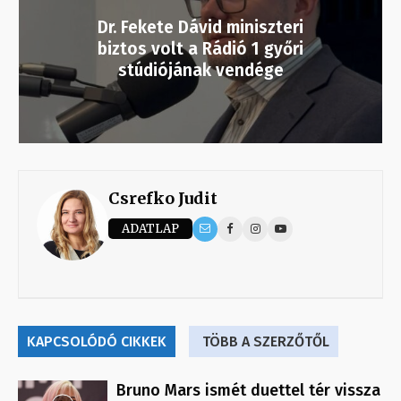
Dr. Fekete Dávid miniszteri
biztos volt a Rádió 1 győri
stúdiójának vendége
Csrefko Judit
ADATLAP
KAPCSOLÓDÓ CIKKEK
TÖBB A SZERZŐTŐL
Bruno Mars ismét duettel tér vissza