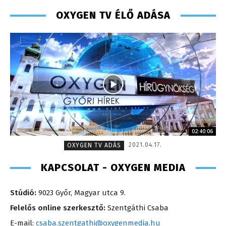
OXYGEN TV ÉLŐ ADÁSA
02:40:06
2021.04.17.
OXYGEN TV ADÁS
KAPCSOLAT - OXYGEN MEDIA
Stúdió:
9023 Győr, Magyar utca 9.
Felelős online szerkesztő:
Szentgáthi Csaba
E-mail:
csaba.szentgathi@oxygenmedia.hu