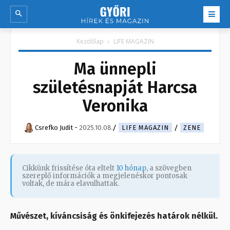
Kezdőlap
LIFE MAGAZIN
Ma ünnepli
születésnapját Harcsa
Veronika
Csrefko Judit
-
2025.10.08.
LIFE MAGAZIN
ZENE
Cikkünk frissítése óta eltelt
10 hónap
, a szövegben
szereplő információk a megjelenéskor pontosak
voltak, de mára elavulhattak.
Művészet, kíváncsiság és önkifejezés határok nélkül.