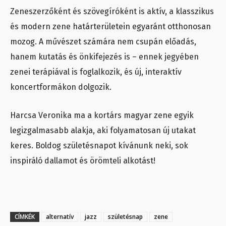
Zeneszerzőként és szövegíróként is aktív, a klasszikus
és modern zene határterületein egyaránt otthonosan
mozog. A művészet számára nem csupán előadás,
hanem kutatás és önkifejezés is – ennek jegyében
zenei terápiával is foglalkozik, és új, interaktív
koncertformákon dolgozik.
Harcsa Veronika ma a kortárs magyar zene egyik
legizgalmasabb alakja, aki folyamatosan új utakat
keres. Boldog születésnapot kívánunk neki, sok
inspiráló dallamot és örömteli alkotást!
CÍMKÉK
alternatív
jazz
születésnap
zene