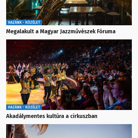
HAZÁNK - KÖZÉLET
Megalakult a Magyar Jazzművészek Fóruma
HAZÁNK - KÖZÉLET
Akadálymentes kultúra a cirkuszban