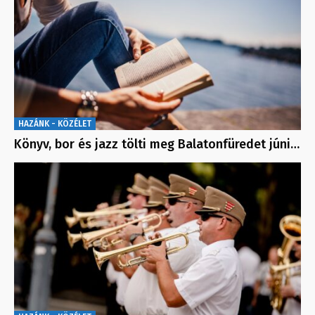
HAZÁNK - KÖZÉLET
Könyv, bor és jazz tölti meg Balatonfüredet júni…