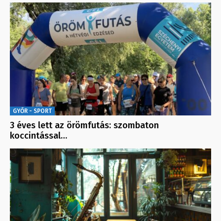
GYŐR - SPORT
3 éves lett az örömfutás: szombaton
koccintással…