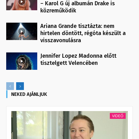
– Karol G új albumán Drake is
közreműködik
Ariana Grande tisztázta: nem
hirtelen döntött, régóta készült a
visszavonulásra
Jennifer Lopez Madonna előtt
tisztelgett Velencében
NEKED AJÁNLJUK
VIDEÓ