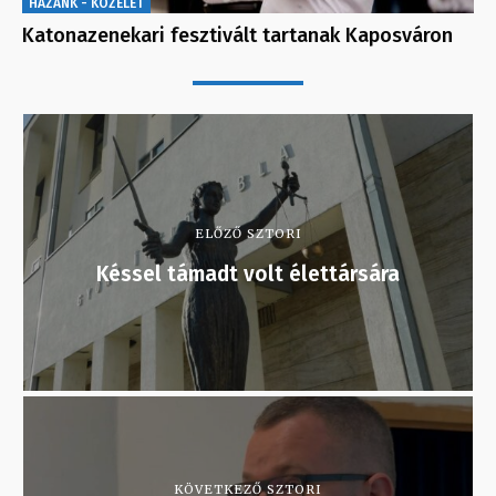
HAZÁNK - KÖZÉLET
Katonazenekari fesztivált tartanak Kaposváron
ELŐZŐ SZTORI
Késsel támadt volt élettársára
KÖVETKEZŐ SZTORI