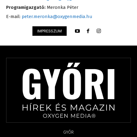
Programigazgató:
Meronka Péter
E-mail:
peter.meronka@oxygenmedia.hu
IMPRESSZUM
GYŐR