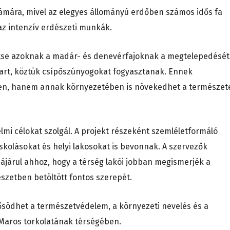
számára, mivel az elegyes állományú erdőben számos idős fa
 az intenzív erdészeti munkák.
egítse azoknak a madár- és denevérfajoknak a megtelepedését
art, köztük csípőszúnyogokat fogyasztanak. Ennek
en, hanem annak környezetében is növekedhet a természet
i célokat szolgál. A projekt részeként szemléletformáló
kolásokat és helyi lakosokat is bevonnak. A szervezők
járul ahhoz, hogy a térség lakói jobban megismerjék a
zetben betöltött fontos szerepét.
ősödhet a természetvédelem, a környezeti nevelés és a
–Maros torkolatának térségében.