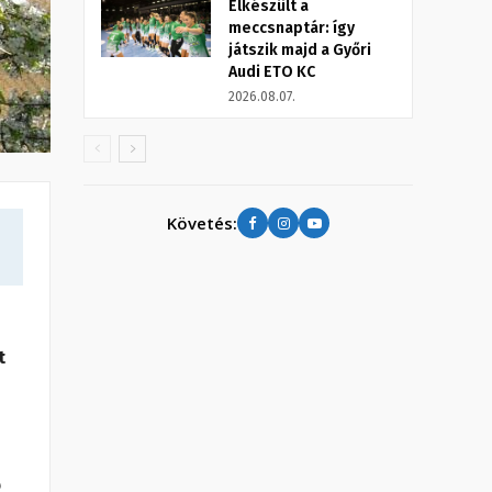
Elkészült a
meccsnaptár: így
játszik majd a Győri
Audi ETO KC
2026.08.07.
Követés:
t
ó