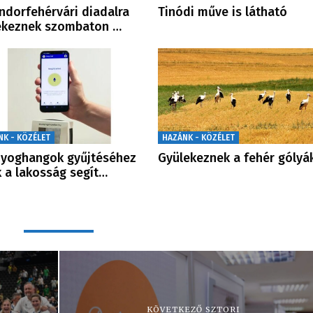
ndorfehérvári diadalra
Tinódi műve is látható
ékeznek szombaton …
NK - KÖZÉLET
HAZÁNK - KÖZÉLET
yoghangok gyűjtéséhez
Gyülekeznek a fehér gólyá
k a lakosság segít…
KÖVETKEZŐ SZTORI