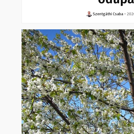
Szentgáthi Csaba
-
2026