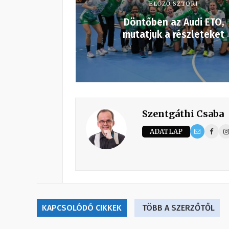
ELŐZŐ SZTORI
Döntőben az Audi ETO,
mutatjuk a részleteket
Szentgáthi Csaba
ADATLAP
KAPCSOLÓDÓ CIKKEK
TÖBB A SZERZŐTŐL