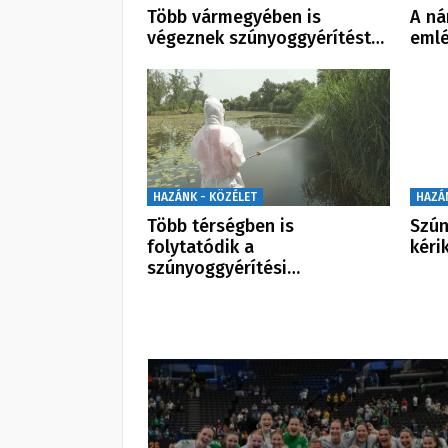
Több vármegyében is
A ná
végeznek szúnyoggyérítést…
eml
HAZÁNK - KÖZÉLET
HAZÁ
Több térségben is
Szún
folytatódik a
kéri
szúnyoggyérítési…