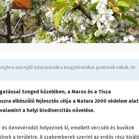
övegben szereplő információk a megjelenéskor pontosak voltak, de
gatással Szeged közelében, a Maros és a Tisza
szra elkészülő fejlesztés célja a Natura 2000 védelem alat
valamint a helyi biodiverzitás növelése.
 és denevérodút helyeznek ki, emellett vércsék és kuvikok
rülnek a területre. A szakemberek szerint az erdős rész kivál