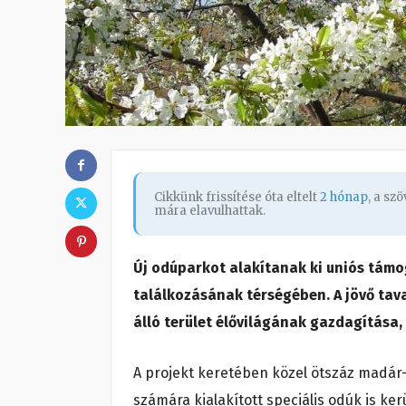
Cikkünk frissítése óta eltelt
2 hónap
, a sz
mára elavulhattak.
Új odúparkot alakítanak ki uniós támo
találkozásának térségében. A jövő tava
álló terület élővilágának gazdagítása, 
A projekt keretében közel ötszáz madár-
számára kialakított speciális odúk is ke