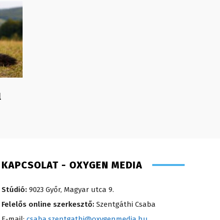
l
KAPCSOLAT - OXYGEN MEDIA
Stúdió:
9023 Győr, Magyar utca 9.
Felelős online szerkesztő:
Szentgáthi Csaba
E-mail:
csaba.szentgathi@oxygenmedia.hu