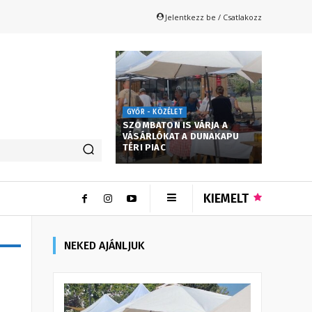
Jelentkezz be / Csatlakozz
GYŐR - KÖZÉLET
SZOMBATON IS VÁRJA A
VÁSÁRLÓKAT A DUNAKAPU
TÉRI PIAC
KIEMELT
NEKED AJÁNLJUK