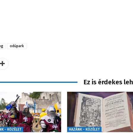
og
odúpark
Ez is érdekes le
NK - KÖZÉLET
HAZÁNK - KÖZÉLET