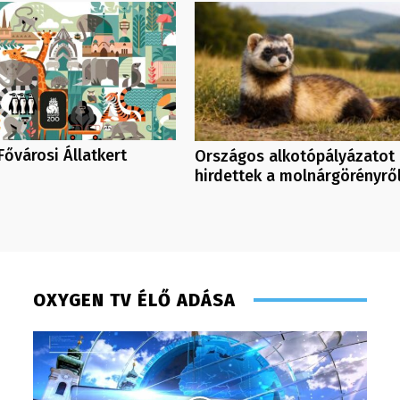
Fővárosi Állatkert
Országos alkotópályázatot
hirdettek a molnárgörényrő
OXYGEN TV ÉLŐ ADÁSA