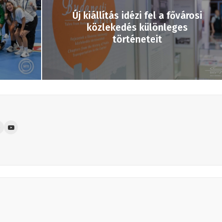
Új kiállítás idézi fel a fővárosi
közlekedés különleges
történeteit