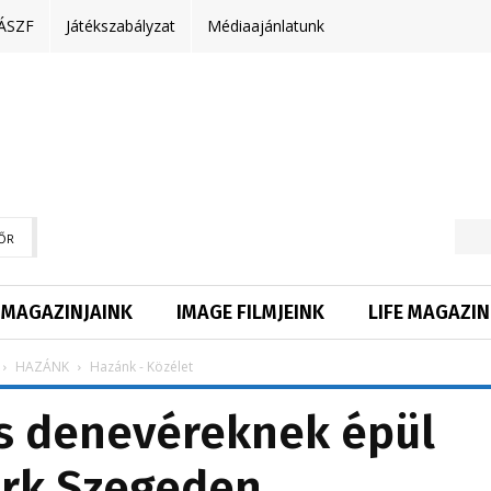
ÁSZF
Játékszabályzat
Médiaajánlatunk
ŐR
MAGAZINJAINK
IMAGE FILMJEINK
LIFE MAGAZIN
HAZÁNK
Hazánk - Közélet
s denevéreknek épül
rk Szegeden