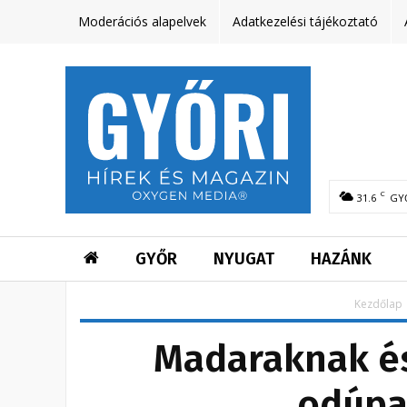
Moderációs alapelvek
Adatkezelési tájékoztató
C
31.6
GY
GYŐR
NYUGAT
HAZÁNK
Kezdőlap
Madaraknak é
odúpa