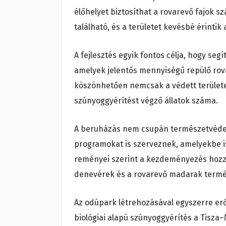
élőhelyet biztosíthat a rovarevő fajok 
található, és a területet kevésbé érintik
A fejlesztés egyik fontos célja, hogy s
amelyek jelentős mennyiségű repülő rov
köszönhetően nemcsak a védett terület
szúnyoggyérítést végző állatok száma.
A beruházás nem csupán természetvédelm
programokat is szerveznek, amelyekbe is
reményei szerint a kezdeményezés hozzá
denevérek és a rovarevő madarak termés
Az odúpark létrehozásával egyszerre er
biológiai alapú szúnyoggyérítés a Tisza