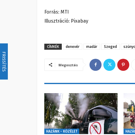
Forrás: MTI
Illusztráció: Pixabay
CÍMKÉK
denevér
madár
Szeged
szúny
FRISSÍTÉS
Megosztás
HAZÁNK - KÖZÉLET
HAZÁ