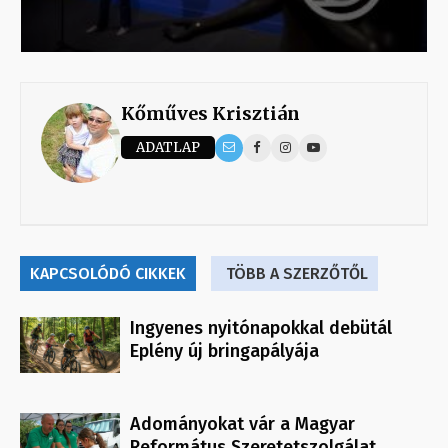
Kőműves Krisztián
ADATLAP
KAPCSOLÓDÓ CIKKEK
TÖBB A SZERZŐTŐL
Ingyenes nyitónapokkal debütál
Eplény új bringapályája
Adományokat vár a Magyar
Református Szeretetszolgálat