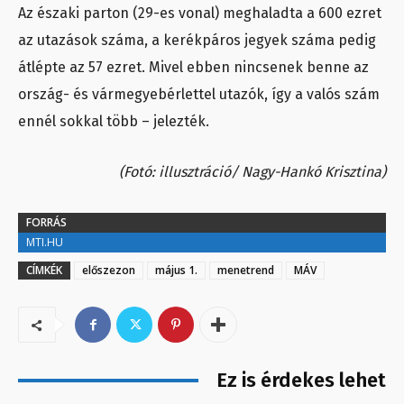
Az északi parton (29-es vonal) meghaladta a 600 ezret
az utazások száma, a kerékpáros jegyek száma pedig
átlépte az 57 ezret. Mivel ebben nincsenek benne az
ország- és vármegyebérlettel utazók, így a valós szám
ennél sokkal több – jelezték.
(Fotó: illusztráció/ Nagy-Hankó Krisztina)
FORRÁS
MTI.HU
CÍMKÉK
előszezon
május 1.
menetrend
MÁV
Ez is érdekes lehet