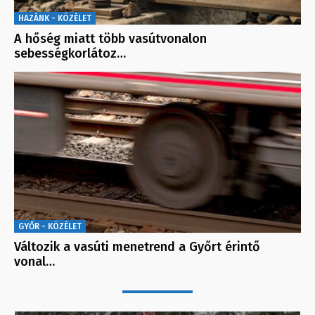
HAZÁNK - KÖZÉLET
A hőség miatt több vasútvonalon
sebességkorlátoz…
GYŐR - KÖZÉLET
Változik a vasúti menetrend a Győrt érintő
vonal…