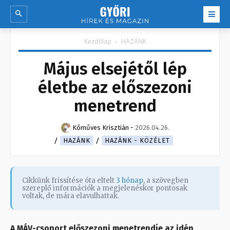
Kezdőlap
HAZÁNK
Május elsejétől lép
életbe az előszezoni
menetrend
Kőműves Krisztián
-
2026.04.26.
HAZÁNK
HAZÁNK - KÖZÉLET
Cikkünk frissítése óta eltelt
3 hónap
, a szövegben
szereplő információk a megjelenéskor pontosak
voltak, de mára elavulhattak.
A MÁV-csoport előszezoni menetrendje az idén