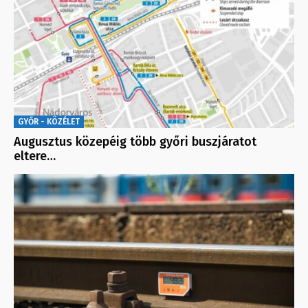
GYŐR - KÖZÉLET
Augusztus közepéig több győri buszjáratot
eltere…