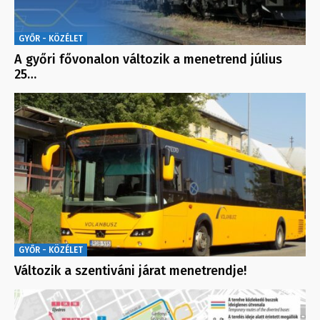
GYŐR - KÖZÉLET
A győri fővonalon változik a menetrend július
25…
GYŐR - KÖZÉLET
Változik a szentiváni járat menetrendje!