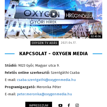
02:40:06
2021.04.17.
OXYGEN TV ADÁS
KAPCSOLAT - OXYGEN MEDIA
Stúdió:
9023 Győr, Magyar utca 9.
Felelős online szerkesztő:
Szentgáthi Csaba
E-mail:
csaba.szentgathi@oxygenmedia.hu
Programigazgató:
Meronka Péter
E-mail:
peter.meronka@oxygenmedia.hu
IMPRESSZUM