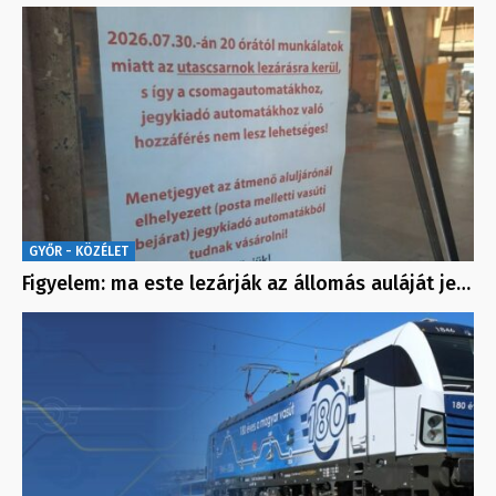
GYŐR - KÖZÉLET
Figyelem: ma este lezárják az állomás auláját je…