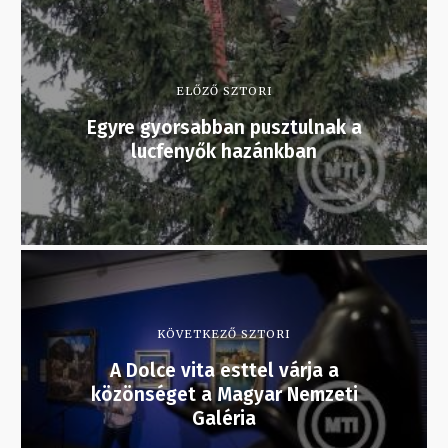
ELŐZŐ SZTORI
Egyre gyorsabban pusztulnak a
lucfenyők hazánkban
KÖVETKEZŐ SZTORI
A Dolce vita esttel várja a
közönséget a Magyar Nemzeti
Galéria