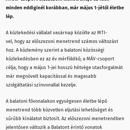
minden eddiginél korábban, már május 1-jétől életbe
lép.
A közlekedési vállalat vasárnap közölte az MTI-
vel, hogy az előszezoni menetrend számos változást
hoz. A közlemény szerint a balatoni közösségi
közlekedésben ez az év mérföldkő; a MÁV-csoport
célja, hogy a május 1-jei hosszú hétvége utasforgalmát
már megnövelt kapacitással és magasabb
szolgáltatási színvonallal kezelje.
A balatoni fővonalakon egységesen életbe lépő
menetrend több közvetlen eljutási lehetőséget és
sűrűbb kínálatot biztosít. Az előszezoni menetrendben
jelentősen változik a Balatont érintő vonatok