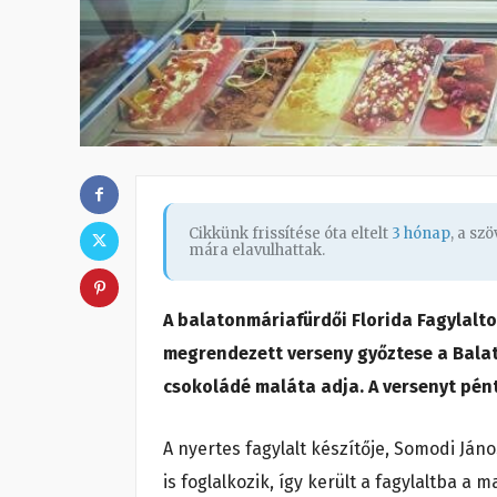
Cikkünk frissítése óta eltelt
3 hónap
, a sz
mára elavulhattak.
A balatonmáriafürdői Florida Fagylaltoz
megrendezett verseny győztese a Balat
csokoládé maláta adja. A versenyt pén
A nyertes fagylalt készítője, Somodi Ján
is foglalkozik, így került a fagylaltba a 