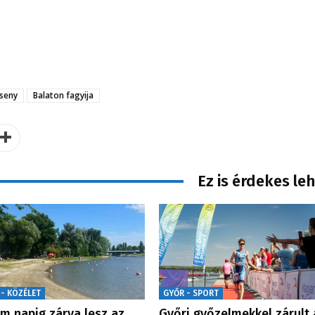
seny
Balaton fagyija
Ez is érdekes le
 - KÖZÉLET
GYŐR - SPORT
m napig zárva lesz az
Győri győzelmekkel zárult 