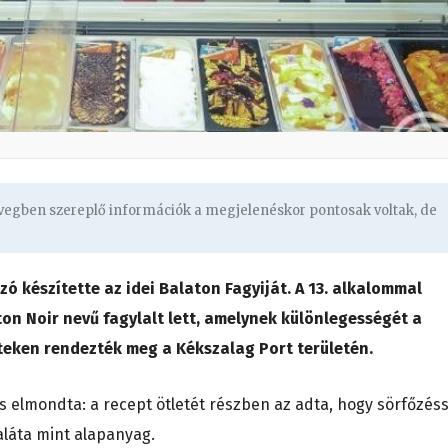
övegben szereplő információk a megjelenéskor pontosak voltak, de
ó készítette az idei Balaton Fagyiját. A 13. alkalommal
on Noir nevű fagylalt lett, amelynek különlegességét a
teken rendezték meg a Kékszalag Port területén.
os elmondta: a recept ötletét részben az adta, hogy sörfőzéss
maláta mint alapanyag.