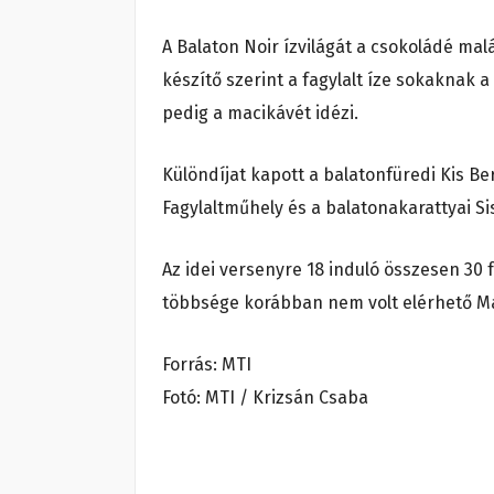
A Balaton Noir ízvilágát a csokoládé mal
készítő szerint a fagylalt íze sokaknak
pedig a macikávét idézi.
Különdíjat kapott a balatonfüredi Kis 
Fagylaltműhely és a balatonakarattyai Sis
Az idei versenyre 18 induló összesen 30 
többsége korábban nem volt elérhető M
Forrás: MTI
Fotó: MTI / Krizsán Csaba