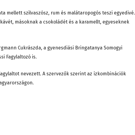
áta mellett szilvaszósz, rum és malátaropogós teszi egyedivé.
 a kávét, másoknak a csokoládét és a karamellt, egyeseknek
Bergmann Cukrászda, a gyenesdiási Bringatanya Somogyi
si Fagylaltozó is.
fagylaltot nevezett. A szervezők szerint az ízkombinációk
agyarországon.