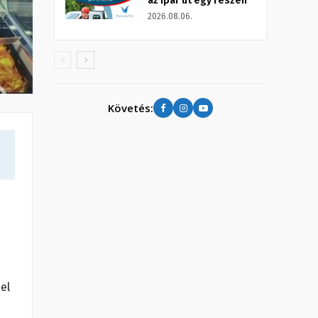
az Ipar út egy részén
2026.08.06.
Követés:
el