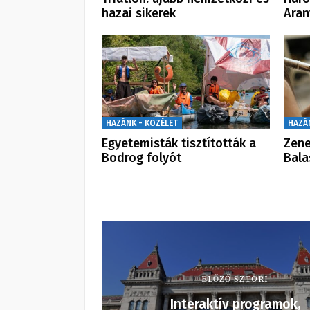
hazai sikerek
Aran
HAZÁNK - KÖZÉLET
HAZÁ
Egyetemisták tisztították a
Zene
Bodrog folyót
Bal
ELŐZŐ SZTORI
Interaktív programok,