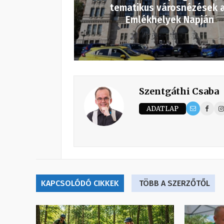
tematikus városnézések 
Emlékhelyek Napján
Szentgáthi Csaba
ADATLAP
KAPCSOLÓDÓ CIKKEK
TÖBB A SZERZŐTŐL