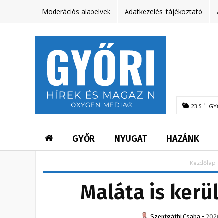
Moderációs alapelvek
Adatkezelési tájékoztató
C
23.5
GY
GYŐR
NYUGAT
HAZÁNK
Kezdőlap
Maláta is kerü
Szentgáthi Csaba
-
2026