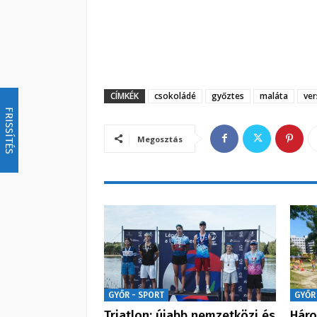
CÍMKÉK
csokoládé
győztes
maláta
ver
FRISSÍTÉS
Megosztás
GYŐR - SPORT
GYŐR
Triatlon: újabb nemzetközi és
Háro