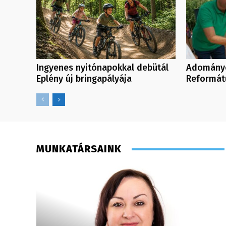
Ingyenes nyitónapokkal debütál
Adományo
Eplény új bringapályája
Reformát
MUNKATÁRSAINK