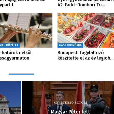
ypart I.
42. Fadd–Dombori Tri…
NK - KÖZÉLET
GASZTRONÓMIA
 határok nélkül
Budapesti fagylaltozó
assagyarmaton
készítette el az év legjob…
KÖVETKEZŐ SZTORI
Magyar Péter lett