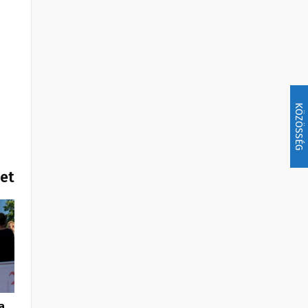
KÖZÖSSÉG
het
a