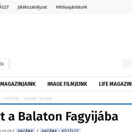
ÁSZF
Játékszabályzat
Médiaajánlatunk
ŐR
MAGAZINJAINK
IMAGE FILMJEINK
LIFE MAGAZIN
HAZÁNK
Hazánk - Közélet
lt a Balaton Fagyijába
.05.09.
HAZÁNK
HAZÁNK - KÖZÉLET