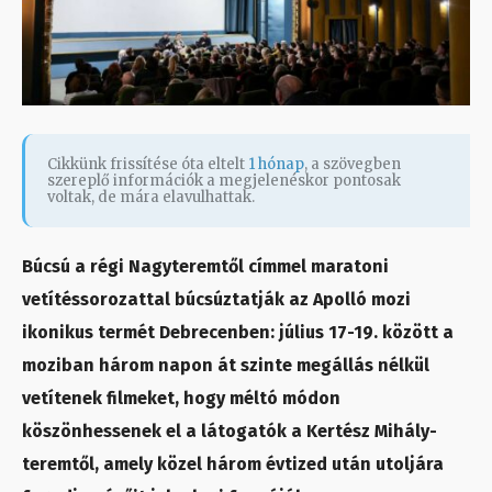
Cikkünk frissítése óta eltelt
1 hónap
, a szövegben
szereplő információk a megjelenéskor pontosak
voltak, de mára elavulhattak.
Búcsú a régi Nagyteremtől címmel maratoni
vetítéssorozattal búcsúztatják az Apolló mozi
ikonikus termét Debrecenben: július 17-19. között a
moziban három napon át szinte megállás nélkül
vetítenek filmeket, hogy méltó módon
köszönhessenek el a látogatók a Kertész Mihály-
teremtől, amely közel három évtized után utoljára