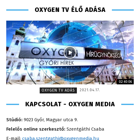
OXYGEN TV ÉLŐ ADÁSA
02:40:06
2021.04.17.
OXYGEN TV ADÁS
KAPCSOLAT - OXYGEN MEDIA
Stúdió:
9023 Győr, Magyar utca 9.
Felelős online szerkesztő:
Szentgáthi Csaba
E-mail:
csaba.szentgathi@oxygenmedia.hu