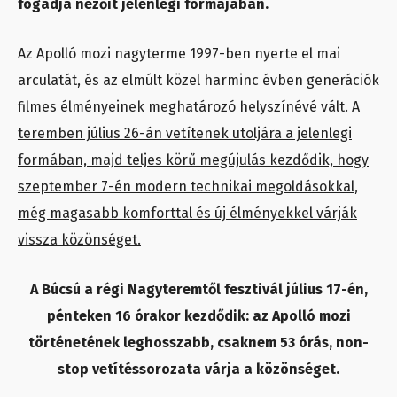
fogadja nézőit jelenlegi formájában.
Az Apolló mozi nagyterme 1997-ben nyerte el mai
arculatát, és az elmúlt közel harminc évben generációk
filmes élményeinek meghatározó helyszínévé vált.
A
teremben július 26-án vetítenek utoljára a jelenlegi
formában, majd teljes körű megújulás kezdődik, hogy
szeptember 7-én modern technikai megoldásokkal,
még magasabb komforttal és új élményekkel várják
vissza közönséget.
A Búcsú a régi Nagyteremtől fesztivál július 17-én,
pénteken 16 órakor kezdődik: az Apolló mozi
történetének leghosszabb, csaknem 53 órás, non-
stop vetítéssorozata várja a közönséget.