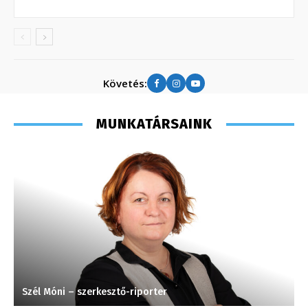
Követés:
MUNKATÁRSAINK
Szél Móni – szerkesztő-riporter
M