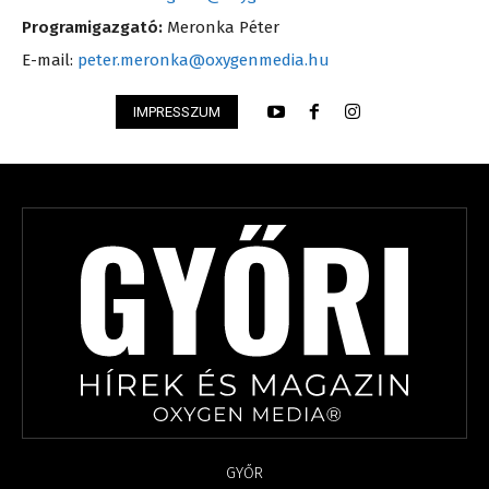
Programigazgató:
Meronka Péter
E-mail:
peter.meronka@oxygenmedia.hu
IMPRESSZUM
GYŐR