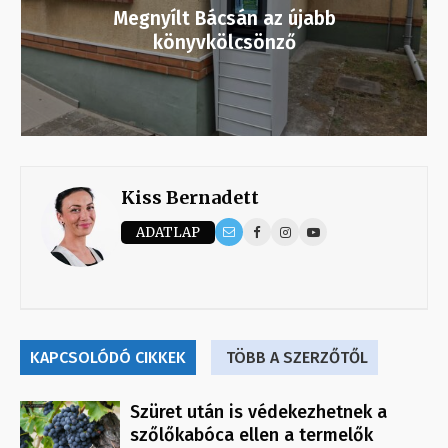
Megnyílt Bácsán az újabb
könyvkölcsönző
Kiss Bernadett
ADATLAP
KAPCSOLÓDÓ CIKKEK
TÖBB A SZERZŐTŐL
Szüret után is védekezhetnek a
szőlőkabóca ellen a termelők