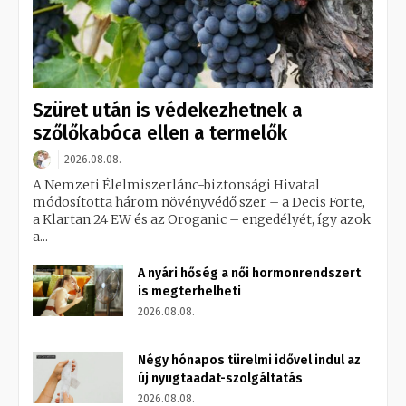
Szüret után is védekezhetnek a
szőlőkabóca ellen a termelők
2026.08.08.
A Nemzeti Élelmiszerlánc-biztonsági Hivatal
módosította három növényvédő szer – a Decis Forte,
a Klartan 24 EW és az Oroganic – engedélyét, így azok
a...
A nyári hőség a női hormonrendszert
is megterhelheti
2026.08.08.
Négy hónapos türelmi idővel indul az
új nyugtaadat-szolgáltatás
2026.08.08.