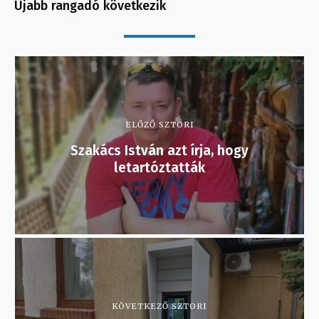
Újabb rangadó következik
ELŐZŐ SZTORI
Szakács István azt írja, hogy
letartóztatták
KÖVETKEZŐ SZTORI