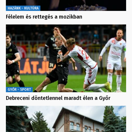
HAZÁNK - KULTÚRA
Félelem és rettegés a mozikban
GYŐR - SPORT
Debreceni döntetlennel maradt élen a Győr