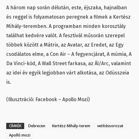
A három nap során délután, este, éjszaka, hajnalban
és reggel is folyamatosan peregnek a filmek a Kertész
Mihály-teremben. A programban minden korosztály
találhat kedvére valót. A fesztivál műsorán szerepel
többek között a Mátrix, az Avatar, az Eredet, az Egy
csodálatos elme, a Con Air – A fegyencjárat, A múmia, A
Da Vinci-kód, A Wall Street farkasa, az Ál/Arc, valamint
az idei év egyik legjobban várt alkotása, az Odüsszeia
is.
(Illusztráció: Facebook – Apollo Mozi)
CÍMKÉK
Debrecen
Kertész Mihály-terem
vetítéssorozat
Apolló mozi