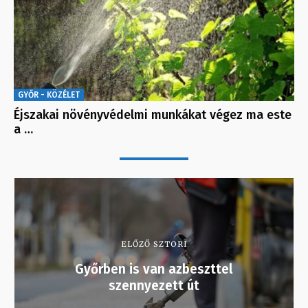
GYŐR - KÖZÉLET
Éjszakai növényvédelmi munkákat végez ma este
a …
ELŐZŐ SZTORI
Győrben is van azbeszttel
szennyezett út