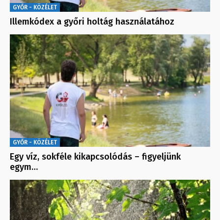
GYŐR - KÖZÉLET
Illemkódex a győri holtág használatához
GYŐR - KÖZÉLET
Egy víz, sokféle kikapcsolódás – figyeljünk
egym…