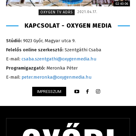
02:40:06
2021.04.17.
OXYGEN TV ADÁS
KAPCSOLAT - OXYGEN MEDIA
Stúdió:
9023 Győr, Magyar utca 9.
Felelős online szerkesztő:
Szentgáthi Csaba
E-mail:
csaba.szentgathi@oxygenmedia.hu
Programigazgató:
Meronka Péter
E-mail:
peter.meronka@oxygenmedia.hu
IMPRESSZUM