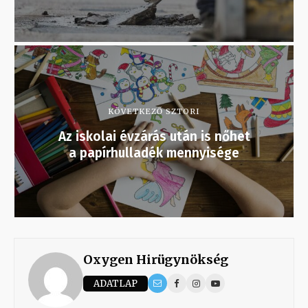
KÖVETKEZŐ SZTORI
Az iskolai évzárás után is nőhet
a papírhulladék mennyisége
Oxygen Hirügynökség
ADATLAP