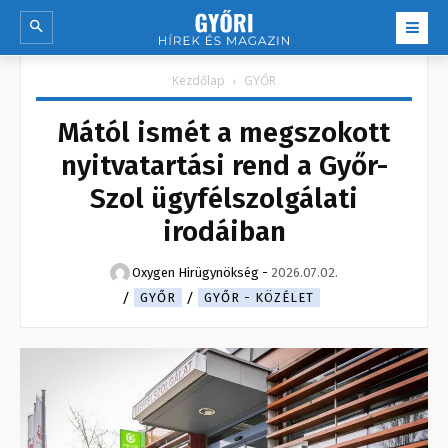
Kezdőlap
GYŐR
Mától ismét a megszokott
nyitvatartási rend a Győr-
Szol ügyfélszolgálati
irodáiban
Oxygen Hirügynökség
-
2026.07.02.
GYŐR
GYŐR - KÖZÉLET