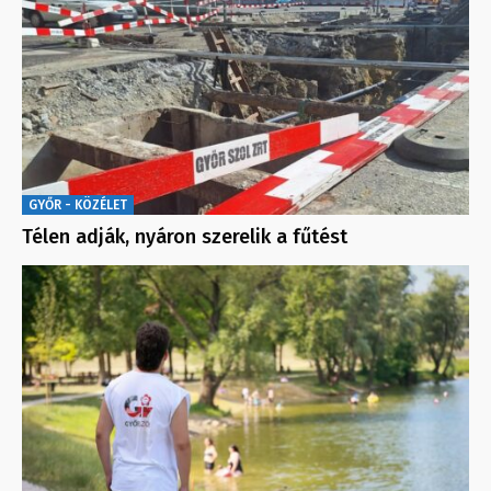
GYŐR - KÖZÉLET
Télen adják, nyáron szerelik a fűtést