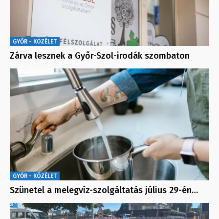
GYŐR - KÖZÉLET
Zárva lesznek a Győr-Szol-irodák szombaton
GYŐR - KÖZÉLET
Szünetel a melegvíz-szolgáltatás július 29-én…