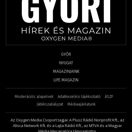
GYŐR
NYUGAT
MAGAZINJAINK
LIFE MAGAZIN
Moderációs alapelvek
Adatkezelési tájékoztató
ÁSZF
Játékszabályzat
Médiaajánlatunk
Az Oxygen Media Csoport tagjai: A Plusz Rádió Nonprofit Kft., az
Alisca Network Kft. és a Lajta Rádió Kft., az MTVA és a Magyar
Média Mecanatúra támogatottja.