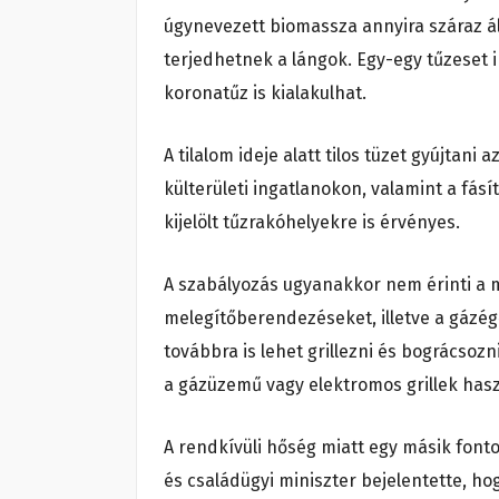
úgynevezett biomassza annyira száraz ál
terjedhetnek a lángok. Egy-egy tűzeset
koronatűz is kialakulhat.
A tilalom ideje alatt tilos tüzet gyújtan
külterületi ingatlanokon, valamint a fá
kijelölt tűzrakóhelyekre is érvényes.
A szabályozás ugyanakkor nem érinti a meg
melegítőberendezéseket, illetve a gázégő
továbbra is lehet grillezni és bográcso
a gázüzemű vagy elektromos grillek hasz
A rendkívüli hőség miatt egy másik font
és családügyi miniszter bejelentette, hog