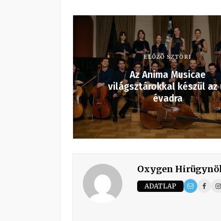
ELŐZŐ SZTORI
Az Anima Musicae
világsztárokkal készül az 
évadra
Oxygen Hirügynö
ADATLAP