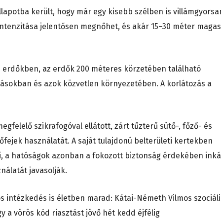
lapotba került, hogy már egy kisebb szélben is villámgyorsa
 intenzitása jelentősen megnőhet, és akár 15–30 méter magas
i az erdőkben, az erdők 200 méteres körzetében található
sításokban és azok közvetlen környezetében. A korlátozás a
felelő szikrafogóval ellátott, zárt tűzterű sütő-, főző- és
fejek használatát. A saját tulajdonú belterületi kertekben
zni, a hatóságok azonban a fokozott biztonság érdekében ink
nálatát javasolják.
os intézkedés is életben marad: Kátai-Németh Vilmos szociáli
y a vörös kód riasztást jövő hét kedd éjfélig