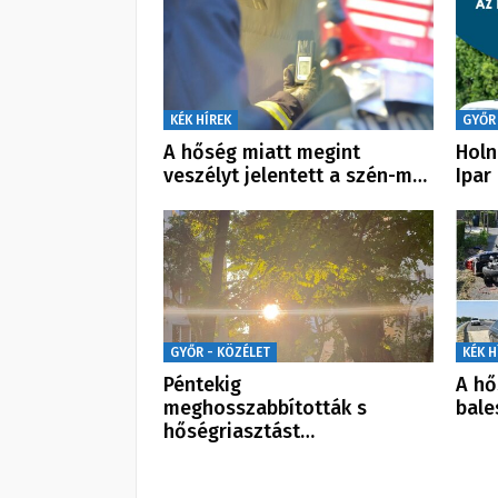
KÉK HÍREK
GYŐR
A hőség miatt megint
Holn
veszélyt jelentett a szén-m…
Ipar
GYŐR - KÖZÉLET
KÉK H
Péntekig
A hő
meghosszabbították s
bale
hőségriasztást…