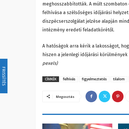
meghosszabbították. A múlt szombaton él
felhívása a szélsőséges időjárási helyze
diszpécserszolgálat jelzése alapján mind
intézmény eredeti feladatkörétől.
A hatóságok arra kérik a lakosságot, ho
hiszen a jelenlegi időjárási körülmények
pexels)
FRISSÍTÉS
CÍMKÉK
felhívás
figyelmeztetés
tilalom
Megosztás