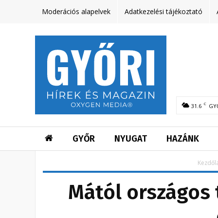
Moderációs alapelvek
Adatkezelési tájékoztató
C
31.6
GY
GYŐR
NYUGAT
HAZÁNK
Kezdől
Mától országos 