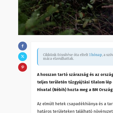
Cikkünk frissítése óta eltelt
1 hónap
, a sz
mára elavulhattak.
A hosszan tartó szárazság és az orszá
teljes területén tűzgyújtási tilalom lé
Hivatal (Nébih) hozta meg a BM Orszá
Az elmúlt hetek csapadékhiánya és a ta
határos területeken található növényzet