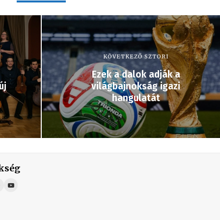
KÖVETKEZŐ SZTORI
Ezek a dalok adják a
új
világbajnokság igazi
hangulatát
kség