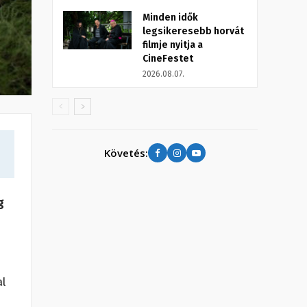
Minden idők
legsikeresebb horvát
filmje nyitja a
CineFestet
2026.08.07.
Követés:
g
al