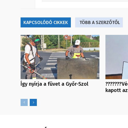
KAPCSOLÓDÓ CIKKEK
TÖBB A SZERZŐTŐL
Így nyírja a füvet a Győr-Szol
???????Vé
kapott a