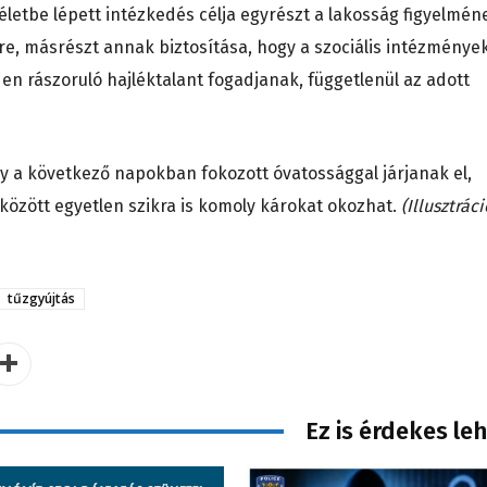
etbe lépett intézkedés célja egyrészt a lakosság figyelmén
tre, másrészt annak biztosítása, hogy a szociális intézménye
en rászoruló hajléktalant fogadjanak, függetlenül az adott
gy a következő napokban fokozott óvatossággal járjanak el,
 között egyetlen szikra is komoly károkat okozhat.
(Illusztráci
tűzgyújtás
Ez is érdekes le