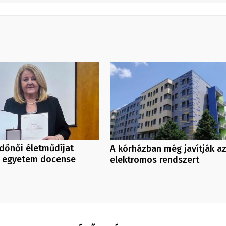
dőnői életműdíjat
A kórházban még javítják a
z egyetem docense
elektromos rendszert