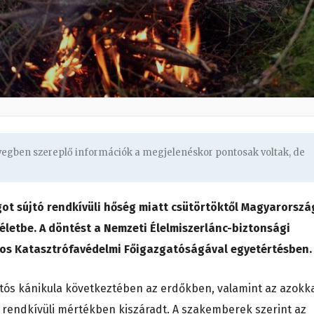
övegben szereplő információk a megjelenéskor pontosak voltak, de
got sújtó rendkívüli hőség miatt csütörtöktől Magyarorszá
p életbe. A döntést a Nemzeti Élelmiszerlánc-biztonsági
gos Katasztrófavédelmi Főigazgatóságával egyetértésben.
rtós kánikula következtében az erdőkben, valamint az azokk
 rendkívüli mértékben kiszáradt. A szakemberek szerint az