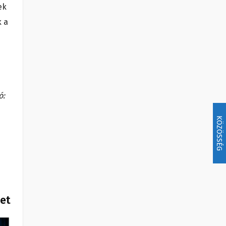
ek
k a
ó:
KÖZÖSSÉG
het