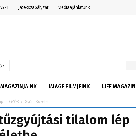
ÁSZF
Játékszabályzat
Médiaajánlatunk
ŐR
MAGAZINJAINK
IMAGE FILMJEINK
LIFE MAGAZIN
ap
GYŐR
Győr - Közélet
tűzgyújtási tilalom lép
életbe