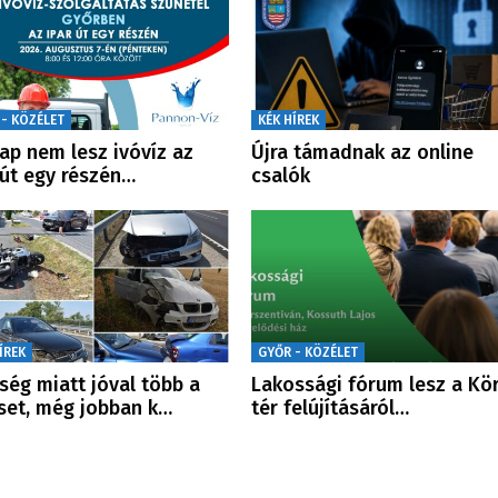
 - KÖZÉLET
KÉK HÍREK
ap nem lesz ivóvíz az
Újra támadnak az online
 út egy részén…
csalók
ÍREK
GYŐR - KÖZÉLET
ség miatt jóval több a
Lakossági fórum lesz a Kö
set, még jobban k…
tér felújításáról…