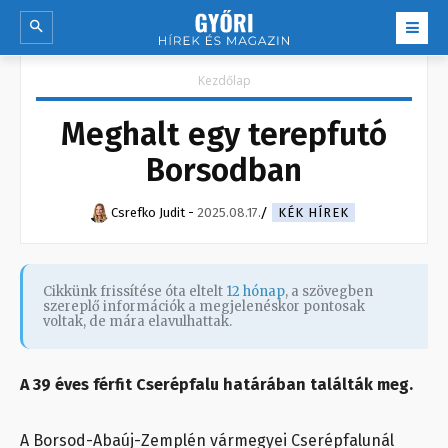
Kezdőlap
Meghalt egy terepfutó
Borsodban
Csrefko Judit
-
2025.08.17.
KÉK HÍREK
Cikkünk frissítése óta eltelt
12 hónap
, a szövegben
szereplő információk a megjelenéskor pontosak
voltak, de mára elavulhattak.
A 39 éves férfit Cserépfalu határában találták meg.
A Borsod-Abaúj-Zemplén vármegyei Cserépfalunál