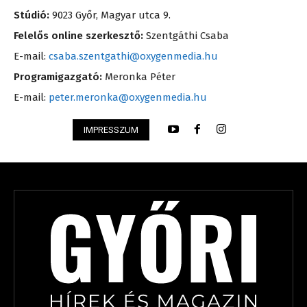
Stúdió:
9023 Győr, Magyar utca 9.
Felelős online szerkesztő:
Szentgáthi Csaba
E-mail:
csaba.szentgathi@oxygenmedia.hu
Programigazgató:
Meronka Péter
E-mail:
peter.meronka@oxygenmedia.hu
IMPRESSZUM