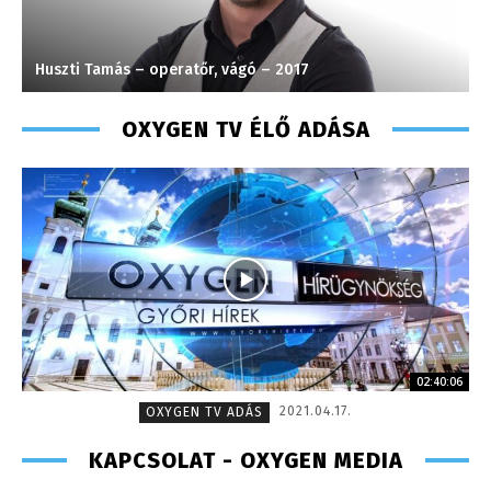
Huszti Tamás – operatőr, vágó – 2017
L
OXYGEN TV ÉLŐ ADÁSA
02:40:06
2021.04.17.
OXYGEN TV ADÁS
KAPCSOLAT - OXYGEN MEDIA