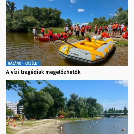
HAZÁNK - KÖZÉLET
A vízi tragédiák megelőzhetők