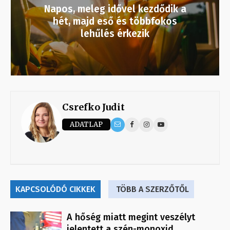
Napos, meleg idővel kezdődik a
hét, majd eső és többfokos
lehűlés érkezik
Csrefko Judit
ADATLAP
KAPCSOLÓDÓ CIKKEK
TÖBB A SZERZŐTŐL
A hőség miatt megint veszélyt
jelentett a szén-monoxid