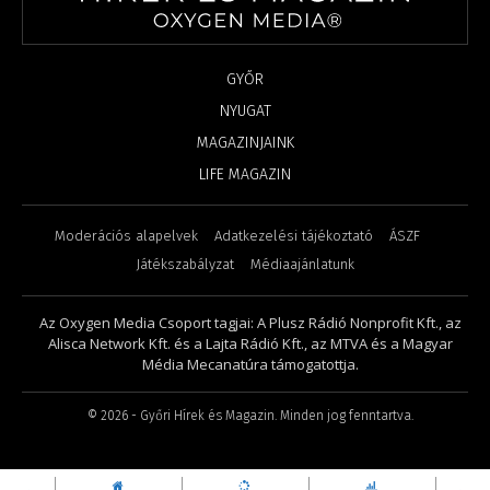
GYŐR
NYUGAT
MAGAZINJAINK
LIFE MAGAZIN
Moderációs alapelvek
Adatkezelési tájékoztató
ÁSZF
Játékszabályzat
Médiaajánlatunk
Az Oxygen Media Csoport tagjai: A Plusz Rádió Nonprofit Kft., az
Alisca Network Kft. és a Lajta Rádió Kft., az MTVA és a Magyar
Média Mecanatúra támogatottja.
©
2026
- Győri Hírek és Magazin. Minden jog fenntartva.