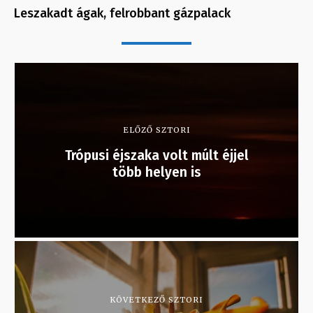
Leszakadt ágak, felrobbant gázpalack
ELŐZŐ SZTORI
Trópusi éjszaka volt múlt éjjel
több helyen is
KÖVETKEZŐ SZTORI