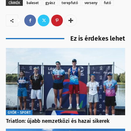
CÍMKÉK
baleset
gyász
terepfutó
verseny
futó
Ez is érdekes lehet
GYŐR - SPORT
Triatlon: újabb nemzetközi és hazai sikerek