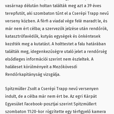
vasárnap délután holtan találták meg azt a 39 éves
terepfutót, aki szombaton tűnt el a Cserépi Trapp nevű
verseny közben. A férfi a viadal vége felé maradt le, és
már nem ért célba; a szervezők jelzése után rendőrök,
katasztrófavédők, kutyás egységek és önkéntesek
kezdték meg a kutatást. A holttestet a falu határában
találták meg, idegenkezűségre utaló jelet a rendőrség
elsődleges információi szerint nem észleltek. A
haláleset körülményeit a Mezőkövesdi
Rendőrkapitányság vizsgálja.
Spitzmüller Zsolt a Cserépi Trapp nevű versenyen
indult, de a célba már nem ért be. Az egri Kárpát
Egyesület Facebook-posztjai szerint Spitzmüllert
szombaton 11:20-kor rögzítette egy térfigyelő kamera