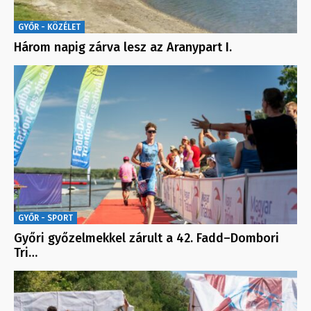
GYŐR - KÖZÉLET
Három napig zárva lesz az Aranypart I.
GYŐR - SPORT
Győri győzelmekkel zárult a 42. Fadd–Dombori
Tri…