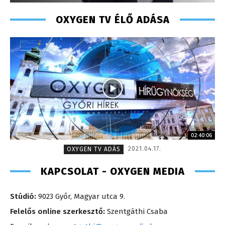
OXYGEN TV ÉLŐ ADÁSA
02:40:06
2021.04.17.
OXYGEN TV ADÁS
KAPCSOLAT - OXYGEN MEDIA
Stúdió:
9023 Győr, Magyar utca 9.
Felelős online szerkesztő:
Szentgáthi Csaba