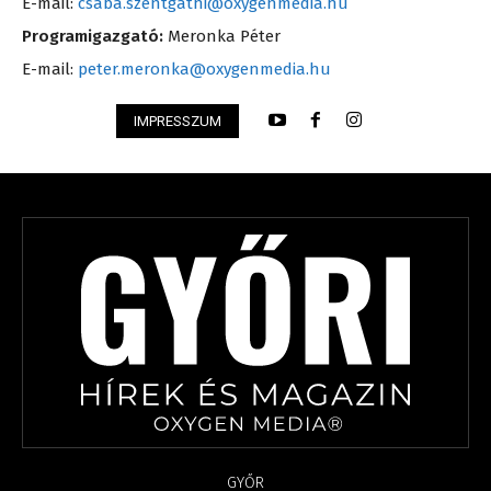
E-mail:
csaba.szentgathi@oxygenmedia.hu
Programigazgató:
Meronka Péter
E-mail:
peter.meronka@oxygenmedia.hu
IMPRESSZUM
GYŐR