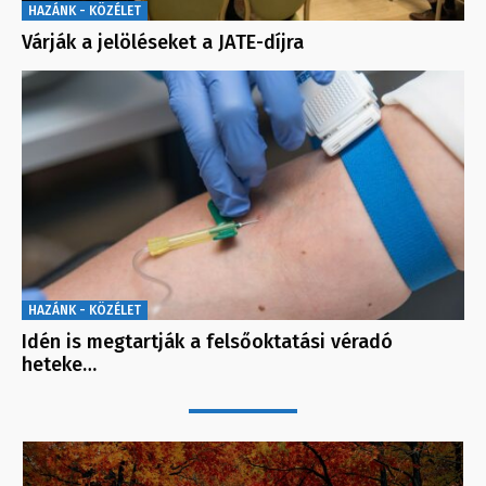
HAZÁNK - KÖZÉLET
Várják a jelöléseket a JATE-díjra
HAZÁNK - KÖZÉLET
Idén is megtartják a felsőoktatási véradó
heteke…