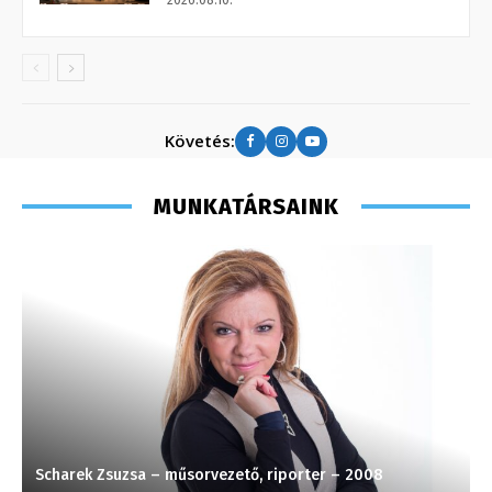
Követés:
MUNKATÁRSAINK
Scharek Zsuzsa – műsorvezető, riporter – 2008
P