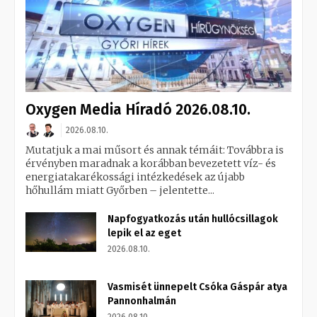
Oxygen Media Híradó 2026.08.10.
2026.08.10.
Mutatjuk a mai műsort és annak témáit: Továbbra is
érvényben maradnak a korábban bevezetett víz- és
energiatakarékossági intézkedések az újabb
hőhullám miatt Győrben – jelentette...
Napfogyatkozás után hullócsillagok
lepik el az eget
2026.08.10.
Vasmisét ünnepelt Csóka Gáspár atya
Pannonhalmán
2026.08.10.