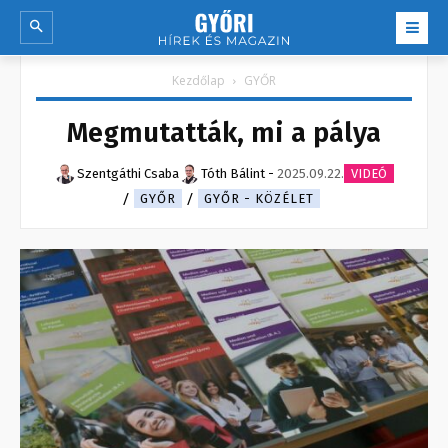
Kezdőlap
GYŐR
Megmutatták, mi a pálya
Szentgáthi Csaba
Tóth Bálint
-
2025.09.22.
VIDEÓ
GYŐR
GYŐR - KÖZÉLET