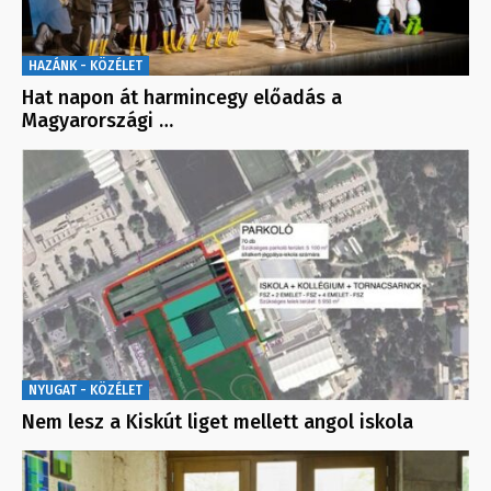
HAZÁNK - KÖZÉLET
Hat napon át harmincegy előadás a
Magyarországi …
NYUGAT - KÖZÉLET
Nem lesz a Kiskút liget mellett angol iskola