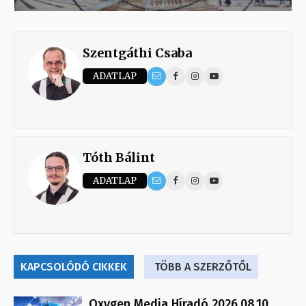
Szentgáthi Csaba
ADATLAP
Tóth Bálint
ADATLAP
KAPCSOLÓDÓ CIKKEK
TÖBB A SZERZŐTŐL
Oxygen Media Híradó 2026.08.10.