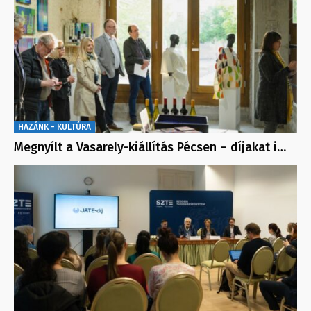
HAZÁNK - KULTÚRA
Megnyílt a Vasarely-kiállítás Pécsen – díjakat i…