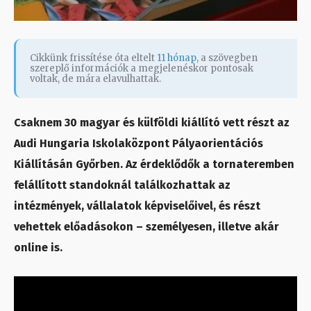
Cikkünk frissítése óta eltelt
11 hónap
, a szövegben
szereplő információk a megjelenéskor pontosak
voltak, de mára elavulhattak.
Csaknem 30 magyar és külföldi kiállító vett részt az
Audi Hungaria Iskolaközpont Pályaorientációs
Kiállításán Győrben. Az érdeklődők a tornateremben
felállított standoknál találkozhattak az
intézmények, vállalatok képviselőivel, és részt
vehettek előadásokon – személyesen, illetve akár
online is.