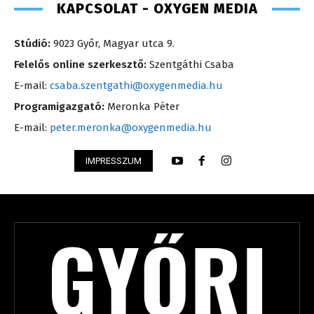
KAPCSOLAT - OXYGEN MEDIA
Stúdió:
9023 Győr, Magyar utca 9.
Felelős online szerkesztő:
Szentgáthi Csaba
E-mail:
csaba.szentgathi@oxygenmedia.hu
Programigazgató:
Meronka Péter
E-mail:
peter.meronka@oxygenmedia.hu
IMPRESSZUM