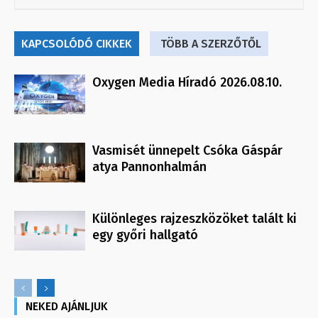
KAPCSOLÓDÓ CIKKEK
TÖBB A SZERZŐTŐL
Oxygen Media Híradó 2026.08.10.
Vasmisét ünnepelt Csóka Gáspár
atya Pannonhalmán
Különleges rajzeszközöket talált ki
egy győri hallgató
NEKED AJÁNLJUK