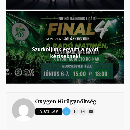
KÖVETKEZŐ SZTORI
Szurkoljunk együtt a győri
kéziseknek!
Oxygen Hirügynökség
ADATLAP