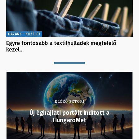
HAZÁNK - KÖZÉLET
Egyre fontosabb a textilhulladék megfelelő
kezel…
ELŐZŐ SZTORI
Új éghajlati portált indított a
HungaroMet