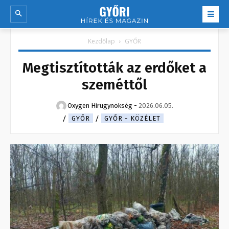
Kezdőlap
GYŐR
Megtisztították az erdőket a
szeméttől
Oxygen Hirügynökség
-
2026.06.05.
GYŐR
GYŐR - KÖZÉLET