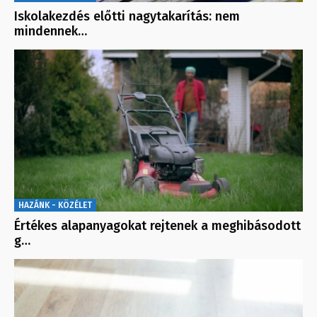
Iskolakezdés előtti nagytakarítás: nem
mindennek…
HAZÁNK - KÖZÉLET
Értékes alapanyagokat rejtenek a meghibásodott
g…