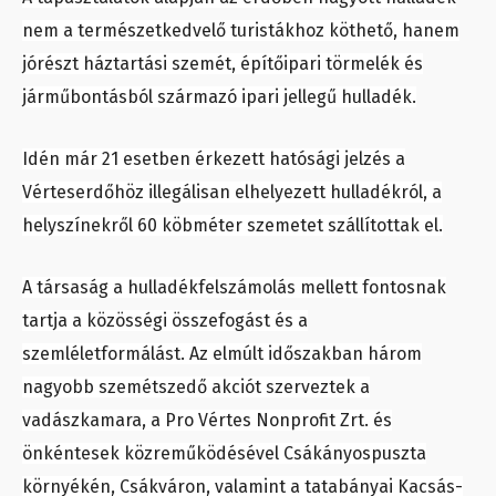
nem a természetkedvelő turistákhoz köthető, hanem
jórészt háztartási szemét, építőipari törmelék és
járműbontásból származó ipari jellegű hulladék.
Idén már 21 esetben érkezett hatósági jelzés a
Vérteserdőhöz illegálisan elhelyezett hulladékról, a
helyszínekről 60 köbméter szemetet szállítottak el.
A társaság a hulladékfelszámolás mellett fontosnak
tartja a közösségi összefogást és a
szemléletformálást. Az elmúlt időszakban három
nagyobb szemétszedő akciót szerveztek a
vadászkamara, a Pro Vértes Nonprofit Zrt. és
önkéntesek közreműködésével Csákányospuszta
környékén, Csákváron, valamint a tatabányai Kacsás-