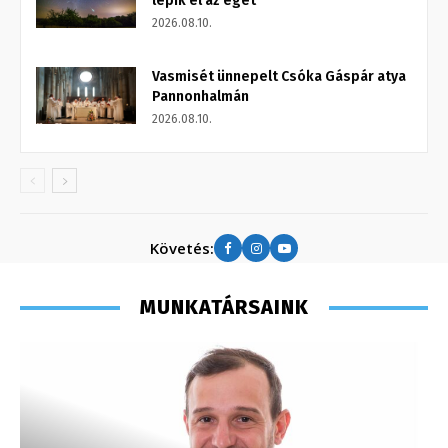
lepik el az eget
2026.08.10.
Vasmisét ünnepelt Csóka Gáspár atya
Pannonhalmán
2026.08.10.
Követés:
MUNKATÁRSAINK