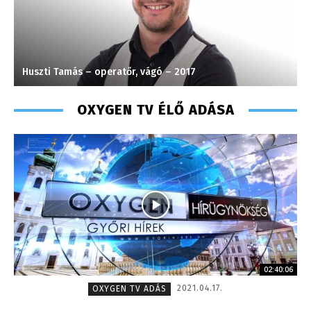
Tóth Bálint – operatőr-vágó – 2009
OXYGEN TV ÉLŐ ADÁSA
02:40:06
2021.04.17.
OXYGEN TV ADÁS