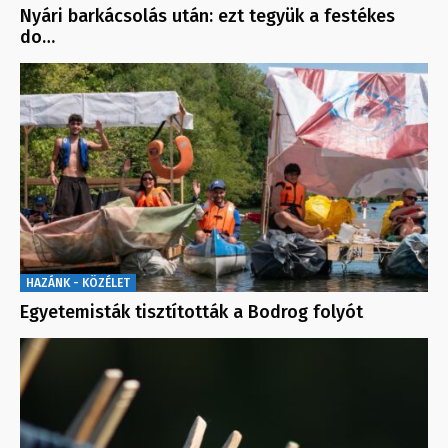
Nyári barkácsolás után: ezt tegyük a festékes
do…
HAZÁNK - KÖZÉLET
Egyetemisták tisztították a Bodrog folyót