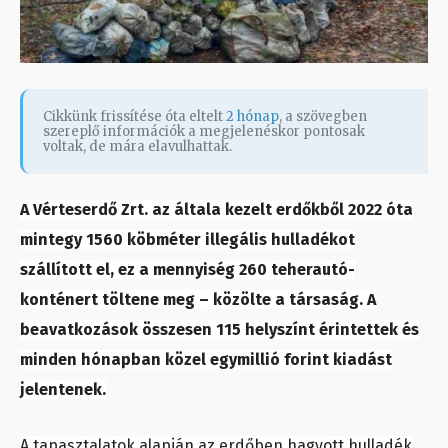
Cikkünk frissítése óta eltelt
2 hónap
, a szövegben
szereplő információk a megjelenéskor pontosak
voltak, de mára elavulhattak.
A Vérteserdő Zrt. az általa kezelt erdőkből 2022 óta
mintegy 1560 köbméter illegális hulladékot
szállított el, ez a mennyiség 260 teherautó-
konténert töltene meg – közölte a társaság. A
beavatkozások összesen 115 helyszínt érintettek és
minden hónapban közel egymillió forint kiadást
jelentenek.
A tapasztalatok alapján az erdőben hagyott hulladék