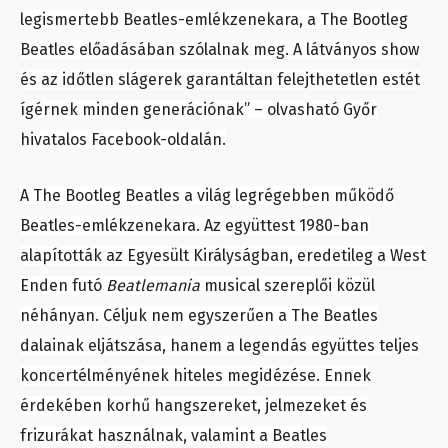
legismertebb Beatles-emlékzenekara, a The Bootleg
Beatles előadásában szólalnak meg. A látványos show
és az időtlen slágerek garantáltan felejthetetlen estét
ígérnek minden generációnak” – olvasható Győr
hivatalos Facebook-oldalán.
A The Bootleg Beatles a világ legrégebben működő
Beatles-emlékzenekara. Az együttest 1980-ban
alapították az Egyesült Királyságban, eredetileg a West
Enden futó
Beatlemania
musical szereplői közül
néhányan. Céljuk nem egyszerűen a The Beatles
dalainak eljátszása, hanem a legendás együttes teljes
koncertélményének hiteles megidézése. Ennek
érdekében korhű hangszereket, jelmezeket és
frizurákat használnak, valamint a Beatles