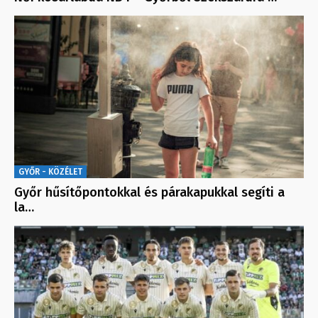
GYŐR - KÖZÉLET
Győr hűsítőpontokkal és párakapukkal segíti a
la…