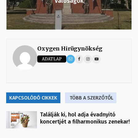
valóságok
Oxygen Hirügynökség
ADATLAP
KAPCSOLÓDÓ CIKKEK
TÖBB A SZERZŐTŐL
Találják ki, hol adja évadnyitó
koncertjét a filharmonikus zenekar!