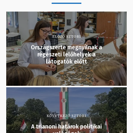
ELŐZŐ SZTORI
Országszerte megnyílnak a
régészeti lelőhelyek a
látogatók előtt
KÖVETKEZŐ SZTORI
A trianoni határok politikai