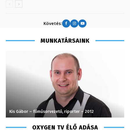
Követés:
MUNKATÁRSAINK
Kis Gábor – főműsorvezető, riporter – 2012
S
OXYGEN TV ÉLŐ ADÁSA