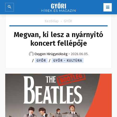
Kezdőlap
GYŐR
Megvan, ki lesz a nyárnyitó
koncert fellépője
Oxygen Hirügynökség
-
2026.06.05.
GYŐR
GYŐR - KULTÚRA