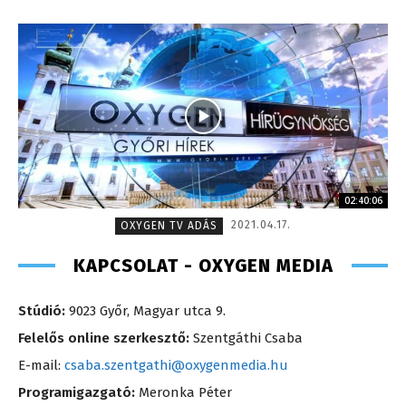
02:40:06
2021.04.17.
OXYGEN TV ADÁS
KAPCSOLAT - OXYGEN MEDIA
Stúdió:
9023 Győr, Magyar utca 9.
Felelős online szerkesztő:
Szentgáthi Csaba
E-mail:
csaba.szentgathi@oxygenmedia.hu
Programigazgató:
Meronka Péter