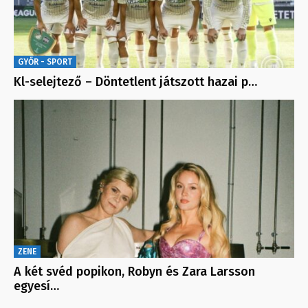
GYŐR - SPORT
Kl-selejtező – Döntetlent játszott hazai p…
ZENE
A két svéd popikon, Robyn és Zara Larsson
egyesí…