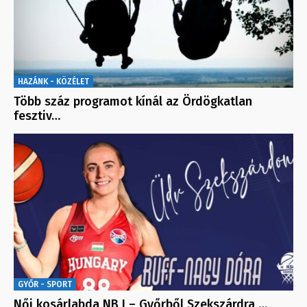
HAZÁNK - KÖZÉLET
Több száz programot kínál az Ördögkatlan
fesztiv…
GYŐR - SPORT
Női kosárlabda NB I – Győrből Szekszárdra …