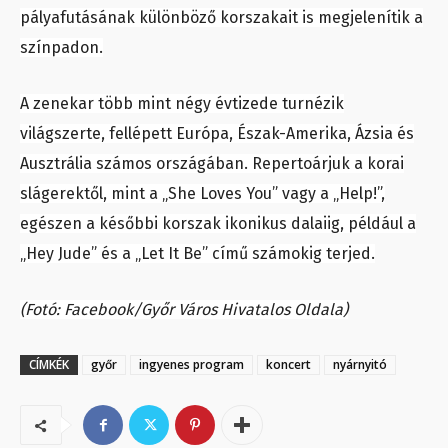
pályafutásának különböző korszakait is megjelenítik a
színpadon.
A zenekar több mint négy évtizede turnézik
világszerte, fellépett Európa, Észak-Amerika, Ázsia és
Ausztrália számos országában. Repertoárjuk a korai
slágerektől, mint a „She Loves You” vagy a „Help!”,
egészen a későbbi korszak ikonikus dalaiig, például a
„Hey Jude” és a „Let It Be” című számokig terjed.
(Fotó: Facebook/Győr Város Hivatalos Oldala)
CÍMKÉK
győr
ingyenes program
koncert
nyárnyitó