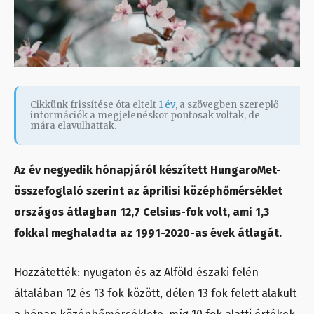
Cikkünk frissítése óta eltelt
1 év
, a szövegben szereplő
információk a megjelenéskor pontosak voltak, de
mára elavulhattak.
Az év negyedik hónapjáról készített HungaroMet-
összefoglaló szerint az áprilisi középhőmérséklet
országos átlagban 12,7 Celsius-fok volt, ami 1,3
fokkal meghaladta az 1991-2020-as évek átlagát.
Hozzátették: nyugaton és az Alföld északi felén
általában 12 és 13 fok között, délen 13 fok felett alakult