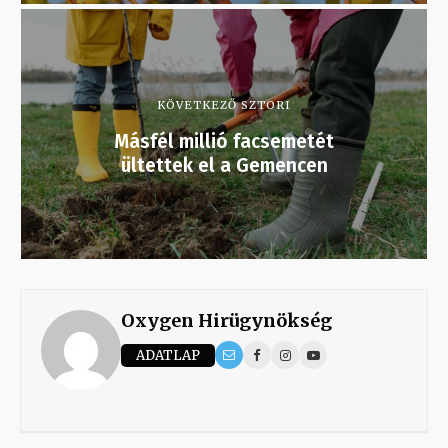
KÖVETKEZŐ SZTORI
Másfél millió facsemetét
ültettek el a Gemencen
Oxygen Hirügynökség
ADATLAP