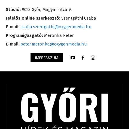
Stúdió:
9023 Győr, Magyar utca 9.
Felelős online szerkesztő:
Szentgáthi Csaba
E-mail:
csaba.szentgathi@oxygenmedia.hu
Programigazgató:
Meronka Péter
E-mail:
peter.meronka@oxygenmedia.hu
IMPRESSZUM