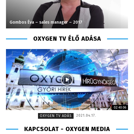
Gombos Éva – sales manager – 2017
V
OXYGEN TV ÉLŐ ADÁSA
02:40:06
2021.04.17.
OXYGEN TV ADÁS
KAPCSOLAT - OXYGEN MEDIA