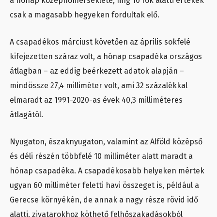
a hónap középhőmérséklete, míg 10 fok alatti értékek
csak a magasabb hegyeken fordultak elő.
A csapadékos márciust követően az április sokfelé
kifejezetten száraz volt, a hónap csapadéka országos
átlagban – az eddig beérkezett adatok alapján –
mindössze 27,4 milliméter volt, ami 32 százalékkal
elmaradt az 1991-2020-as évek 40,3 milliméteres
átlagától.
Nyugaton, északnyugaton, valamint az Alföld középső
és déli részén többfelé 10 milliméter alatt maradt a
hónap csapadéka. A csapadékosabb helyeken mértek
ugyan 60 milliméter feletti havi összeget is, például a
Gerecse környékén, de annak a nagy része rövid idő
alatti, zivatarokhoz köthető felhőszakadásokból