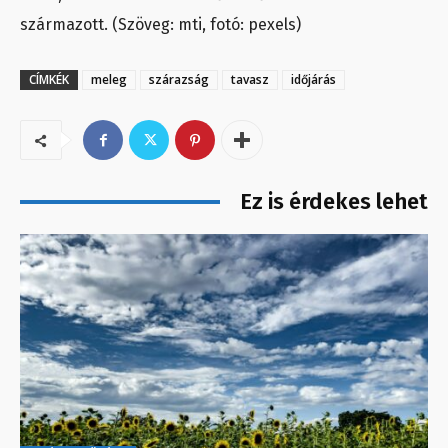
származott. (Szöveg: mti, fotó: pexels)
CÍMKÉK
meleg
szárazság
tavasz
időjárás
Ez is érdekes lehet