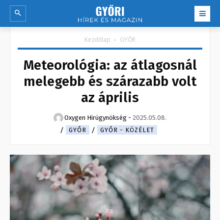
Kezdőlap
GYŐR
Meteorológia: az átlagosnál
melegebb és szárazabb volt
az április
Oxygen Hirügynökség
-
2025.05.08.
GYŐR
GYŐR - KÖZÉLET