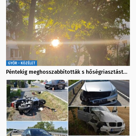
GYŐR - KÖZÉLET
Péntekig meghosszabbították s hőségriasztást…