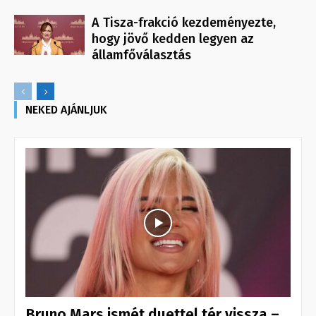
A Tisza-frakció kezdeményezte,
hogy jövő kedden legyen az
államfőválasztás
NEKED AJÁNLJUK
Bruno Mars ismét duettel tér vissza –