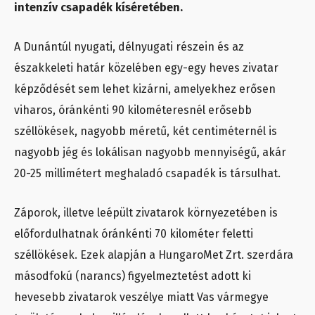
intenzív csapadék kíséretében.
A Dunántúl nyugati, délnyugati részein és az
északkeleti határ közelében egy-egy heves zivatar
képződését sem lehet kizárni, amelyekhez erősen
viharos, óránkénti 90 kilométeresnél erősebb
széllökések, nagyobb méretű, két centiméternél is
nagyobb jég és lokálisan nagyobb mennyiségű, akár
20-25 millimétert meghaladó csapadék is társulhat.
Záporok, illetve leépült zivatarok környezetében is
előfordulhatnak óránkénti 70 kilométer feletti
széllökések. Ezek alapján a HungaroMet Zrt. szerdára
másodfokú (narancs) figyelmeztetést adott ki
hevesebb zivatarok veszélye miatt Vas vármegye