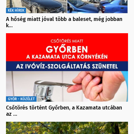
KÉK HÍREK
A hőség miatt jóval több a baleset, még jobban
k…
GYŐR - KÖZÉLET
Csőtörés történt Győrben, a Kazamata utcában
az …