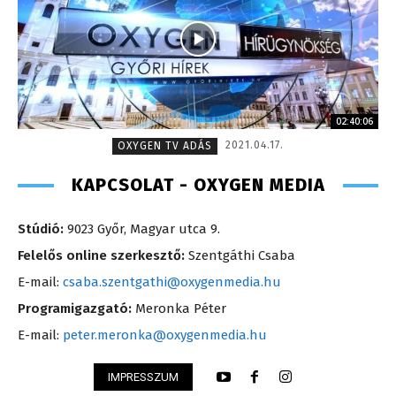
02:40:06
2021.04.17.
OXYGEN TV ADÁS
KAPCSOLAT - OXYGEN MEDIA
Stúdió:
9023 Győr, Magyar utca 9.
Felelős online szerkesztő:
Szentgáthi Csaba
E-mail:
csaba.szentgathi@oxygenmedia.hu
Programigazgató:
Meronka Péter
E-mail:
peter.meronka@oxygenmedia.hu
IMPRESSZUM