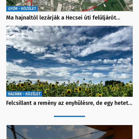
GYŐR - KÖZÉLET
Ma hajnaltól lezárják a Hecsei úti felüljárót…
HAZÁNK - KÖZÉLET
Felcsillant a remény az enyhülésre, de egy hetet…