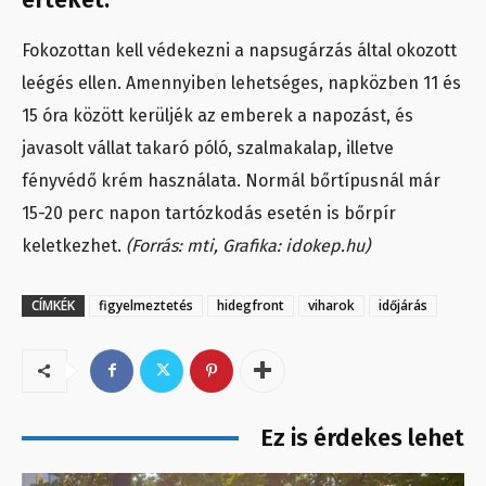
Fokozottan kell védekezni a napsugárzás által okozott
leégés ellen. Amennyiben lehetséges, napközben 11 és
15 óra között kerüljék az emberek a napozást, és
javasolt vállat takaró póló, szalmakalap, illetve
fényvédő krém használata. Normál bőrtípusnál már
15-20 perc napon tartózkodás esetén is bőrpír
keletkezhet.
(Forrás: mti, Grafika: idokep.hu)
CÍMKÉK
figyelmeztetés
hidegfront
viharok
időjárás
Ez is érdekes lehet