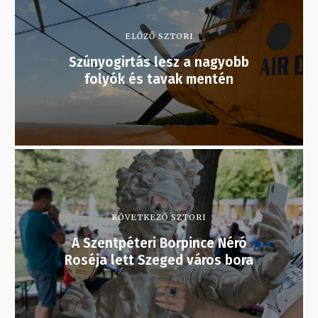
ELŐZŐ SZTORI
Szúnyogirtás lesz a nagyobb
folyók és tavak mentén
KÖVETKEZŐ SZTORI
A Szentpéteri Borpince Néró
Roséja lett Szeged város bora