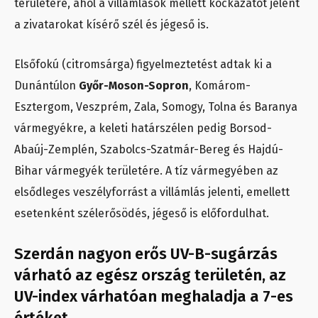
területére, ahol a villámlások mellett kockázatot jelent
a zivatarokat kísérő szél és jégeső is.
Elsőfokú (citromsárga) figyelmeztetést adtak ki a
Dunántúlon
Győr-Moson-Sopron
, Komárom-
Esztergom, Veszprém, Zala, Somogy, Tolna és Baranya
vármegyékre, a keleti határszélen pedig Borsod-
Abaúj-Zemplén, Szabolcs-Szatmár-Bereg és Hajdú-
Bihar vármegyék területére. A tíz vármegyében az
elsődleges veszélyforrást a villámlás jelenti, emellett
esetenként szélerősödés, jégeső is előfordulhat.
Szerdán nagyon erős UV-B-sugárzás
várható az egész ország területén, az
UV-index várhatóan meghaladja a 7-es
értéket.