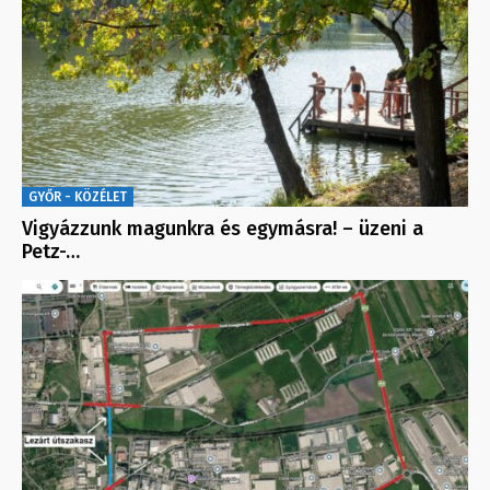
GYŐR - KÖZÉLET
Vigyázzunk magunkra és egymásra! – üzeni a
Petz-…