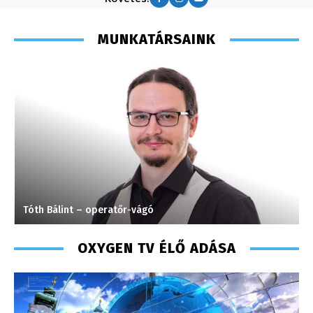
MUNKATÁRSAINK
Tóth Bálint – operatőr-vágó
F
OXYGEN TV ÉLŐ ADÁSA