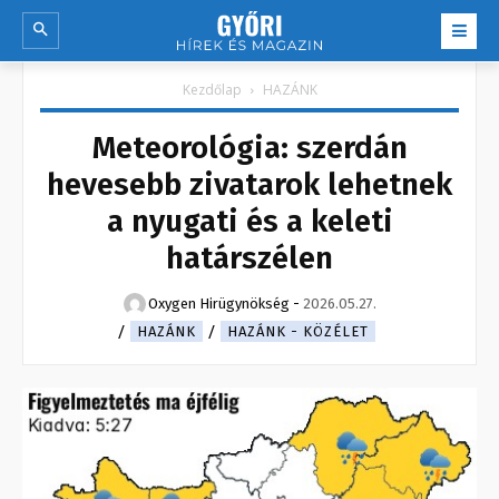
Kezdőlap
HAZÁNK
Meteorológia: szerdán
hevesebb zivatarok lehetnek
a nyugati és a keleti
határszélen
Oxygen Hirügynökség
-
2026.05.27.
HAZÁNK
HAZÁNK - KÖZÉLET