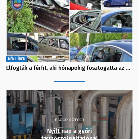
KÉK HÍREK
Elfogták a férfit, aki hónapokig fosztogatta az …
ELŐZŐ SZTORI
Nyílt nap a győri
távhőszolgáltatónál