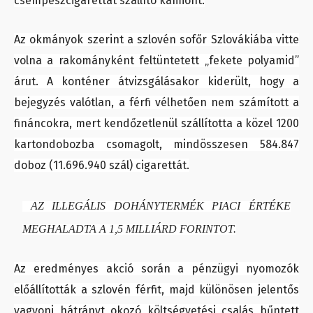
csempészcigarettát szállító kamiont.
Az okmányok szerint a szlovén sofőr Szlovákiába vitte
volna a rakományként feltüntetett „fekete polyamid”
árut. A konténer átvizsgálásakor kiderült, hogy a
bejegyzés valótlan, a férfi vélhetően nem számított a
fináncokra, mert kendőzetlenül szállította a közel 1200
kartondobozba csomagolt, mindösszesen 584.847
doboz (11.696.940 szál) cigarettát.
AZ ILLEGÁLIS DOHÁNYTERMÉK PIACI ÉRTÉKE
MEGHALADTA A 1,5 MILLIÁRD FORINTOT.
Az eredményes akció során a pénzügyi nyomozók
előállították a szlovén férfit, majd különösen jelentős
vagyoni hátrányt okozó költségvetési csalás bűntett