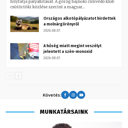
folytatja pályafutását. A görög bajnoki címvédő klub
csütörtöki közlése szerint a magyar...
Országos alkotópályázatot hirdettek
a molnárgörényről
2026.08.07.
A hőség miatt megint veszélyt
jelentett a szén-monoxid
2026.08.07.
Követés:
MUNKATÁRSAINK