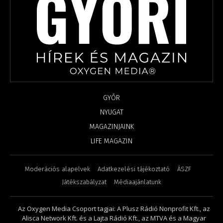
GYŐR
NYUGAT
MAGAZINJAINK
LIFE MAGAZIN
Moderációs alapelvek
Adatkezelési tájékoztató
ÁSZF
Játékszabályzat
Médiaajánlatunk
Az Oxygen Media Csoport tagjai: A Plusz Rádió Nonprofit Kft., az
Alisca Network Kft. és a Lajta Rádió Kft., az MTVA és a Magyar