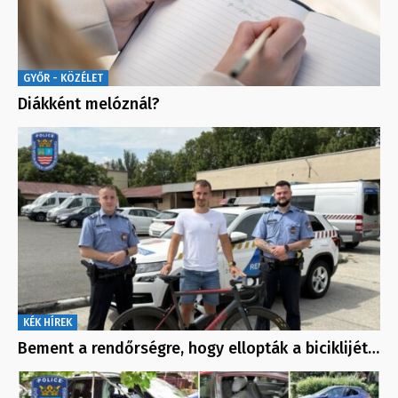
GYŐR - KÖZÉLET
Diákként melóznál?
KÉK HÍREK
Bement a rendőrségre, hogy ellopták a biciklijét…