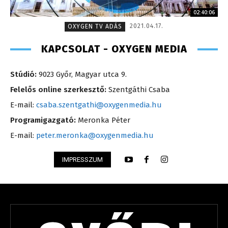
02:40:06
2021.04.17.
OXYGEN TV ADÁS
KAPCSOLAT - OXYGEN MEDIA
Stúdió:
9023 Győr, Magyar utca 9.
Felelős online szerkesztő:
Szentgáthi Csaba
E-mail:
csaba.szentgathi@oxygenmedia.hu
Programigazgató:
Meronka Péter
E-mail:
peter.meronka@oxygenmedia.hu
IMPRESSZUM