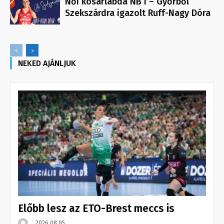
Női kosárlabda NB I – Győrből
Szekszárdra igazolt Ruff-Nagy Dóra
NEKED AJÁNLJUK
Előbb lesz az ETO-Brest meccs is
2026.08.05.