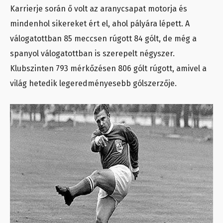
Karrierje során ő volt az aranycsapat motorja és
mindenhol sikereket ért el, ahol pályára lépett. A
válogatottban 85 meccsen rúgott 84 gólt, de még a
spanyol válogatottban is szerepelt négyszer.
Klubszinten 793 mérkőzésen 806 gólt rúgott, amivel a
világ hetedik legeredményesebb gólszerzője.