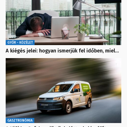
GYŐR - KÖZÉLET
A kiégés jelei: hogyan ismerjük fel időben, miel…
GASZTRONÓMIA