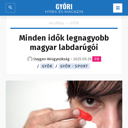
Kezdőlap
GYŐR
Minden idők legnagyobb
magyar labdarúgói
Oxygen Hirügynökség
-
2025.09.29.
PR
GYŐR
GYŐR - SPORT