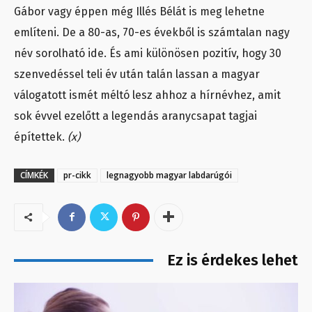
Gábor vagy éppen még Illés Bélát is meg lehetne
említeni. De a 80-as, 70-es évekből is számtalan nagy
név sorolható ide. És ami különösen pozitív, hogy 30
szenvedéssel teli év után talán lassan a magyar
válogatott ismét méltó lesz ahhoz a hírnévhez, amit
sok évvel ezelőtt a legendás aranycsapat tagjai
építettek.
(x)
CÍMKÉK
pr-cikk
legnagyobb magyar labdarúgói
Ez is érdekes lehet