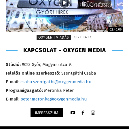
02:40:06
2021.04.17.
OXYGEN TV ADÁS
KAPCSOLAT - OXYGEN MEDIA
Stúdió:
9023 Győr, Magyar utca 9.
Felelős online szerkesztő:
Szentgáthi Csaba
E-mail:
csaba.szentgathi@oxygenmedia.hu
Programigazgató:
Meronka Péter
E-mail:
peter.meronka@oxygenmedia.hu
IMPRESSZUM