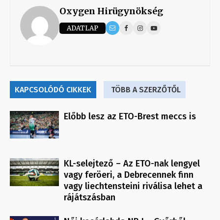
Oxygen Hirügynökség
ADATLAP
KAPCSOLÓDÓ CIKKEK
TÖBB A SZERZŐTŐL
Előbb lesz az ETO-Brest meccs is
KL-selejtező – Az ETO-nak lengyel
vagy feröeri, a Debrecennek finn
vagy liechtensteini riválisa lehet a
rájátszásban