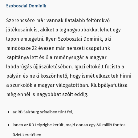
Szoboszlai Dominik
Szerencsére már vannak fiatalabb feltörekvő
játékosaink is, akiket a legnagyobbakkal lehet egy
lapon emlegetni. Ilyen Szoboszlai Dominik, aki
mindössze 22 évesen már nemzeti csapatunk
kapitánya lett és ő a reménysugár a magyar
labdarúgás újjászületésében. Igazi eltökélt focista a
pályán és neki köszönhető, hogy ismét elkezdtek hinni
a szurkolók a magyar válogatottban. Klubpályafutása
még ennél is nagyobbat szólt eddig:
az RB Salzburg színeiben tűnt fel,
innen az RB Leipzigbe került, majd onnan egy 60 millió fontos
üzlet keretében