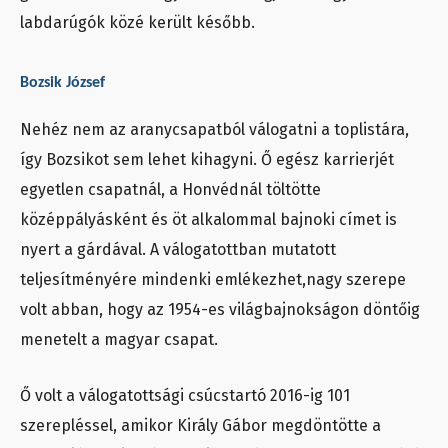
labdarúgók közé került később.
Bozsik József
Nehéz nem az aranycsapatból válogatni a toplistára,
így Bozsikot sem lehet kihagyni. Ő egész karrierjét
egyetlen csapatnál, a Honvédnál töltötte
középpályásként és öt alkalommal bajnoki címet is
nyert a gárdával. A válogatottban mutatott
teljesítményére mindenki emlékezhet,nagy szerepe
volt abban, hogy az 1954-es világbajnokságon döntőig
menetelt a magyar csapat.
Ő volt a válogatottsági csúcstartó 2016-ig 101
szerepléssel, amikor Király Gábor megdöntötte a