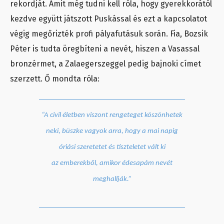
rekordját. Amit még tudni kell róla, hogy gyerekkorától
kezdve együtt játszott Puskással és ezt a kapcsolatot
végig megőrizték profi pályafutásuk során. Fia, Bozsik
Péter is tudta öregbíteni a nevét, hiszen a Vasassal
bronzérmet, a Zalaegerszeggel pedig bajnoki címet
szerzett. Ő mondta róla:
“A civil életben viszont rengeteget köszönhetek
neki, büszke vagyok arra, hogy a mai napig
óriási szeretetet és tiszteletet vált ki
az emberekből, amikor édesapám nevét
meghallják.”