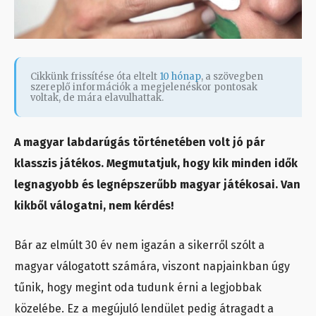
Cikkünk frissítése óta eltelt
10 hónap
, a szövegben
szereplő információk a megjelenéskor pontosak
voltak, de mára elavulhattak.
A magyar labdarúgás történetében volt jó pár
klasszis játékos. Megmutatjuk, hogy kik minden idők
legnagyobb és legnépszerűbb magyar játékosai. Van
kikből válogatni, nem kérdés!
Bár az elmúlt 30 év nem igazán a sikerről szólt a
magyar válogatott számára, viszont napjainkban úgy
tűnik, hogy megint oda tudunk érni a legjobbak
közelébe. Ez a megújuló lendület pedig átragadt a