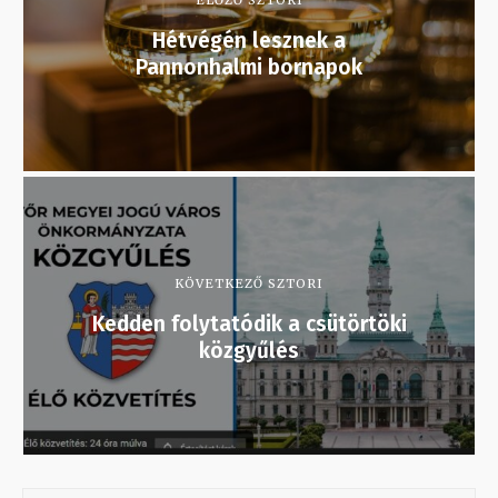
ELŐZŐ SZTORI
Hétvégén lesznek a
Pannonhalmi bornapok
KÖVETKEZŐ SZTORI
Kedden folytatódik a csütörtöki
közgyűlés