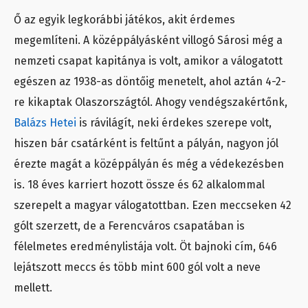
Ő az egyik legkorábbi játékos, akit érdemes
megemlíteni. A középpályásként villogó Sárosi még a
nemzeti csapat kapitánya is volt, amikor a válogatott
egészen az 1938-as döntőig menetelt, ahol aztán 4-2-
re kikaptak Olaszországtól. Ahogy vendégszakértőnk,
Balázs Hetei
is rávilágít, neki érdekes szerepe volt,
hiszen bár csatárként is feltűnt a pályán, nagyon jól
érezte magát a középpályán és még a védekezésben
is. 18 éves karriert hozott össze és 62 alkalommal
szerepelt a magyar válogatottban. Ezen meccseken 42
gólt szerzett, de a Ferencváros csapatában is
félelmetes eredménylistája volt. Öt bajnoki cím, 646
lejátszott meccs és több mint 600 gól volt a neve
mellett.