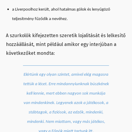
a Liverpoolhoz került, ahol hatalmas gólok és lenyűgöző
teljesítmény fűződik a nevéhez.
A szurkolók kifejezetten szeretik lojalitását és lelkesítő
hozzáállását, mint például amikor egy interjúban a
következőket mondta:
Elértünk egy olyan szintet, amivel elég magasra
tettük a lécet. Erre mindannyiunknak büszkének
kell lennie, mert ebben nagyon sok munkája
van mindenkinek. Legyenek azok a játékosok, a
stábtagok, a fiziósok, az edzők, mindenki,
mindenki. Nem miattam, vagy más játékos,
vagy a Főnök miatt tartunk itt.