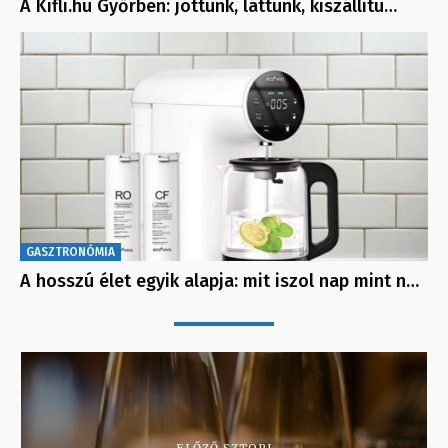
A Kifli.hu Győrben: jöttünk, láttunk, kiszállítu…
GASZTRONÓMIA
A hosszú élet egyik alapja: mit iszol nap mint n…