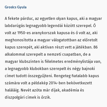
Grosics Gyula
A fekete párduc, az egyetlen olyan kapus, aki a magyar
labdarúgás legnagyobb legendái között szerepel. Ő
volt az 1950-es aranykorszak kapusa és ő volt az, aki
meghonosította a magyar válogatottban az előretolt
kapus szerepét, aki aktívan részt vett a játékban. 86
alkalommal szerepelt a nemzeti csapatban, de a
magyar klubszinten is félelmetes eredménylistája van,
a legnagyobb klubokban szerepelt és négy bajnoki
címet tudott összegyűjteni. Rengeteg fiatalabb kapus
számára volt a példakép 2014-ben bekövetkezett
haláláig. Nevét azóta már díjak, akadémia és
díszpolgári címek is őrzik.