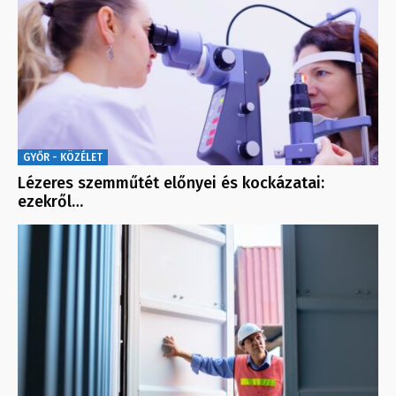
GYŐR - KÖZÉLET
Lézeres szemműtét előnyei és kockázatai:
ezekről…