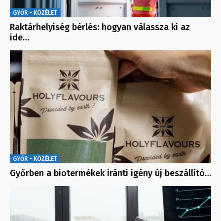
GYŐR - KÖZÉLET
Raktárhelyiség bérlés: hogyan válassza ki az
ide…
GYŐR - KÖZÉLET
Győrben a biotermékek iránti igény új beszállító…