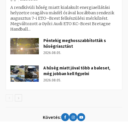
A rendkívüli hőség miatt kialakult energiaellátási
helyzetre reagálva másfél órával korábban rendezik
augusztus 7-i ETO–Brest felkészülési mérkőzést.
Megváltozott a Győri Audi ETO KC–Brest Bretagne
Handball...
Péntekig meghosszabbították s
hőségriasztást
2026.08.05.
A hőség miatt jóval több a baleset,
még jobban kell figyelni
2026.08.05.
Követés: