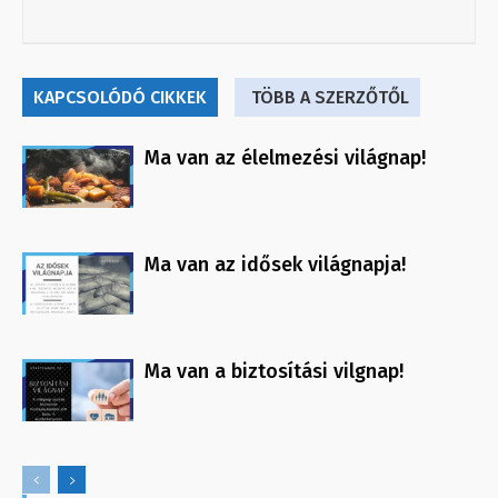
KAPCSOLÓDÓ CIKKEK
TÖBB A SZERZŐTŐL
Ma van az élelmezési világnap!
Ma van az idősek világnapja!
Ma van a biztosítási vilgnap!