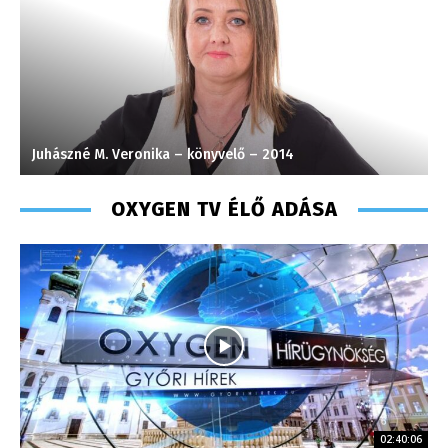
Juhászné M. Veronika – könyvelő – 2014
T
OXYGEN TV ÉLŐ ADÁSA
02:40:06