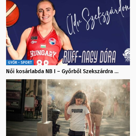
GYŐR - SPORT
Női kosárlabda NB I – Győrből Szekszárdra …