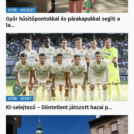
GYŐR - KÖZÉLET
Győr hűsítőpontokkal és párakapukkal segíti a
la…
GYŐR - SPORT
Kl-selejtező – Döntetlent játszott hazai p…