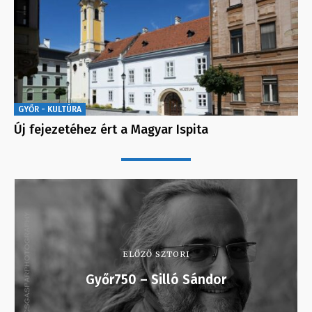
GYŐR - KULTÚRA
Új fejezetéhez ért a Magyar Ispita
ELŐZŐ SZTORI
Győr750 – Silló Sándor