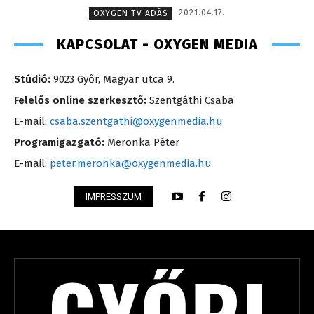
2021.04.17.
OXYGEN TV ADÁS
KAPCSOLAT - OXYGEN MEDIA
Stúdió:
9023 Győr, Magyar utca 9.
Felelős online szerkesztő:
Szentgáthi Csaba
E-mail:
csaba.szentgathi@oxygenmedia.hu
Programigazgató:
Meronka Péter
E-mail:
peter.meronka@oxygenmedia.hu
IMPRESSZUM