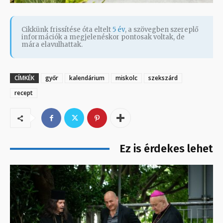
Cikkünk frissítése óta eltelt
5 év
, a szövegben szereplő
információk a megjelenéskor pontosak voltak, de
mára elavulhattak.
CÍMKÉK
győr
kalendárium
miskolc
szekszárd
recept
Ez is érdekes lehet