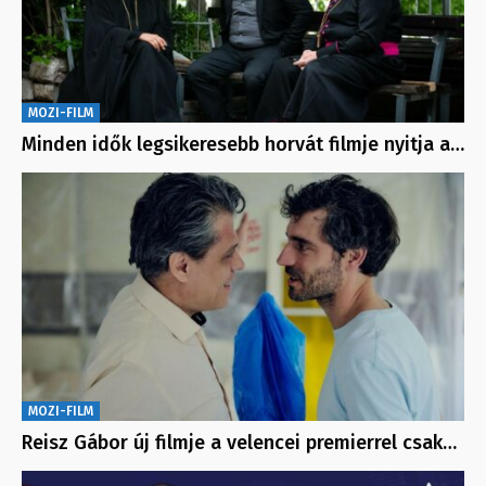
MOZI-FILM
Minden idők legsikeresebb horvát filmje nyitja a…
MOZI-FILM
Reisz Gábor új filmje a velencei premierrel csak…