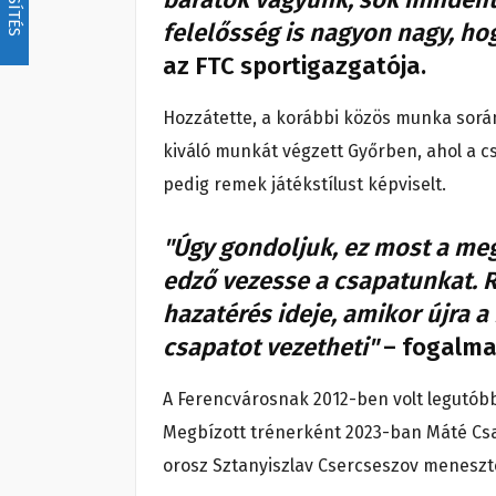
felelősség is nagyon nagy, hog
az FTC sportigazgatója.
Hozzátette, a korábbi közös munka sorá
kiváló munkát végzett Győrben, ahol a cs
pedig remek játékstílust képviselt.
"Úgy gondoljuk, ez most a meg
edző vezesse a csapatunkat. R
hazatérés ideje, amikor újra a
csapatot vezetheti"
– fogalma
A Ferencvárosnak 2012-ben volt legutób
Megbízott trénerként 2023-ban Máté Csab
orosz Sztanyiszlav Csercseszov meneszt