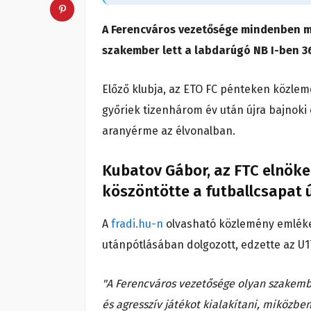
A Ferencváros vezetősége mindenben me
szakember lett a labdarúgó NB I-ben 3
Előző klubja, az ETO FC pénteken közlem
győriek tizenhárom év után újra bajnoki
aranyérme az élvonalban.
Kubatov Gábor, az FTC elnöke
köszöntötte a futballcsapat ú
A
fradi.hu-n
olvasható közlemény emlékez
utánpótlásában dolgozott, edzette az U17
"A Ferencváros vezetősége olyan szakembe
és agresszív játékot kialakítani, miközben