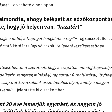
ésbe"
– olvasható a honlapon.
k elmondta, ahogy belépett az edzőközpontb
te, hogy jó helyen van,
"hazatért"
.
aga a miliő, a Népliget hangulata a régi"
– fogalmazott Borbé
firtató kérdésre úgy válaszolt:
"a lehető legsikeresebben
átékstílus, amit szeretnék, hogy a csapatom mindig képviselje
elkezik, rengeteg minőségi, tapasztalt futballistával, úgyhog
s csapatot kovácsoljunk össze belőlük, olyat, amely a magyar
 lenni"
– jelentette ki a szakember.
nt 20 éve ismerjük egymást, és nagyon jó
 átéltünk közösen, úgyhogy éppen ezért a