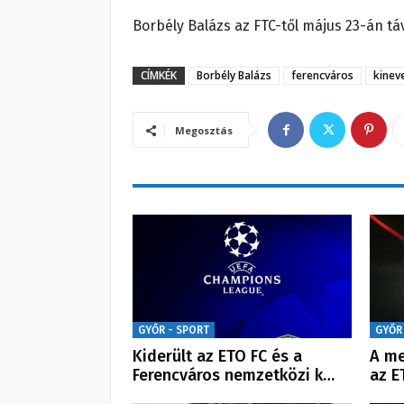
Borbély Balázs az FTC-től május 23-án tá
CÍMKÉK
Borbély Balázs
ferencváros
kinev
Megosztás
GYŐR - SPORT
GYŐR
Kiderült az ETO FC és a
A me
Ferencváros nemzetközi k…
az E