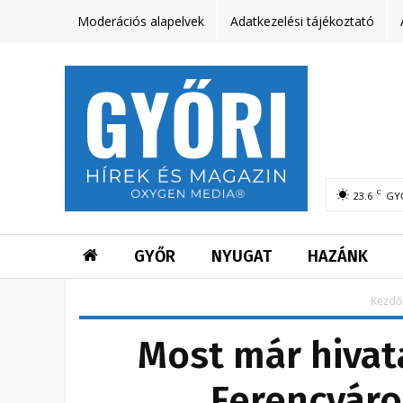
Moderációs alapelvek
Adatkezelési tájékoztató
C
23.6
GY
GYŐR
NYUGAT
HAZÁNK
Kezdő
Most már hivata
Ferencváro