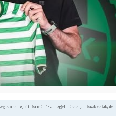
övegben szereplő információk a megjelenéskor pontosak voltak, de