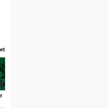
het
ly