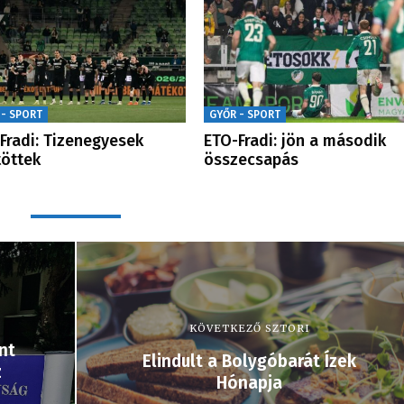
 - SPORT
GYŐR - SPORT
Fradi: Tizenegyesek
ETO-Fradi: jön a második
öttek
összecsapás
KÖVETKEZŐ SZTORI
nt
Elindult a Bolygóbarát Ízek
z
Hónapja