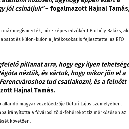
y jól csináljuk"
– fogalmazott Hajnal Tamás
n már megismerték, mire képes edzőként Borbély Balázs, ak
apatot és külön-külön a játékosokat is fejlesztette, az ETO
felelő pillanat arra, hogy egy ilyen tehetség
égóta néztük, és vártuk, hogy mikor jön el a
 Ferencvároshoz tud csatlakozni, és a felnőtt
zott Hajnal Tamás.
b állandó magyar vezetőedzője Détári Lajos személyében.
a irányította a fővárosi zöld-fehéreket tíz mérkőzésen az
ését követően.