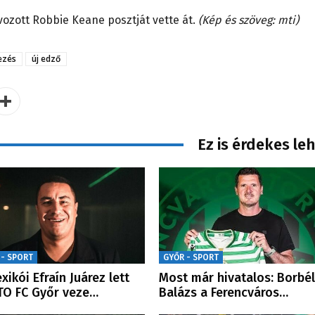
vozott Robbie Keane posztját vette át.
(Kép és szöveg: mti)
ezés
új edző
Ez is érdekes le
 - SPORT
GYŐR - SPORT
xikói Efraín Juárez lett
Most már hivatalos: Borbé
TO FC Győr veze…
Balázs a Ferencváros…