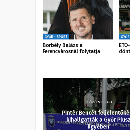
GYŐR - SPORT
GYŐR
Borbély Balázs a
ETO-
Ferencvárosnál folytatja
dönt
ELŐZŐ SZTORI
Pintér Bencét feljelentőké
kihallgatták a Győr Plus
ügyében