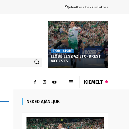
Jelentkezz be / Csatlakozz
GYŐR - SPORT
ELŐBB LESZ AZ ETO-BREST
MECCS IS
KIEMELT
NEKED AJÁNLJUK