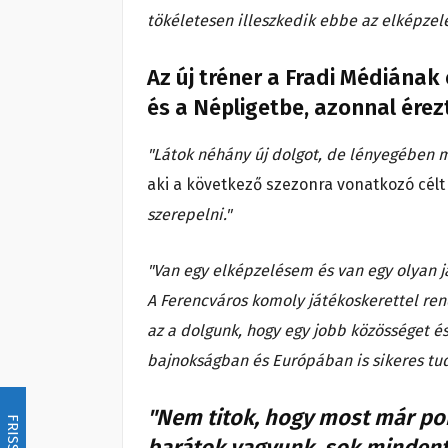
tökéletesen illeszkedik ebbe az elképzel
Az új tréner a Fradi Médiána
és a Népligetbe, azonnal érez
"Látok néhány új dolgot, de lényegében m
aki a következő szezonra vonatkozó célt 
szerepelni."
"Van egy elképzelésem és van egy olyan j
A Ferencváros komoly játékoskerettel rend
az a dolgunk, hogy egy jobb közösséget é
bajnokságban és Európában is sikeres tud
"Nem titok, hogy most már po
FRISSÍTÉS
barátok vagyunk, sok mindent