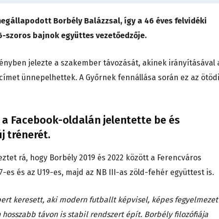
gállapodott Borbély Balázzsal, így a 46 éves felvidéki
6-szoros bajnok együttes vezetőedzője.
ényben jelezte a szakember távozását, akinek irányításával 
 címet ünnepelhettek. A Győrnek fennállása során ez az ötöd
 a Facebook-oldalán jelentette be és
j trénerét.
tet rá, hogy Borbély 2019 és 2022 között a Ferencváros
-es és az U19-es, majd az NB III-as zöld-fehér együttest is.
rt keresett, aki modern futballt képvisel, képes fegyelmezet
 hosszabb távon is stabil rendszert épít. Borbély filozófiája