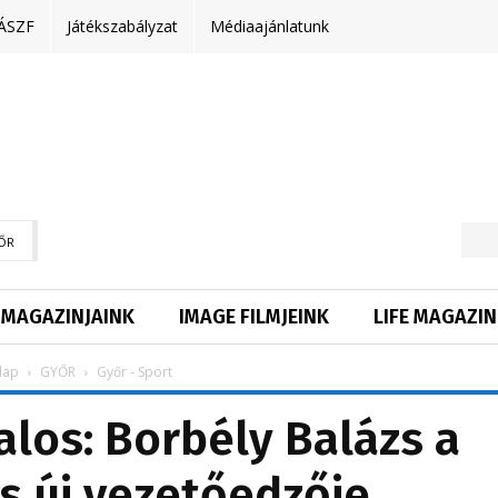
ÁSZF
Játékszabályzat
Médiaajánlatunk
ŐR
MAGAZINJAINK
IMAGE FILMJEINK
LIFE MAGAZIN
lap
GYŐR
Győr - Sport
los: Borbély Balázs a
s új vezetőedzője