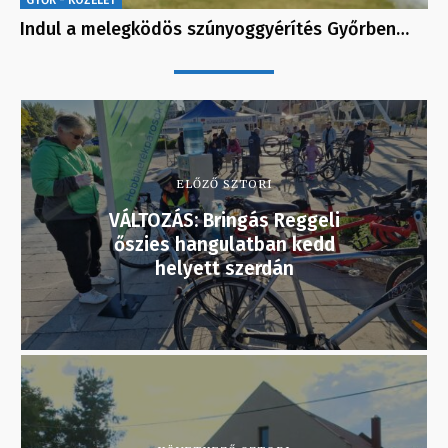
GYŐR - KÖZÉLET
Indul a melegködös szúnyoggyérítés Győrben…
ELŐZŐ SZTORI
VÁLTOZÁS: Bringás Reggeli
őszies hangulatban kedd
helyett szerdán