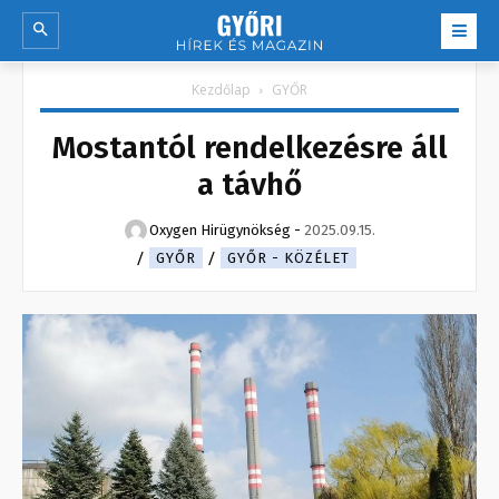
Kezdőlap
GYŐR
Mostantól rendelkezésre áll
a távhő
Oxygen Hirügynökség
-
2025.09.15.
GYŐR
GYŐR - KÖZÉLET