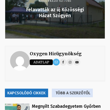
KÖVETKEZŐ SZTORI
Felavatták az új Közösségi
Házat Szőgyén
Oxygen Hirügynökség
ADATLAP
KAPCSOLÓDÓ CIKKEK
TÖBB A SZERZŐTŐL
Megnyílt Szabadegyetem Győrben