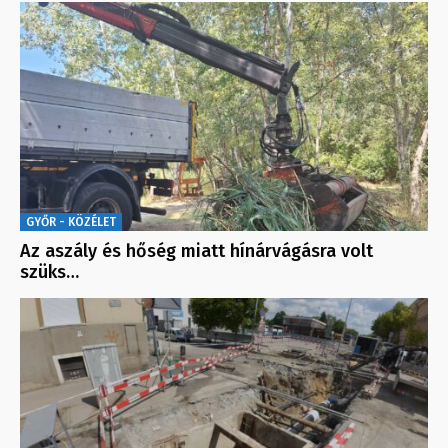
GYŐR - KÖZÉLET
Az aszály és hőség miatt hínárvágásra volt
szüks…