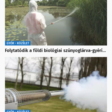
GYŐR - KÖZÉLET
Folytatódik a földi biológiai szúnyoglárva-gyérí…