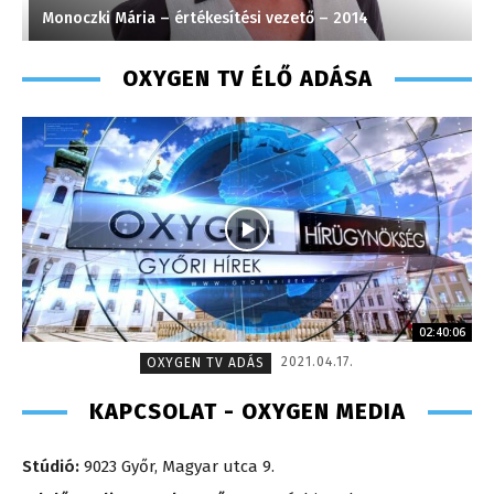
Monoczki Mária – értékesítési vezető – 2014
H
OXYGEN TV ÉLŐ ADÁSA
02:40:06
2021.04.17.
OXYGEN TV ADÁS
KAPCSOLAT - OXYGEN MEDIA
Stúdió:
9023 Győr, Magyar utca 9.