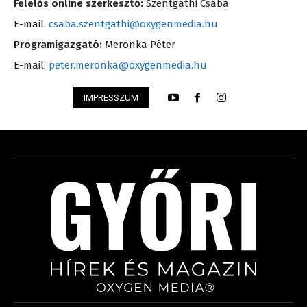
Felelős online szerkesztő:
Szentgáthi Csaba
E-mail:
csaba.szentgathi@oxygenmedia.hu
Programigazgató:
Meronka Péter
E-mail:
peter.meronka@oxygenmedia.hu
IMPRESSZUM