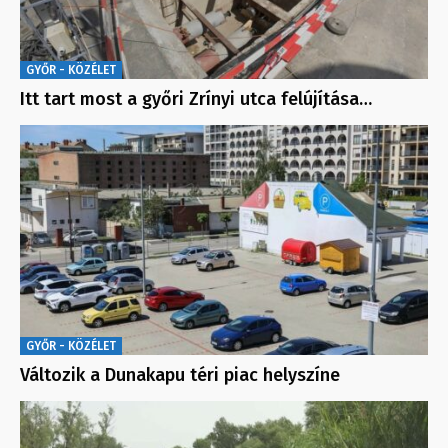
GYŐR - KÖZÉLET
Itt tart most a győri Zrínyi utca felújítása…
GYŐR - KÖZÉLET
Változik a Dunakapu téri piac helyszíne