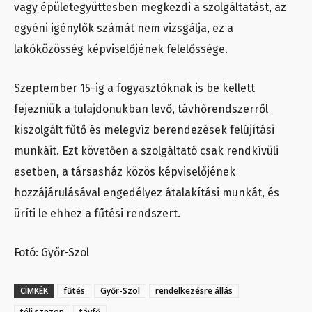
vagy épületegyüttesben megkezdi a szolgáltatást, az
egyéni igénylők számát nem vizsgálja, ez a
lakóközösség képviselőjének felelőssége.
Szeptember 15-ig a fogyasztóknak is be kellett
fejezniük a tulajdonukban levő, távhőrendszerről
kiszolgált fűtő és melegvíz berendezések felújítási
munkáit. Ezt követően a szolgáltató csak rendkívüli
esetben, a társasház közös képviselőjének
hozzájárulásával engedélyez átalakítási munkát, és
üríti le ehhez a fűtési rendszert.
Fotó: Győr-Szol
CÍMKÉK
fűtés
Győr-Szol
rendelkezésre állás
téli szezon
távfő