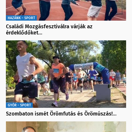
HAZÁNK - SPORT
Családi Mozgásfesztiválra várják az
érdeklődőket…
GYŐR - SPORT
Szombaton ismét Örömfutás és Örömúszás!…