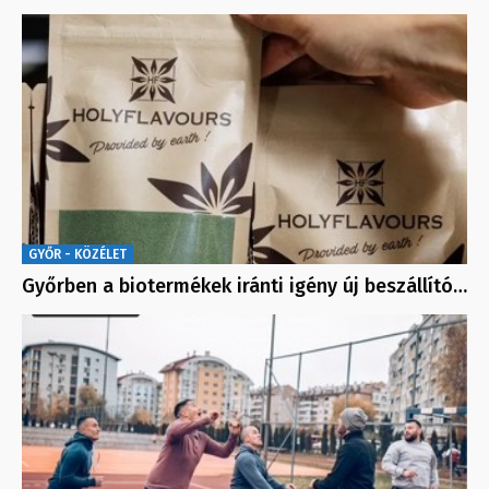
GYŐR - KÖZÉLET
Győrben a biotermékek iránti igény új beszállító…