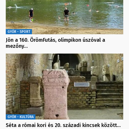
GYŐR - SPORT
Jön a 160. ÖrömFutás, olimpikon úszóval a
mezőny…
GYŐR - KULTÚRA
Séta a római kori és 20. századi kincsek között…