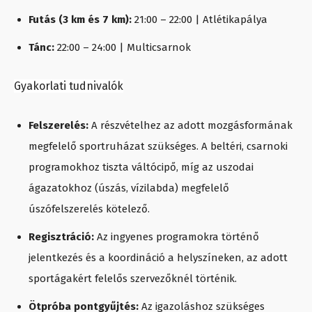
Futás (3 km és 7 km):
21:00 – 22:00 | Atlétikapálya
Tánc:
22:00 – 24:00 | Multicsarnok
Gyakorlati tudnivalók
Felszerelés:
A részvételhez az adott mozgásformának
megfelelő sportruházat szükséges. A beltéri, csarnoki
programokhoz tiszta váltócipő, míg az uszodai
ágazatokhoz (úszás, vízilabda) megfelelő
úszófelszerelés kötelező.
Regisztráció:
Az ingyenes programokra történő
jelentkezés és a koordináció a helyszíneken, az adott
sportágakért felelős szervezőknél történik.
Ötpróba pontgyűjtés:
Az igazoláshoz szükséges