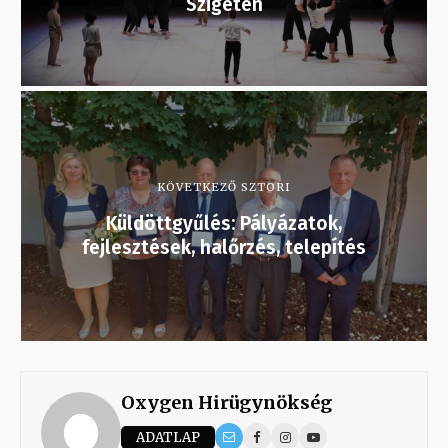
Szigeten
KÖVETKEZŐ SZTORI
Küldöttgyűlés: Pályázatok,
fejlesztések, halőrzés, telepítés
Oxygen Hirügynökség
ADATLAP