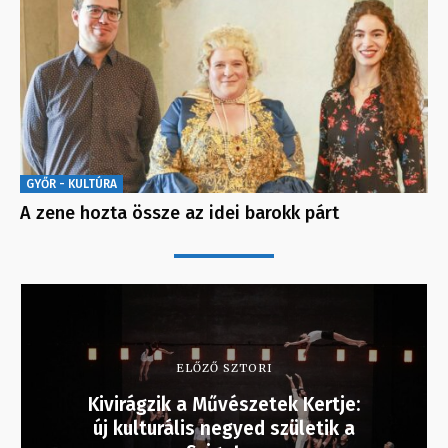
GYŐR - KULTÚRA
A zene hozta össze az idei barokk párt
ELŐZŐ SZTORI
Kivirágzik a Művészetek Kertje:
új kulturális negyed születik a