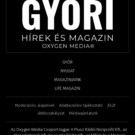
GYŐR
NYUGAT
MAGAZINJAINK
LIFE MAGAZIN
Moderációs alapelvek
Adatkezelési tájékoztató
ÁSZF
Játékszabályzat
Médiaajánlatunk
Az Oxygen Media Csoport tagjai: A Plusz Rádió Nonprofit Kft., az
Alisca Network Kft. és a Lajta Rádió Kft., az MTVA és a Magyar