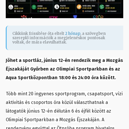
Cikkünk frissítése óta eltelt
2 hónap
, a szövegben
szereplő információk a megjelenéskor pontosak
voltak, de mára elavulhattak.
Jöhet a sportláz, június 12-én rendezik meg a Mozgás
Éjszakáját Győrben az Olimpiai Sportparkban és az
Aqua Sportközpontban 18:00 és 24:00 óra között.
Több mint 20 ingyenes sportprogram, csapatsport, vízi
aktivitás és csoportos óra közül választhatnak a
látogatók június 12-én délután 6 és éjfél között az
Olimpiai Sportparkban a Mozgás Éjszakáján. A
rendezvény egyúttal az Ötpróba program hivatalos