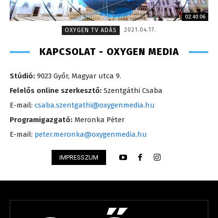
02:40:06
2021.04.17.
OXYGEN TV ADÁS
KAPCSOLAT - OXYGEN MEDIA
Stúdió:
9023 Győr, Magyar utca 9.
Felelős online szerkesztő:
Szentgáthi Csaba
E-mail:
csaba.szentgathi@oxygenmedia.hu
Programigazgató:
Meronka Péter
E-mail:
peter.meronka@oxygenmedia.hu
IMPRESSZUM