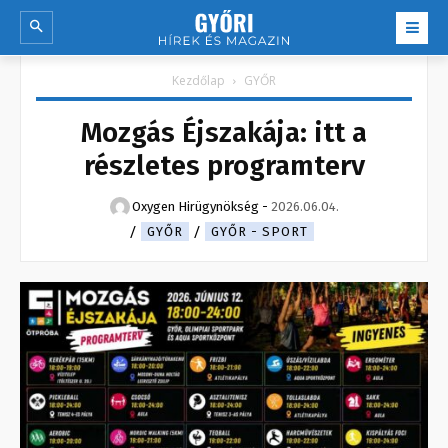
Kezdőlap
GYŐR
Mozgás Éjszakája: itt a
részletes programterv
Oxygen Hirügynökség
-
2026.06.04.
GYŐR
GYŐR - SPORT