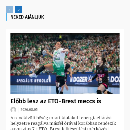
NEKED AJÁNLJUK
Előbb lesz az ETO-Brest meccs is
2026.08.05.
A rendkívüli hőség miatt kialakult energiaellátási
helyzetre reagálva másfél órával korábban rendezik
augusztus 7-i ETO–Brest felkészülési mérkőzést.