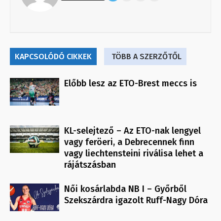
KAPCSOLÓDÓ CIKKEK
TÖBB A SZERZŐTŐL
Előbb lesz az ETO-Brest meccs is
KL-selejtező – Az ETO-nak lengyel
vagy feröeri, a Debrecennek finn
vagy liechtensteini riválisa lehet a
rájátszásban
Női kosárlabda NB I – Győrből
Szekszárdra igazolt Ruff-Nagy Dóra