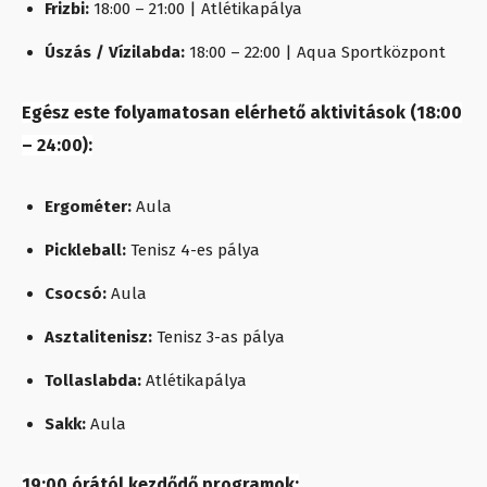
Frizbi:
18:00 – 21:00 | Atlétikapálya
Úszás / Vízilabda:
18:00 – 22:00 | Aqua Sportközpont
Egész este folyamatosan elérhető aktivitások (18:00
– 24:00):
Ergométer:
Aula
Pickleball:
Tenisz 4-es pálya
Csocsó:
Aula
Asztalitenisz:
Tenisz 3-as pálya
Tollaslabda:
Atlétikapálya
Sakk:
Aula
19:00 órától kezdődő programok: