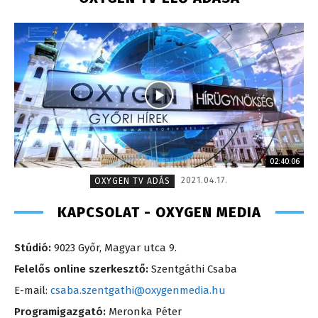
02:40:06
2021.04.17.
OXYGEN TV ADÁS
KAPCSOLAT - OXYGEN MEDIA
Stúdió:
9023 Győr, Magyar utca 9.
Felelős online szerkesztő:
Szentgáthi Csaba
E-mail:
csaba.szentgathi@oxygenmedia.hu
Programigazgató:
Meronka Péter