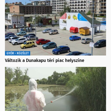
GYŐR - KÖZÉLET
Változik a Dunakapu téri piac helyszíne