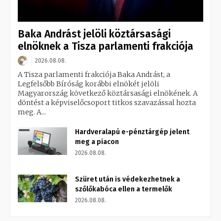
Baka Andrást jelöli köztársasági
elnöknek a Tisza parlamenti frakciója
2026.08.08.
A Tisza parlamenti frakciója Baka Andrást, a
Legfelsőbb Bíróság korábbi elnökét jelöli
Magyarország következő köztársasági elnökének. A
döntést a képviselőcsoport titkos szavazással hozta
meg. A...
Hardveralapú e-pénztárgép jelent
meg a piacon
2026.08.08.
Szüret után is védekezhetnek a
szőlőkabóca ellen a termelők
2026.08.08.