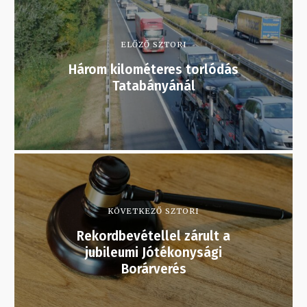
ELŐZŐ SZTORI
Három kilométeres torlódás
Tatabányánál
KÖVETKEZŐ SZTORI
Rekordbevétellel zárult a
jubileumi Jótékonysági
Borárverés