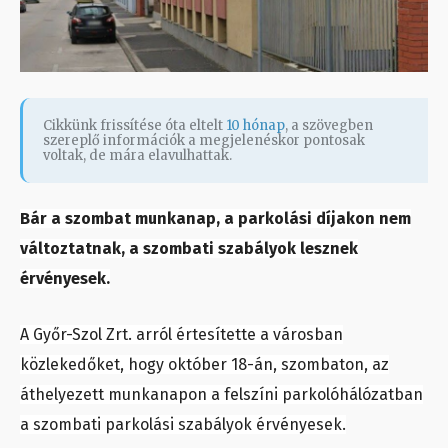
Cikkünk frissítése óta eltelt
10 hónap
, a szövegben
szereplő információk a megjelenéskor pontosak
voltak, de mára elavulhattak.
Bár a szombat munkanap, a parkolási díjakon nem
változtatnak, a szombati szabályok lesznek
érvényesek.
A Győr-Szol Zrt. arról értesítette a városban
közlekedőket, hogy október 18-án, szombaton, az
áthelyezett munkanapon a felszíni parkolóhálózatban
a szombati parkolási szabályok érvényesek.