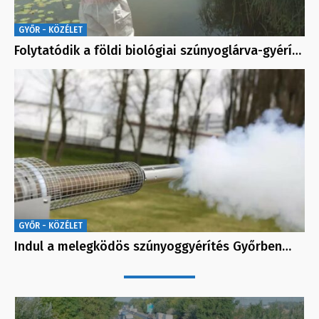
GYŐR - KÖZÉLET
Folytatódik a földi biológiai szúnyoglárva-gyérí…
GYŐR - KÖZÉLET
Indul a melegködös szúnyoggyérítés Győrben…