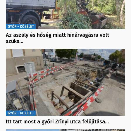
GYŐR - KÖZÉLET
Az aszály és hőség miatt hínárvágásra volt
szüks…
GYŐR - KÖZÉLET
Itt tart most a győri Zrínyi utca felújítása…