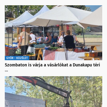
GYŐR - KÖZÉLET
Szombaton is várja a vásárlókat a Dunakapu téri
…