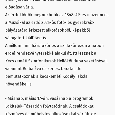
előadása várja.
Az érdeklődők megnézhetik az 1848-49-es múzeum és
a Muzsikál az erdő 2025-ös fotó- és gyerekrajz-
pályázatára érkezett alkotásokból, képekből
válogatott kiállítást is.
A millenniumi hársfakör és a szilfakör ezen a napon
erdei rendezvényterekké alakul át. Itt lesznek a
Kecskeméti Szimfonikusok Hollókői Huba vezetésével,
valamint Bolba Éva és zenészbarátai, de
bemutatkoznak a kecskeméti Kodály Iskola
növendékei is.
•
Másnap, május 17-én, vasárnap a programok
Lakitelek-Tőserdőn folytatódnak.
A családokat
kézműves és műhelyfoglalkozásokkal várják, de