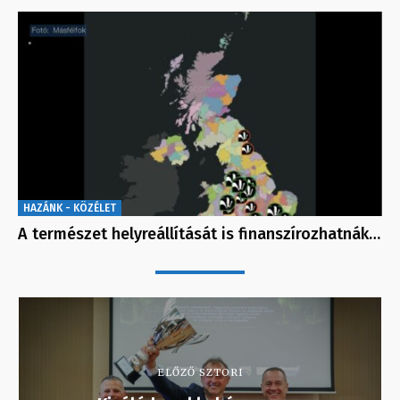
HAZÁNK - KÖZÉLET
A természet helyreállítását is finanszírozhatnák…
ELŐZŐ SZTORI