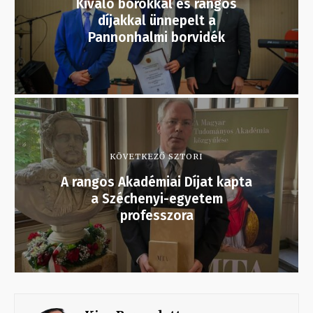
Kiváló borokkal és rangos
díjakkal ünnepelt a
Pannonhalmi borvidék
KÖVETKEZŐ SZTORI
A rangos Akadémiai Díjat kapta
a Széchenyi-egyetem
professzora