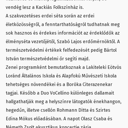
vendég lesz a Kackiás Folkszínház is.
A szakvezetéses erdei séta során az erdei
életközösségről, a fenntarthatóságról tudhatnak meg
sok hasznos és érdekes információt az érdeklődők az
élményséta vezetőjétől, Szabó Lajos erdőmérnöktől. A
természetvédelmi értékek felfedezését pedig Bártol
István természetvédelmi őr segíti majd.
Zenei programként bemutatkoznak a Lakiteleki Eötvös
Loránd Általános Iskola és Alapfokú Művészeti Iskola
tehetséges növendékei és a Boróka Citerazenekar
tagjai. Később a Duo VoCellino különleges dallamait
hallgathatják meg a helyszínre látogatók énekhangon,
hegedűn, illetve csellón Rohmann Ditta és Szirtes
Edina Mókus előadásában. A napot Olasz Csaba és
Németh Zsolt akusztikus koncertje zárja.