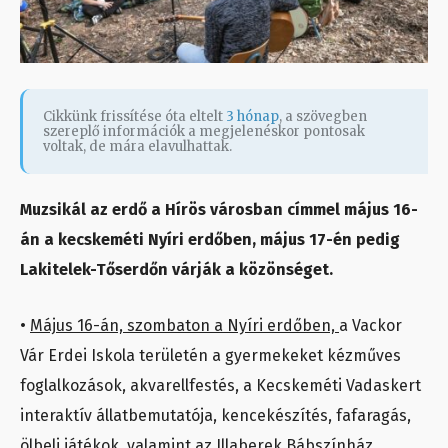
Cikkünk frissítése óta eltelt
3 hónap
, a szövegben
szereplő információk a megjelenéskor pontosak
voltak, de mára elavulhattak.
Muzsikál az erdő a Hírös városban címmel május 16-
án a kecskeméti Nyíri erdőben, május 17-én pedig
Lakitelek-Tőserdőn várják a közönséget.
•
Május 16-án, szombaton a Nyíri erdőben,
a Vackor
Vár Erdei Iskola területén a gyermekeket kézműves
foglalkozások, akvarellfestés, a Kecskeméti Vadaskert
interaktív állatbemutatója, kencekészítés, fafaragás,
ölbeli játékok, valamint az Illaberek Bábszínház