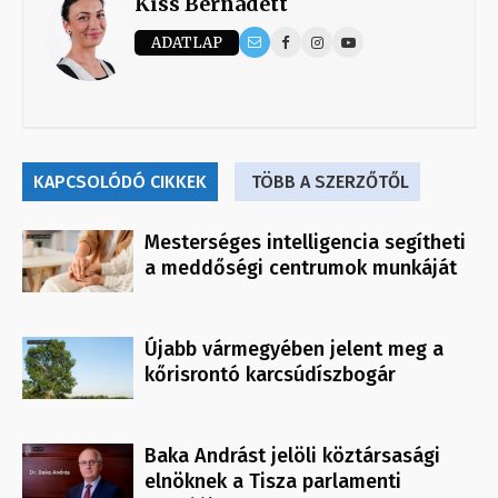
Kiss Bernadett
ADATLAP
KAPCSOLÓDÓ CIKKEK
TÖBB A SZERZŐTŐL
Mesterséges intelligencia segítheti
a meddőségi centrumok munkáját
Újabb vármegyében jelent meg a
kőrisrontó karcsúdíszbogár
Baka Andrást jelöli köztársasági
elnöknek a Tisza parlamenti