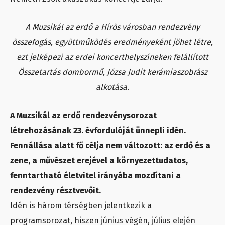
A Muzsikál az erdő a Hírös városban rendezvény
összefogás, együttműködés eredményeként jöhet létre,
ezt jelképezi az erdei koncerthelyszíneken felállított
Összetartás dombormű, Józsa Judit kerámiaszobrász
alkotása.
A Muzsikál az erdő rendezvénysorozat
létrehozásának 23. évfordulóját ünnepli idén.
Fennállása alatt fő célja nem változott: az erdő és a
zene, a művészet erejével a környezettudatos,
fenntartható életvitel irányába mozdítani a
rendezvény résztvevőit.
Idén is három térségben jelentkezik a
programsorozat, hiszen június végén, július elején