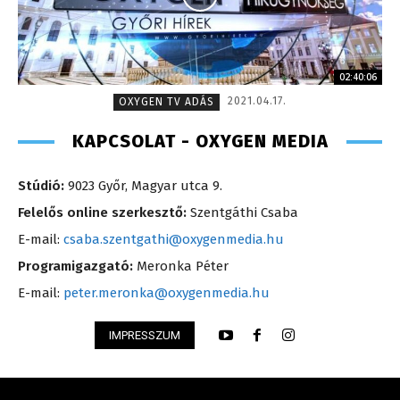
02:40:06
2021.04.17.
OXYGEN TV ADÁS
KAPCSOLAT - OXYGEN MEDIA
Stúdió:
9023 Győr, Magyar utca 9.
Felelős online szerkesztő:
Szentgáthi Csaba
E-mail:
csaba.szentgathi@oxygenmedia.hu
Programigazgató:
Meronka Péter
E-mail:
peter.meronka@oxygenmedia.hu
IMPRESSZUM