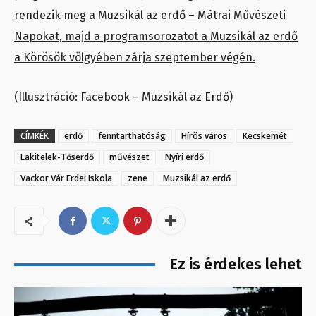
rendezik meg a Muzsikál az erdő – Mátrai Művészeti
Napokat, majd a programsorozatot a Muzsikál az erdő
a Körösök völgyében zárja szeptember végén.
(Illusztráció: Facebook – Muzsikál az Erdő)
CÍMKÉK
erdő
fenntarthatóság
Hírös város
Kecskemét
Lakitelek-Tőserdő
művészet
Nyíri erdő
Vackor Vár Erdei Iskola
zene
Muzsikál az erdő
Ez is érdekes lehet