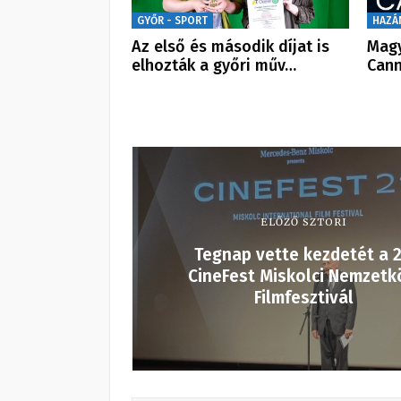
GYŐR - SPORT
HAZÁ
Az első és második díjat is
Magy
elhozták a győri műv…
Cann
ELŐZŐ SZTORI
Tegnap vette kezdetét a 2
CineFest Miskolci Nemzetk
Filmfesztivál