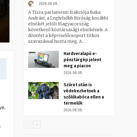
2026.08.08.
A Tisza parlamenti frakciója Baka
Andrást, a Legfelsőbb Bíróság korábbi
elnökét jelöli Magyarország
következő köztársasági elnökének. A
döntést a képviselőcsoport titkos
szavazással hozta meg. A...
Hardveralapú e-
pénztárgép jelent
meg a piacon
2026.08.08.
Szüret után is
védekezhetnek a
szőlőkabóca ellen a
termelők
ve.
2026.08.08.
a