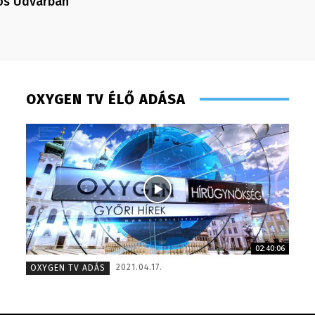
os Udvarban
OXYGEN TV ÉLŐ ADÁSA
02:40:06
Süli Gabriella – sales manager – 2013
Müller 
2021.04.17.
OXYGEN TV ADÁS