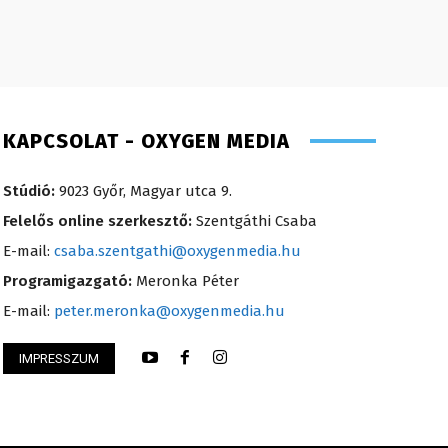
KAPCSOLAT - OXYGEN MEDIA
Stúdió:
9023 Győr, Magyar utca 9.
Felelős online szerkesztő:
Szentgáthi Csaba
E-mail:
csaba.szentgathi@oxygenmedia.hu
Programigazgató:
Meronka Péter
E-mail:
peter.meronka@oxygenmedia.hu
IMPRESSZUM
Ádám – online szerkesztő – 2016
Szabó Döníz – sale