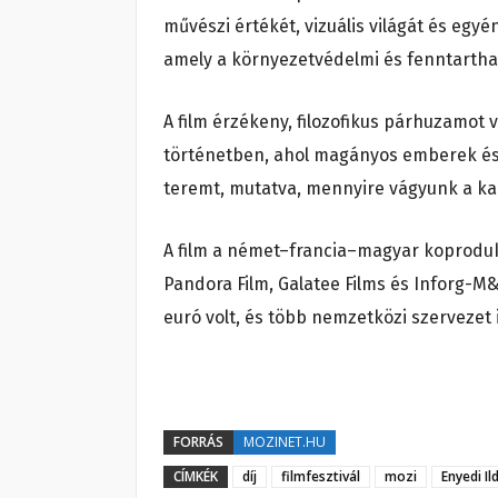
művészi értékét, vizuális világát és egyé
amely a környezetvédelmi és fenntarthat
A film érzékeny, filozofikus párhuzamot
történetben, ahol magányos emberek és
teremt, mutatva, mennyire vágyunk a ka
A film a német–francia–magyar koproduk
Pandora Film, Galatee Films és Inforg-M
euró volt, és több nemzetközi szervezet 
FORRÁS
MOZINET.HU
CÍMKÉK
díj
filmfesztivál
mozi
Enyedi Il