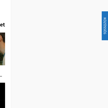
KÖZÖSSÉG
het
…