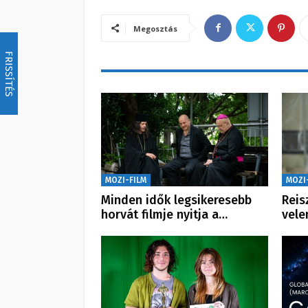
Megosztás
FRISSÍTÉS
MOZI-FILM
MOZI
Minden idők legsikeresebb
Reis
horvát filmje nyitja a…
vele