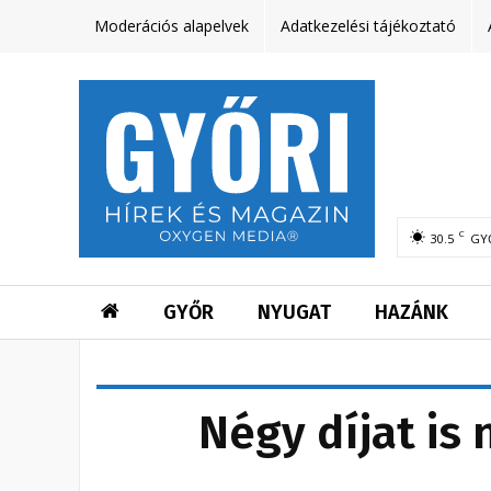
Moderációs alapelvek
Adatkezelési tájékoztató
C
30.5
GY
GYŐR
NYUGAT
HAZÁNK
Négy díjat is 