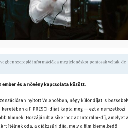
zövegben szereplő információk a megjelenéskor pontosak voltak, de
 ember és a növény kapcsolata között.
 szenzációsan nyitott Velencében, négy különdíjat is bezsebel
 keretében a FIPRESCI-díjat kapta meg — ezt a nemzetközi
obb filmnek. Hozzájárult a sikerhez az Interfilm-díj, amelyet 
rt ítélnek oda, a diákzsűri díja, mely a film kiemelkedő