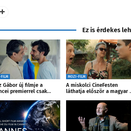
Ez is érdekes le
-FILM
MOZI-FILM
z Gábor új filmje a
A miskolci CineFesten
ncei premierrel csak…
láthatja először a magyar 