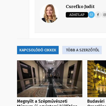
Csrefko Judit
ADATLAP
KAPCSOLÓDÓ CIKKEK
TÖBB A SZERZŐTŐL
Megnyílt a Szépművészeti
Budavári 