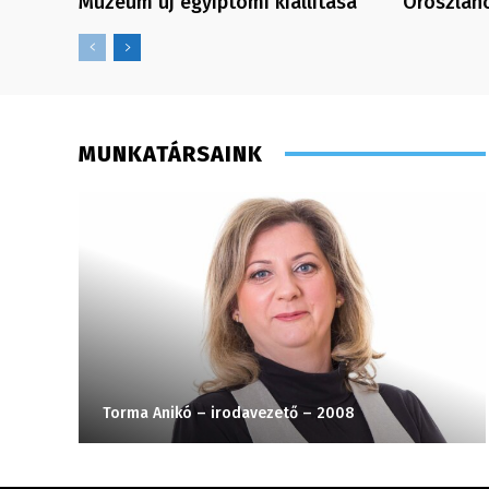
Múzeum új egyiptomi kiállítása
Oroszlán
MUNKATÁRSAINK
Torma Anikó – irodavezető – 2008