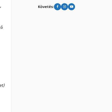
,
Követés:
ző
et)