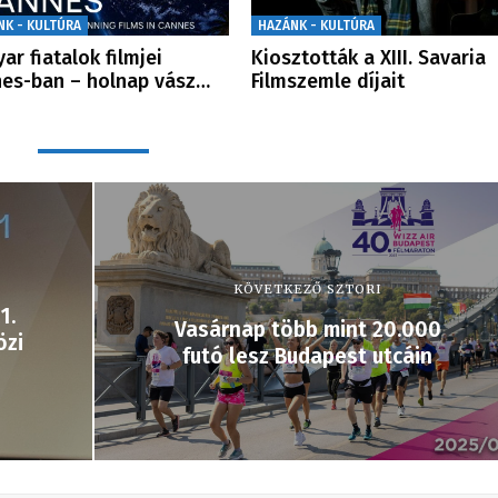
NK - KULTÚRA
HAZÁNK - KULTÚRA
ar fiatalok filmjei
Kiosztották a XIII. Savaria
es-ban – holnap vász…
Filmszemle díjait
KÖVETKEZŐ SZTORI
1.
Vasárnap több mint 20.000
özi
futó lesz Budapest utcáin