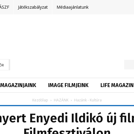
ÁSZF
Játékszabályzat
Médiaajánlatunk
ŐR
MAGAZINJAINK
IMAGE FILMJEINK
LIFE MAGAZIN
Kezdőlap
HAZÁNK
Hazánk - Kultúra
nyert Enyedi Ildikó új fi
Filmfesztiválon