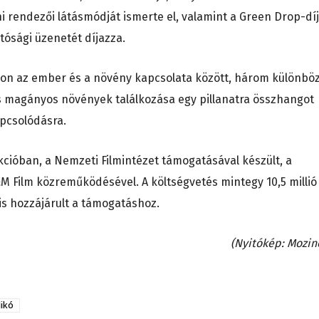
ni rendezői látásmódját ismerte el, valamint a Green Drop-díj
ósági üzenetét díjazza.
 von az ember és a növény kapcsolata között, három különbö
 magányos növények találkozása egy pillanatra összhangot
pcsolódásra.
cióban, a Nemzeti Filmintézet támogatásával készült, a
&M Film közreműködésével. A költségvetés mintegy 10,5 millió
is hozzájárult a támogatáshoz.
(Nyitókép: Mozin
dikó