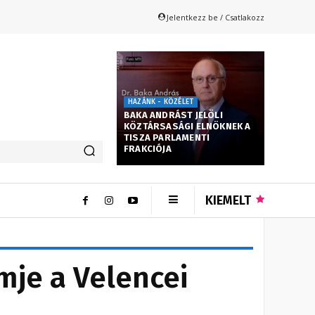
Jelentkezz be / Csatlakozz
HAZÁNK - KÖZÉLET
BAKA ANDRÁST JELÖLI
KÖZTÁRSASÁGI ELNÖKNEK A
TISZA PARLAMENTI
FRAKCIÓJA
KIEMELT
lmje a Velencei