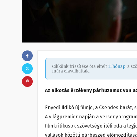
Cikkünk frissítése óta eltelt
11 hónap
, a s
mára elavulhattak.
Az alkotás érzékeny párhuzamot von az
Enyedi Ildikó új filmje, a Csendes barát,
A világpremier napján a versenyprogram
filmkritikusok szövetsége ítéli oda a legj
vallások közötti párbeszéd előmozdításáé