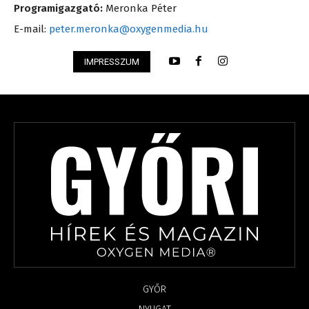
Programigazgató:
Meronka Péter
E-mail:
peter.meronka@oxygenmedia.hu
IMPRESSZUM
GYŐR