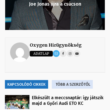
Joe Jonas újra a csúcson
Oxygen Hirügynökség
ADATLAP
KAPCSOLÓDÓ CIKKEK
TÖBB A SZERZŐTŐL
Elkészült a meccsnaptár: így játszik
majd a Győri Audi ETO KC