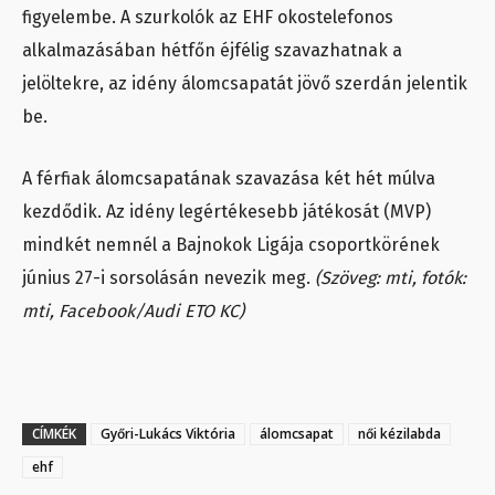
figyelembe. A szurkolók az EHF okostelefonos
alkalmazásában hétfőn éjfélig szavazhatnak a
jelöltekre, az idény álomcsapatát jövő szerdán jelentik
be.
A férfiak álomcsapatának szavazása két hét múlva
kezdődik. Az idény legértékesebb játékosát (MVP)
mindkét nemnél a Bajnokok Ligája csoportkörének
június 27-i sorsolásán nevezik meg.
(Szöveg: mti, fotók:
mti, Facebook/Audi ETO KC)
CÍMKÉK
Győri-Lukács Viktória
álomcsapat
női kézilabda
ehf