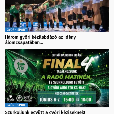
GYŐR - SPORT
Három győri kézilabdázó az idény
álomcsapatában…
GYŐR - SPORT
Szurkoljunk együtt a győri kéziseknek!