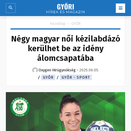
Kezdőlap
GYŐR
Négy magyar női kézilabdázó
kerülhet be az idény
álomcsapatába
Oxygen Hirügynökség
-
2025.06.05.
GYŐR
GYŐR - SPORT