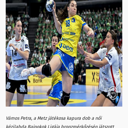
Vámos Petra, a Metz játékosa kapura dob a női
kézilabda Bajnokok Ligája bronzmérkőzésén játszott