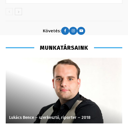
Követés:
MUNKATÁRSAINK
Lukács Bence – szerkesztő, riporter – 2018
T