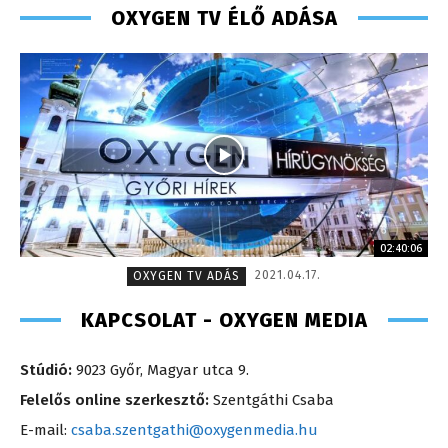
OXYGEN TV ÉLŐ ADÁSA
02:40:06
2021.04.17.
OXYGEN TV ADÁS
KAPCSOLAT - OXYGEN MEDIA
Stúdió:
9023 Győr, Magyar utca 9.
Felelős online szerkesztő:
Szentgáthi Csaba
E-mail:
csaba.szentgathi@oxygenmedia.hu