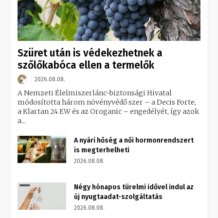
Szüret után is védekezhetnek a
szőlőkabóca ellen a termelők
2026.08.08.
A Nemzeti Élelmiszerlánc-biztonsági Hivatal
módosította három növényvédő szer – a Decis Forte,
a Klartan 24 EW és az Oroganic – engedélyét, így azok
a...
A nyári hőség a női hormonrendszert
is megterhelheti
2026.08.08.
Négy hónapos türelmi idővel indul az
új nyugtaadat-szolgáltatás
2026.08.08.