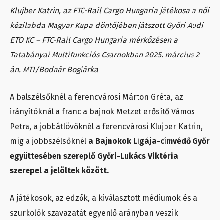
Klujber Katrin, az FTC-Rail Cargo Hungaria játékosa a női
kézilabda Magyar Kupa döntőjében játszott Győri Audi
ETO KC – FTC-Rail Cargo Hungaria mérkőzésen a
Tatabányai Multifunkciós Csarnokban 2025. március 2-
án. MTI/Bodnár Boglárka
A balszélsőknél a ferencvárosi Márton Gréta, az
irányítóknál a francia bajnok Metzet erősítő Vámos
Petra, a jobbátlövőknél a ferencvárosi Klujber Katrin,
míg a jobbszélsőknél
a Bajnokok Ligája-címvédő Győr
együttesében szereplő Győri-Lukács Viktória
szerepel a jelöltek között.
A játékosok, az edzők, a kiválasztott médiumok és a
szurkolók szavazatát egyenlő arányban veszik