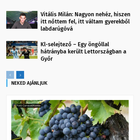
Vitális Milán: Nagyon nehéz, hiszen
itt nőttem fel, itt váltam gyerekből
labdarúgóvá
Kl-selejtező – Egy öngóllal
hátrányba került Lettországban a
Győr
NEKED AJÁNLJUK