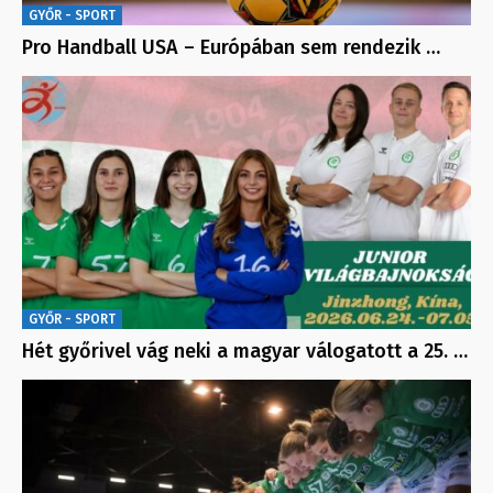
GYŐR - SPORT
Pro Handball USA – Európában sem rendezik …
GYŐR - SPORT
Hét győrivel vág neki a magyar válogatott a 25. …