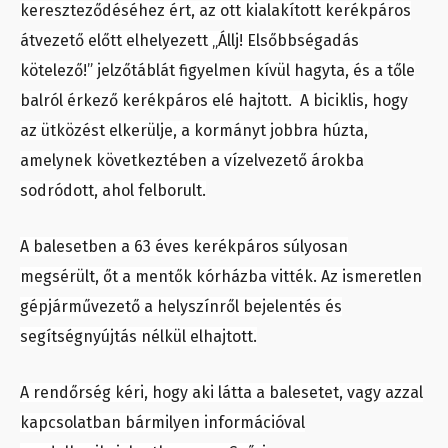
kereszteződéséhez ért, az ott kialakított kerékpáros
átvezető előtt elhelyezett „Állj! Elsőbbségadás
kötelező!” jelzőtáblát figyelmen kívül hagyta, és a tőle
balról érkező kerékpáros elé hajtott. A biciklis, hogy
az ütközést elkerülje, a kormányt jobbra húzta,
amelynek következtében a vízelvezető árokba
sodródott, ahol felborult.
A balesetben a 63 éves kerékpáros súlyosan
megsérült, őt a mentők kórházba vitték. Az ismeretlen
gépjárművezető a helyszínről bejelentés és
segítségnyújtás nélkül elhajtott.
A rendőrség kéri, hogy aki látta a balesetet, vagy azzal
kapcsolatban bármilyen információval