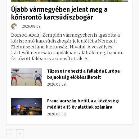
Újabb vármegyében jelent meg a
kőrisrontó karcsúdíszbogár
2026.08.09.
Borsod-Abaúj-Zemplén vármegyében is igazolta a
kőrisrontó karcsúdíszbogár jelenlétét a Nemzeti
Élelmiszerlánc-biztonsági Hivatal. A veszélyes
kártevőt nemcsak csapdákban találták meg, hanem
fertőzött fákban is azonosították. A...
Tűzeset nehezíti a fallabda Európa-
bajnokság előkészületeit
2026.08.09.
Franciaország betiltja a közösségi
médiát a 15 év alattiak számára
2026.08.08.