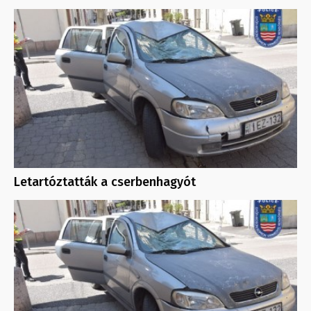
Letartóztatták a cserbenhagyót