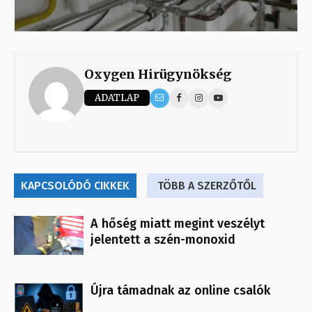
Oxygen Hirügynökség
ADATLAP
KAPCSOLÓDÓ CIKKEK
TÖBB A SZERZŐTŐL
A hőség miatt megint veszélyt
jelentett a szén-monoxid
Újra támadnak az online csalók