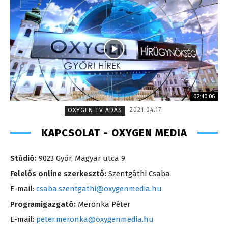
02:40:06
2021.04.17.
OXYGEN TV ADÁS
KAPCSOLAT - OXYGEN MEDIA
Stúdió:
9023 Győr, Magyar utca 9.
Felelős online szerkesztő:
Szentgáthi Csaba
E-mail:
csaba.szentgathi@oxygenmedia.hu
Programigazgató:
Meronka Péter
E-mail:
peter.meronka@oxygenmedia.hu