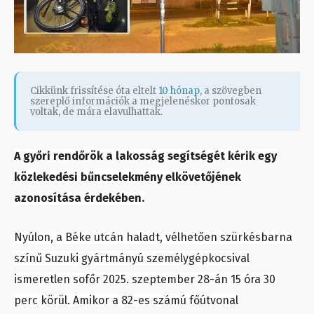
Cikkünk frissítése óta eltelt
10 hónap
, a szövegben
szereplő információk a megjelenéskor pontosak
voltak, de mára elavulhattak.
A győri rendőrök a lakosság segítségét kérik egy
közlekedési bűncselekmény elkövetőjének
azonosítása érdekében.
Nyúlon, a Béke utcán haladt, vélhetően szürkésbarna
színű Suzuki gyártmányú személygépkocsival
ismeretlen sofőr 2025. szeptember 28-án 15 óra 30
perc körül. Amikor a 82-es számú főútvonal