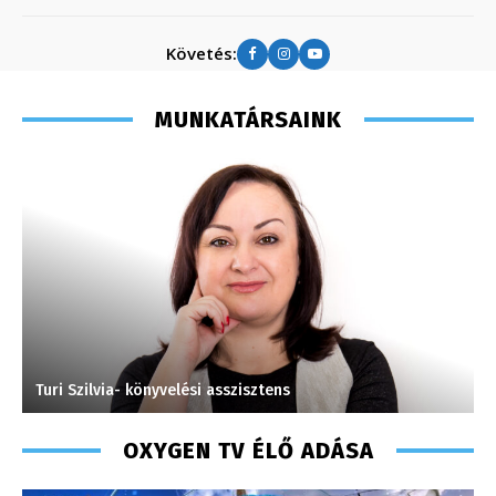
Követés:
MUNKATÁRSAINK
Turi Szilvia- könyvelési asszisztens
K
OXYGEN TV ÉLŐ ADÁSA