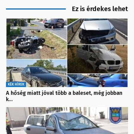
Ez is érdekes lehet
KÉK HÍREK
A hőség miatt jóval több a baleset, még jobban
k…