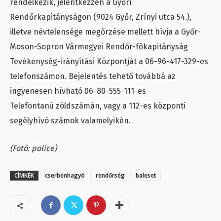
rendelkezik, jelentkezzen a Győri
Rendőrkapitányságon (9024 Győr, Zrínyi utca 54.),
illetve névtelensége megőrzése mellett hívja a Győr-
Moson-Sopron Vármegyei Rendőr-főkapitányság
Tevékenység-irányítási Központját a 06-96-417-329-es
telefonszámon. Bejelentés tehető továbbá az
ingyenesen hívható 06-80-555-111-es
Telefontanú zöldszámán, vagy a 112-es központi
segélyhívó számok valamelyikén.
(Fotó: police)
CÍMKÉK
cserbenhagyó
rendőrség
baleset