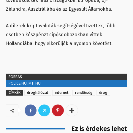
továbbküldték más országokba: Európába, Új-
Zélandra, Ausztráliába és az Egyesült Államokba.
A dílerek kriptovaluták segítségével fizettek, több
esetben készpénzt cipősdobozokban vittek
Hollandiába, hogy elkerüljék a nyomon követést.
FORRÁS
POLICE.HU, MTI.HU
CÍMKÉK
droghálózat
internet
rendőrség
drog
Ez is érdekes lehet