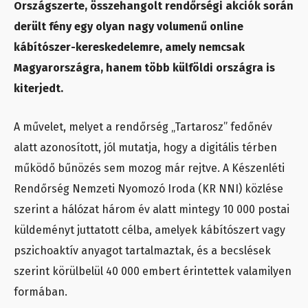
Országszerte, összehangolt rendőrségi akciók során
derült fény egy olyan nagy volumenű online
kábítószer-kereskedelemre, amely nemcsak
Magyarországra, hanem több külföldi országra is
kiterjedt.
A művelet, melyet a rendőrség „Tartarosz” fedőnév
alatt azonosított, jól mutatja, hogy a digitális térben
működő bűnözés sem mozog már rejtve. A Készenléti
Rendőrség Nemzeti Nyomozó Iroda (KR NNI) közlése
szerint a hálózat három év alatt mintegy 10 000 postai
küldeményt juttatott célba, amelyek kábítószert vagy
pszichoaktív anyagot tartalmaztak, és a becslések
szerint körülbelül 40 000 embert érintettek valamilyen
formában.