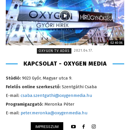
02:40:06
2021.04.17.
OXYGEN TV ADÁS
KAPCSOLAT - OXYGEN MEDIA
Stúdió:
9023 Győr, Magyar utca 9.
Felelős online szerkesztő:
Szentgáthi Csaba
E-mail:
csaba.szentgathi@oxygenmedia.hu
Programigazgató:
Meronka Péter
E-mail:
peter.meronka@oxygenmedia.hu
IMPRESSZUM