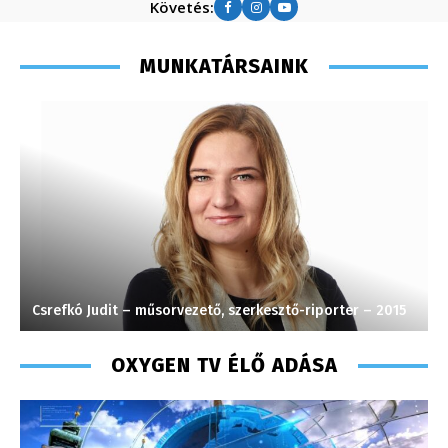
Követés:
MUNKATÁRSAINK
Csrefkó Judit – műsorvezető, szerkesztő-riporter – 2015
G
OXYGEN TV ÉLŐ ADÁSA