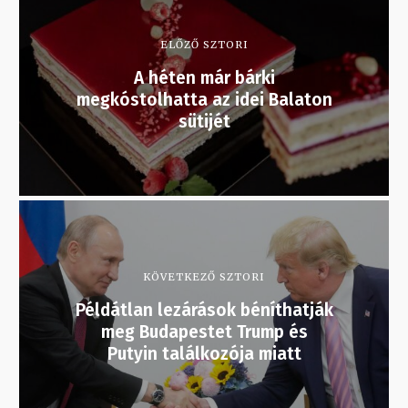
ELŐZŐ SZTORI
A héten már bárki
megkóstolhatta az idei Balaton
sütijét
KÖVETKEZŐ SZTORI
Példátlan lezárások béníthatják
meg Budapestet Trump és
Putyin találkozója miatt