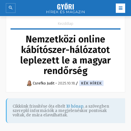
Kezdőlap
Nemzetközi online
kábítószer-hálózatot
leplezett le a magyar
rendőrség
Csrefko Judit
-
2025.10.18.
KÉK HÍREK
Cikkünk frissítése óta eltelt
10 hónap
, a szövegben
szereplő információk a megjelenéskor pontosak
voltak, de mára elavulhattak.