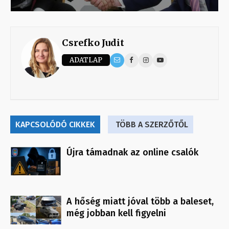
Csrefko Judit
ADATLAP
KAPCSOLÓDÓ CIKKEK
TÖBB A SZERZŐTŐL
Újra támadnak az online csalók
A hőség miatt jóval több a baleset,
még jobban kell figyelni