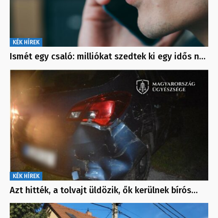
KÉK HÍREK
Ismét egy csaló: milliókat szedtek ki egy idős n…
KÉK HÍREK
Azt hitték, a tolvajt üldözik, ők kerülnek bírós…