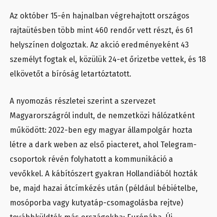
Az október 15-én hajnalban végrehajtott országos
rajtaütésben több mint 460 rendőr vett részt, és 61
helyszínen dolgoztak. Az akció eredményeként 43
személyt fogtak el, közülük 24-et őrizetbe vettek, és 18
elkövetőt a bíróság letartóztatott.
A nyomozás részletei szerint a szervezet
Magyarországról indult, de nemzetközi hálózatként
működött: 2022-ben egy magyar állampolgár hozta
létre a dark weben az első piacteret, ahol Telegram-
csoportok révén folyhatott a kommunikáció a
vevőkkel. A kábítószert gyakran Hollandiából hozták
be, majd hazai átcímkézés után (például bébiételbe,
mosóporba vagy kutyatáp-csomagolásba rejtve)