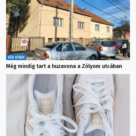
KÉK HÍREK
Még mindig tart a huzavona a Zólyom utcában