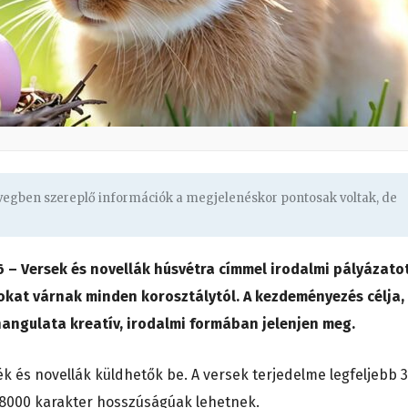
övegben szereplő információk a megjelenéskor pontosak voltak, de
 – Versek és novellák húsvétra címmel irodalmi pályázato
sokat várnak minden korosztálytól. A kezdeményezés célja,
hangulata kreatív, irodalmi formában jelenjen meg.
k és novellák küldhetők be. A versek terjedelme legfeljebb 
8000 karakter hosszúságúak lehetnek.