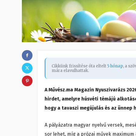
Cikkünk frissítése óta eltelt
5 hónap
, a sz
mára elavulhattak.
A Művész.ma Magazin Nyuszivarázs 2026
hirdet, amelyre húsvéti témájú alkotá
hogy a tavaszi megújulás és az ünnep 
A pályázatra magyar nyelvű versek, mesé
sor lehet, míg a prózai művek maximum 