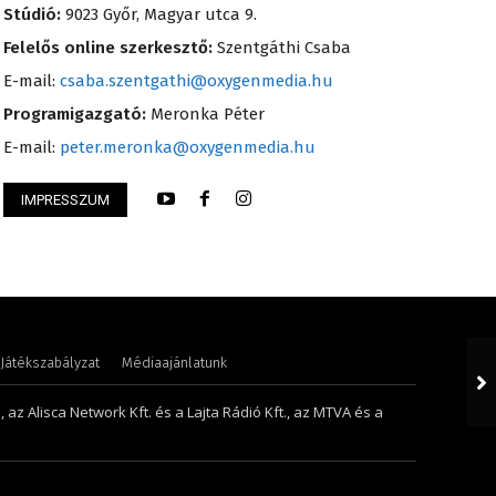
Stúdió:
9023 Győr, Magyar utca 9.
Felelős online szerkesztő:
Szentgáthi Csaba
E-mail:
csaba.szentgathi@oxygenmedia.hu
Programigazgató:
Meronka Péter
E-mail:
peter.meronka@oxygenmedia.hu
Judit – műsorvezető, szerkesztő-riporter
IMPRESSZUM
Pénzes Anikó
Játékszabályzat
Médiaajánlatunk
 az Alisca Network Kft. és a Lajta Rádió Kft., az MTVA és a