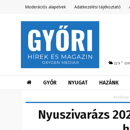
Moderációs alapelvek
Adatkezelési tájékoztató
C
22.9
GY
GYŐR
NYUGAT
HAZÁNK
Kezdőlap
Nyuszivarázs 202
h