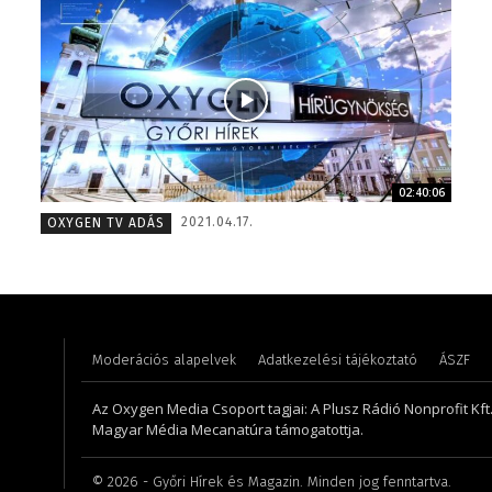
Csrefkó 
02:40:06
Tóth Bálint – operatőr-vágó – 2009
– 2015
2021.04.17.
OXYGEN TV ADÁS
Moderációs alapelvek
Adatkezelési tájékoztató
ÁSZF
Az Oxygen Media Csoport tagjai: A Plusz Rádió Nonprofit Kft.,
Magyar Média Mecanatúra támogatottja.
©
2026
- Győri Hírek és Magazin. Minden jog fenntartva.