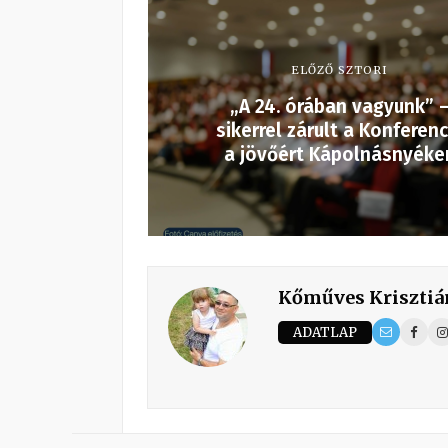
ELŐZŐ SZTORI
„A 24. órában vagyunk” 
sikerrel zárult a Konferenc
a jövőért Kápolnásnyéke
Kőműves Krisztiá
ADATLAP