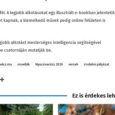
fél. A legjobb alkotásokat egy illusztrált e-bookban jelentetik
t kapnak, a kiemelkedő művek pedig online felületen is
gjobb alkotást mesterséges intelligencia segítségével
ne csatornáján mutatják be.
vész.ma
novellák
Nyuszivarázs 2026
versek
irodalmi pályázat
Ez is érdekes le