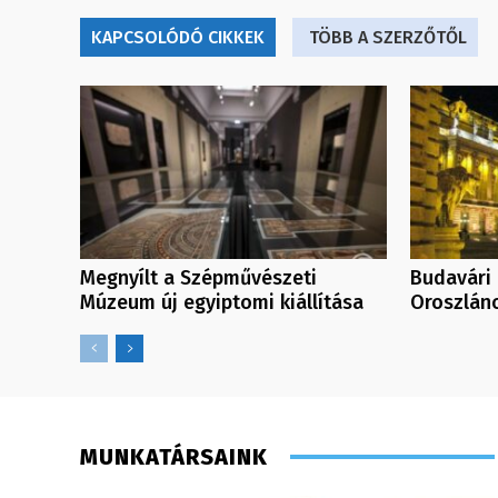
KAPCSOLÓDÓ CIKKEK
TÖBB A SZERZŐTŐL
Megnyílt a Szépművészeti
Budavári 
Múzeum új egyiptomi kiállítása
Oroszlán
MUNKATÁRSAINK