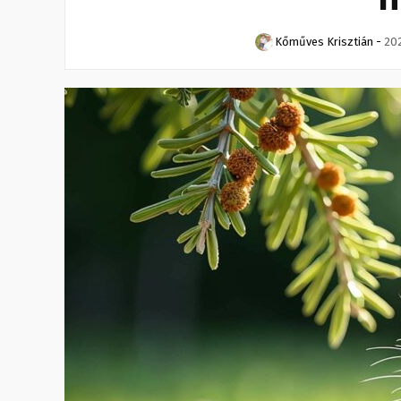
Kőműves Krisztián
-
202