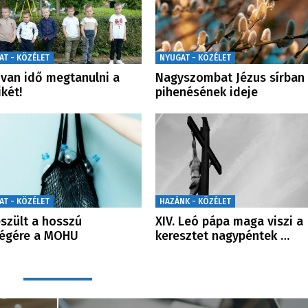
AT - KÖZÉLET
NYUGAT - KÖZÉLET
van idő megtanulni a
Nagyszombat Jézus sírban
ikét!
pihenésének ideje
AT - KÖZÉLET
HAZÁNK - KÖZÉLET
szült a hosszú
XIV. Leó pápa maga viszi a
végére a MOHU
keresztet nagypéntek …