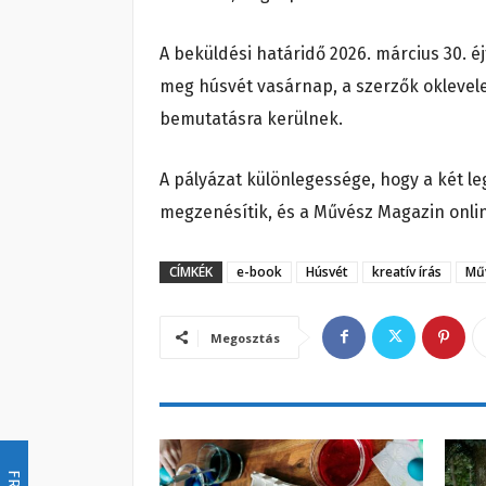
A beküldési határidő 2026. március 30. éj
meg húsvét vasárnap, a szerzők oklevele
bemutatásra kerülnek.
A pályázat különlegessége, hogy a két le
megzenésítik, és a Művész Magazin onli
CÍMKÉK
e-book
Húsvét
kreatív írás
Mű
Megosztás