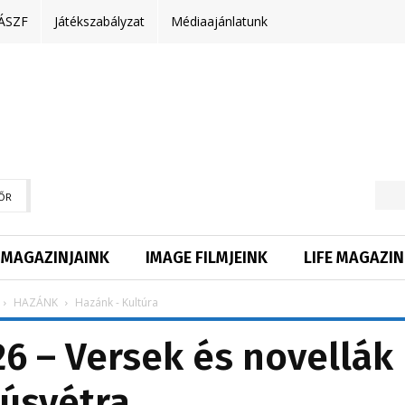
ÁSZF
Játékszabályzat
Médiaajánlatunk
ŐR
MAGAZINJAINK
IMAGE FILMJEINK
LIFE MAGAZIN
HAZÁNK
Hazánk - Kultúra
6 – Versek és novellák
úsvétra