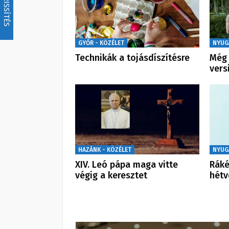
FRISSÍTÉS
GYŐR - KÖZÉLET
NYUG
Technikák a tojásdíszítésre
Még 
vers
HAZÁNK - KÖZÉLET
NYUG
XIV. Leó pápa maga vitte
Ráké
végig a keresztet
hét