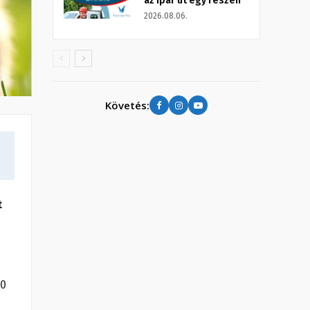
az Ipar út egy részén
2026.08.06.
Követés:
t
30