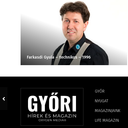
us
Farkasdi Gyula – technikus – 1996
GYŐR
NYUGAT
MAGAZINJAINK
LIFE MAGAZIN