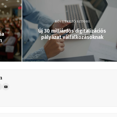
KÖVETKEZŐ SZTORI
–
Új 30 milliárdos digitalizációs
ia
pályázat vállalkozásoknak
n
n