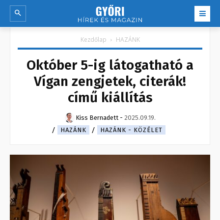
Kezdőlap
HAZÁNK
Október 5-ig látogatható a
Vígan zengjetek, citerák!
című kiállítás
Kiss Bernadett
-
2025.09.19.
HAZÁNK
HAZÁNK - KÖZÉLET