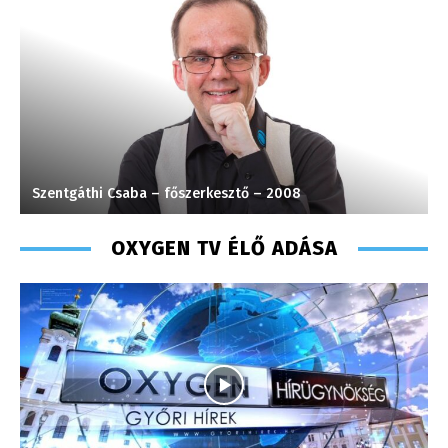
Szentgáthi Csaba – főszerkesztő – 2008
M
OXYGEN TV ÉLŐ ADÁSA