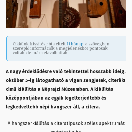
Cikkünk frissítése óta eltelt
11 hónap
, a szövegben
szereplő információk a megjelenéskor pontosak
voltak, de mára elavulhattak.
A nagy érdeklődésre való tekintettel hosszabb ideig,
október 5-ig látogatható a Vígan zengjetek, citerák!
című kiállítás a Néprajzi Múzeumban. A kiállítás
középpontjában az egyik legelterjedtebb és
legkedveltebb népi hangszer áll, a citera.
A hangszerkiállítás a citeratípusok széles spektrumát