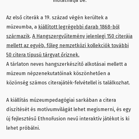
mutathatja be.
Az első citerák a 19. század végén kerültek a
múzeumba, a
kiállított legrégebbi darab 1868-ból
származik
.
A Hangszergyűjtemény jelenlegi 150 citerája
mellett az egyéb, főleg nemzetközi kollekciók további
50 citera típusú tárgyat őriznek.
A tárlaton neves hangszerkészítő alkotásai mellett a
múzeum népzenekutatóinak köszönhetően a
közönség számos citerajáték-felvétellel is találkozhat.
A kiállítás múzeumpedagógiai sarkában a citera
díszítését és motívumvilágát lehet megismerni, és egy
új fejlesztésű EthnoFusion nevű interaktív játékot is ki
lehet próbálni.