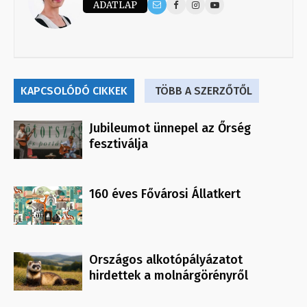
ADATLAP
KAPCSOLÓDÓ CIKKEK
TÖBB A SZERZŐTŐL
Jubileumot ünnepel az Őrség
fesztiválja
160 éves Fővárosi Állatkert
Országos alkotópályázatot
hirdettek a molnárgörényről