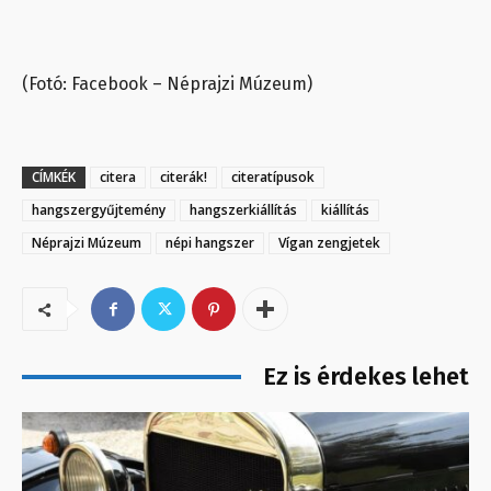
(Fotó: Facebook – Néprajzi Múzeum)
CÍMKÉK
citera
citerák!
citeratípusok
hangszergyűjtemény
hangszerkiállítás
kiállítás
Néprajzi Múzeum
népi hangszer
Vígan zengjetek
Ez is érdekes lehet