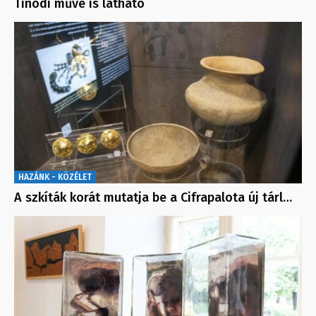
Tinódi műve is látható
HAZÁNK - KÖZÉLET
A szkíták korát mutatja be a Cifrapalota új tárl…