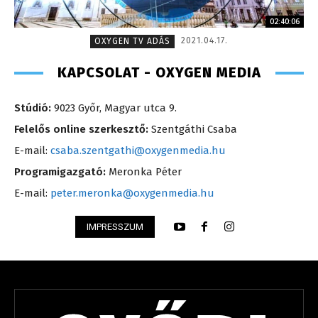
02:40:06
2021.04.17.
OXYGEN TV ADÁS
KAPCSOLAT - OXYGEN MEDIA
Stúdió:
9023 Győr, Magyar utca 9.
Felelős online szerkesztő:
Szentgáthi Csaba
E-mail:
csaba.szentgathi@oxygenmedia.hu
Programigazgató:
Meronka Péter
E-mail:
peter.meronka@oxygenmedia.hu
IMPRESSZUM