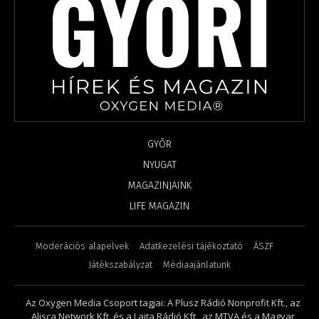
GYŐR
NYUGAT
MAGAZINJAINK
LIFE MAGAZIN
Moderációs alapelvek
Adatkezelési tájékoztató
ÁSZF
Játékszabályzat
Médiaajánlatunk
Az Oxygen Media Csoport tagjai: A Plusz Rádió Nonprofit Kft., az
Alisca Network Kft. és a Lajta Rádió Kft., az MTVA és a Magyar