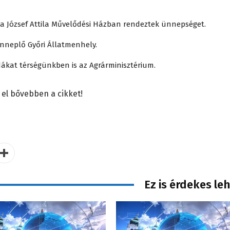
a József Attila Művelődési Házban rendeztek ünnepséget.
ünneplő Győri Állatmenhely.
zdákat térségünkben is az Agrárminisztérium.
 el bővebben a cikket!
Ez is érdekes le