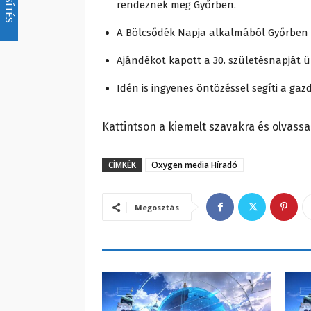
rendeznek meg Győrben.
A Bölcsődék Napja alkalmából Győrben 
Ajándékot kapott a 30. születésnapját 
Idén is ingyenes öntözéssel segíti a ga
Kattintson a kiemelt szavakra és olvassa
CÍMKÉK
Oxygen media Híradó
Megosztás