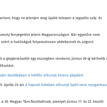
artani, hogy ne jelenjen meg újabb telepen a ragadós száj- és
 komoly fenyegetést jelent Magyarországon. Bár egyelőre nem
el, ezért a hatóságok folyamatosan védekeznek és szigorú
 a gépjárműadót egy összegben rendezni, június 30-ig kérhetik 
fizetést.
tván-bazilikában a hétfőn elhunyt Ferenc pápáért.
5. április 23-án
a hajnali órákban elhunyt Győri Imre nyugalmaz
 20. Magyar Táncfesztiválnak, amelyet június 17. és 22. között