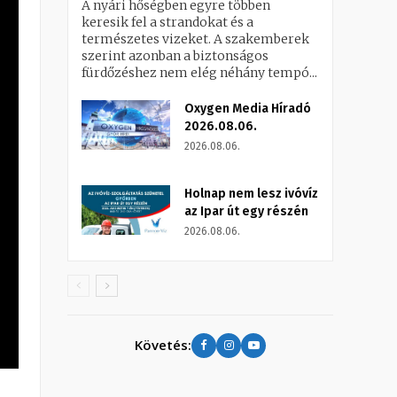
A nyári hőségben egyre többen
keresik fel a strandokat és a
természetes vizeket. A szakemberek
szerint azonban a biztonságos
fürdőzéshez nem elég néhány tempó...
Oxygen Media Híradó
2026.08.06.
2026.08.06.
Holnap nem lesz ivóvíz
az Ipar út egy részén
2026.08.06.
Követés: