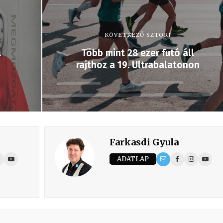
KÖVETKEZŐ SZTORI
.
Több mint 28 ezer futó áll
rajthoz a 19. Ultrabalatonon
Farkasdi Gyula
ADATLAP