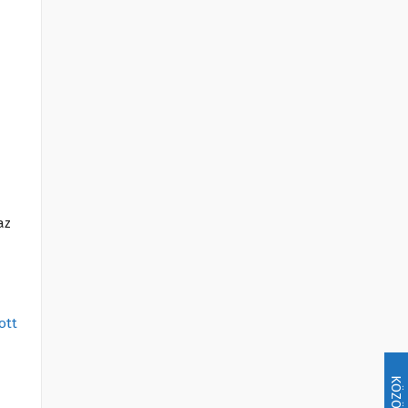
az
ott
KÖZÖSSÉG