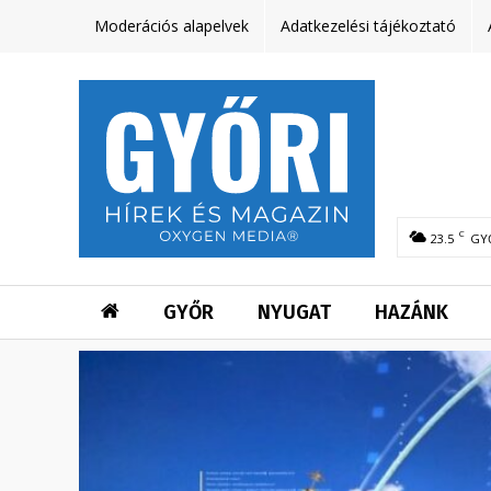
Moderációs alapelvek
Adatkezelési tájékoztató
C
23.5
GY
GYŐR
NYUGAT
HAZÁNK