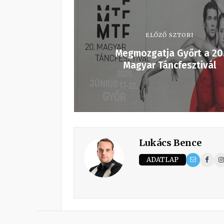
ELŐZŐ SZTORI
Megmozgatja Győrt a 20
Magyar Táncfesztivál
Lukács Bence
ADATLAP