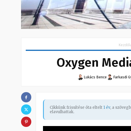
Kezdől
Oxygen Media
Lukács Bence
Farkasdi G
Cikkünk frissítése óta eltelt
1 év
, a szöveg
elavulhattak.