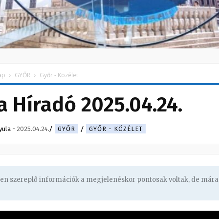
ap
GYŐR
Győr - Közélet
 Híradó 2025.04.24.
yula
-
2025.04.24.
GYŐR
GYŐR - KÖZÉLET
ben szereplő információk a megjelenéskor pontosak voltak, de mára