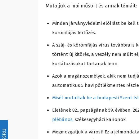
Mutatjuk a mai műsort és annak témáit:
Minden járványvédelmi előírást be kell t
körömfájás fertőzés.
A száj- és körömfájás vírus továbbra is
történt új kitörés, a veszély nem múlt 
korlátozásokat tartanak fenn.
Azok a magánszemélyek, akik nem tudják
automatikus 5 havi pótlékmentes részlet
Misét mutattak be a budapesti Szent Is
Életének 82., papságának 59. évében, 202
plébános,
székesegyházi kanonok.
FRISSÍTÉS
Megmozgatjuk a várost! Ez a jelmondata a