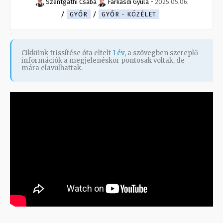
Szentgáthi Csaba
Farkasdi Gyula
-
2025.05.06.
GYŐR
GYŐR - KÖZÉLET
Cikkünk frissítése óta eltelt
1 év
, a szövegben szereplő
információk a megjelenéskor pontosak voltak, de
mára elavulhattak.