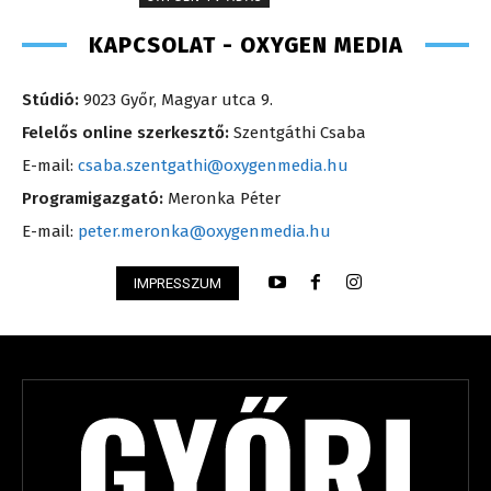
KAPCSOLAT - OXYGEN MEDIA
Stúdió:
9023 Győr, Magyar utca 9.
Felelős online szerkesztő:
Szentgáthi Csaba
E-mail:
csaba.szentgathi@oxygenmedia.hu
Programigazgató:
Meronka Péter
E-mail:
peter.meronka@oxygenmedia.hu
IMPRESSZUM