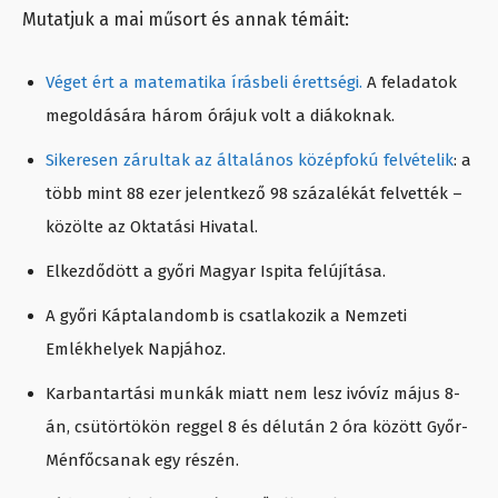
Mutatjuk a mai műsort és annak témáit:
Véget ért a matematika írásbeli érettségi.
A feladatok
megoldására három órájuk volt a diákoknak.
Sikeresen zárultak az általános középfokú felvételik
: a
több mint 88 ezer jelentkező 98 százalékát felvették –
közölte az Oktatási Hivatal.
Elkezdődött a győri Magyar Ispita felújítása.
A győri Káptalandomb is csatlakozik a Nemzeti
Emlékhelyek Napjához.
Karbantartási munkák miatt nem lesz ivóvíz május 8-
án, csütörtökön reggel 8 és délután 2 óra között Győr-
Ménfőcsanak egy részén.