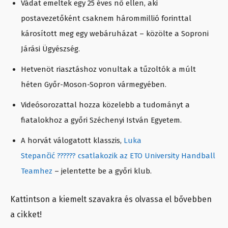
Vádat emeltek egy 25 éves nő ellen, aki
postavezetőként csaknem hárommillió forinttal
károsított meg egy webáruházat – közölte a Soproni
Járási Ügyészség.
Hetvenöt riasztáshoz vonultak a tűzoltók a múlt
héten Győr-Moson-Sopron vármegyében.
Videósorozattal hozza közelebb a tudományt a
fiatalokhoz a győri Széchenyi István Egyetem.
A horvát válogatott klasszis,
Luka
Stepančić ?????? csatlakozik az ETO University Handball
Teamhez
– jelentette be a győri klub.
Kattintson a kiemelt szavakra és olvassa el bővebben
a cikket!