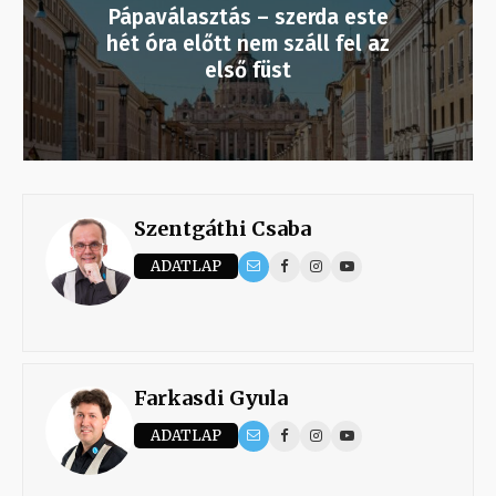
Pápaválasztás – szerda este
hét óra előtt nem száll fel az
első füst
Szentgáthi Csaba
ADATLAP
Farkasdi Gyula
ADATLAP