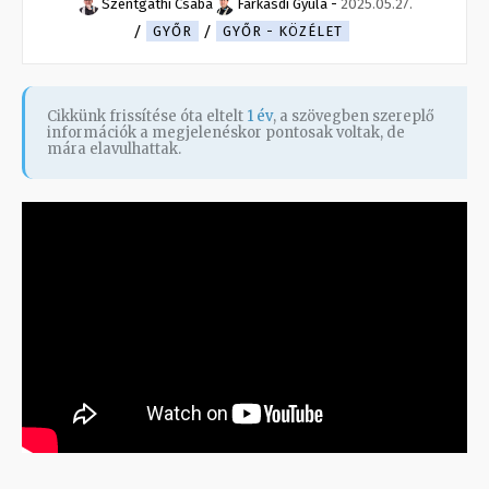
Szentgáthi Csaba
Farkasdi Gyula
-
2025.05.27.
GYŐR
GYŐR - KÖZÉLET
Cikkünk frissítése óta eltelt
1 év
, a szövegben szereplő
információk a megjelenéskor pontosak voltak, de
mára elavulhattak.