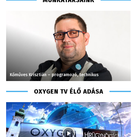
ián – programozó, technikus
Szabó Döníz – sales 
OXYGEN TV ÉLŐ ADÁSA