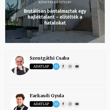
KÖVETKEZŐ SZTORI
Brutálisan bántalmaztak egy
hajléktalant – elítélték a
fiatalokat
Szentgáthi Csaba
ADATLAP
Farkasdi Gyula
ADATLAP