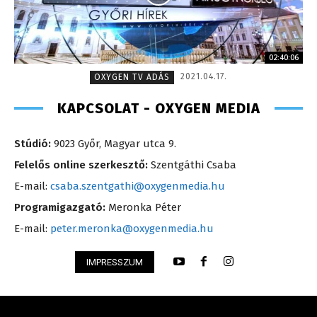
02:40:06
2021.04.17.
OXYGEN TV ADÁS
KAPCSOLAT - OXYGEN MEDIA
Stúdió:
9023 Győr, Magyar utca 9.
Felelős online szerkesztő:
Szentgáthi Csaba
E-mail:
csaba.szentgathi@oxygenmedia.hu
Programigazgató:
Meronka Péter
E-mail:
peter.meronka@oxygenmedia.hu
IMPRESSZUM