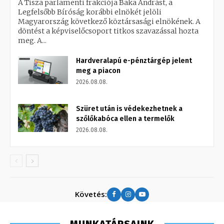
A Tisza parlamenti frakciója Baka Andrást, a
Legfelsőbb Bíróság korábbi elnökét jelöli
Magyarország következő köztársasági elnökének. A
döntést a képviselőcsoport titkos szavazással hozta
meg. A...
Hardveralapú e-pénztárgép jelent
meg a piacon
2026.08.08.
Szüret után is védekezhetnek a
szőlőkabóca ellen a termelők
2026.08.08.
Követés:
MUNKATÁRSAINK