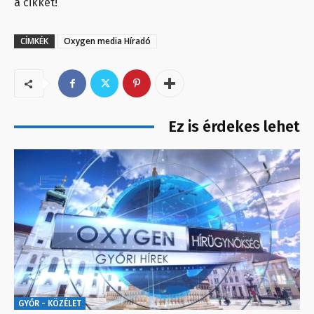
a cikket!
CÍMKÉK
Oxygen media Híradó
Ez is érdekes lehet
GYŐR - KÖZÉLET