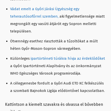
Vádat emelt a Győri Járási Ügyészség egy
teherautósofőrrel szemben,
aki figyelmetlensége miatt
megrongált egy vasúti átjárót egy Sopron melletti
településen.
Ötvennégy esethez riasztották a tűzoltókat a múlt
héten Győr-Moson-Sopron vármegyében.
Különleges
ipartörténeti túrákra hívja az érdeklődőket
a Győri Ipartörténeti Alapítvány és az önkormányzat
WHO Egészséges Városok programirodája.
A célegyenesbe fordult a Győri Audi ETO KC felkészülés
a szombati Bajnokok Ligája elődöntővel kapcsolatban.
Kattintson a kiemelt szavakra és olvassa el bővebben