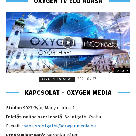
OXYGEN TV ÉLŐ ADÁSA
02:40:06
2021.04.17.
OXYGEN TV ADÁS
KAPCSOLAT - OXYGEN MEDIA
Stúdió:
9023 Győr, Magyar utca 9.
Felelős online szerkesztő:
Szentgáthi Csaba
E-mail:
csaba.szentgathi@oxygenmedia.hu
Programigazgató:
Meronka Péter