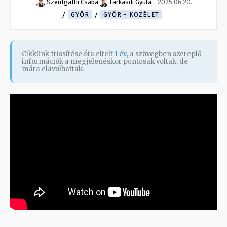
Szentgáthi Csaba
Farkasdi Gyula
-
2025.06.20.
GYŐR
GYŐR - KÖZÉLET
Cikkünk frissítése óta eltelt
1 év
, a szövegben szereplő
információk a megjelenéskor pontosak voltak, de
mára elavulhattak.