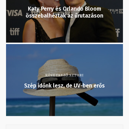
Katy Perry és Orlando Bloom
összebalhéztak az űrutazáson
KÖVETKEZŐ SZTORI
Szép időnk lesz, de UV-ben erős