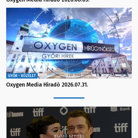
GYŐR - KÖZÉLET
Oxygen Media Híradó 2026.07.31.
ELŐZŐ SZTORI