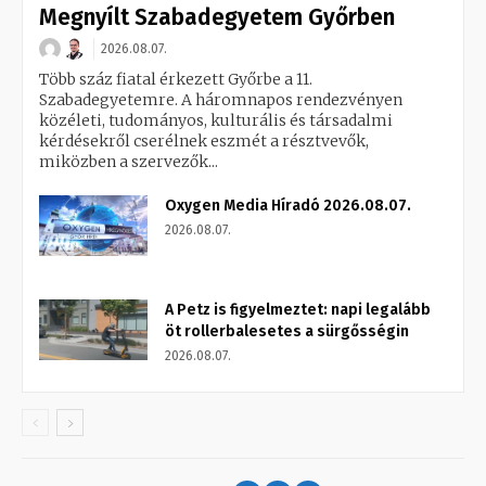
Megnyílt Szabadegyetem Győrben
2026.08.07.
Több száz fiatal érkezett Győrbe a 11.
Szabadegyetemre. A háromnapos rendezvényen
közéleti, tudományos, kulturális és társadalmi
kérdésekről cserélnek eszmét a résztvevők,
miközben a szervezők...
Oxygen Media Híradó 2026.08.07.
2026.08.07.
A Petz is figyelmeztet: napi legalább
öt rollerbalesetes a sürgősségin
2026.08.07.