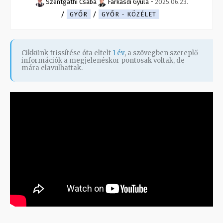
Szentgáthi Csaba
Farkasdi Gyula
-
2025.06.23.
GYŐR
GYŐR - KÖZÉLET
Cikkünk frissítése óta eltelt
1 év
, a szövegben szereplő
információk a megjelenéskor pontosak voltak, de
mára elavulhattak.