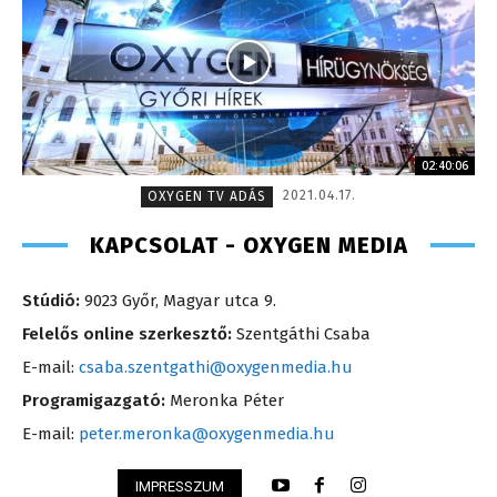
02:40:06
2021.04.17.
OXYGEN TV ADÁS
KAPCSOLAT - OXYGEN MEDIA
Stúdió:
9023 Győr, Magyar utca 9.
Felelős online szerkesztő:
Szentgáthi Csaba
E-mail:
csaba.szentgathi@oxygenmedia.hu
Programigazgató:
Meronka Péter
E-mail:
peter.meronka@oxygenmedia.hu
IMPRESSZUM