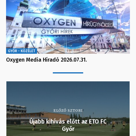
GYŐR - KÖZÉLET
Oxygen Media Híradó 2026.07.31.
ELŐZŐ SZTORI
Újabb kihívás előtt az ETO FC
Győr