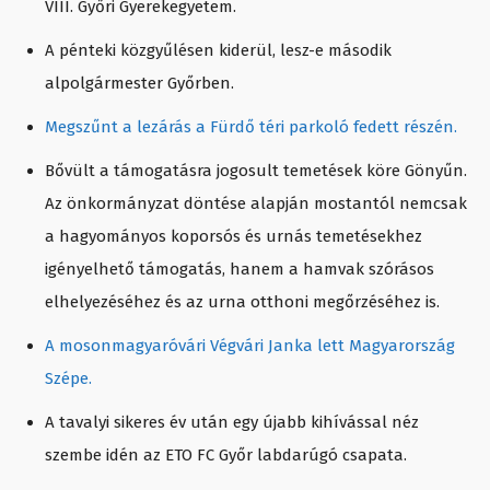
VIII. Győri Gyerekegyetem.
A pénteki közgyűlésen kiderül, lesz-e második
alpolgármester Győrben.
Megszűnt a lezárás a Fürdő téri parkoló fedett részén.
Bővült a támogatásra jogosult temetések köre Gönyűn.
Az önkormányzat döntése alapján mostantól nemcsak
a hagyományos koporsós és urnás temetésekhez
igényelhető támogatás, hanem a hamvak szórásos
elhelyezéséhez és az urna otthoni megőrzéséhez is.
A mosonmagyaróvári Végvári Janka lett Magyarország
Szépe.
A tavalyi sikeres év után egy újabb kihívással néz
szembe idén az ETO FC Győr labdarúgó csapata.