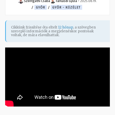
Szentgáthi Csaba
Farkasdi Gyula
-
2025.08.19.
GYŐR
GYŐR - KÖZÉLET
Cikkünk frissítése óta eltelt
12 hónap
, a szövegben
szereplő információk a megjelenéskor pontosak
voltak, de mára elavulhattak.