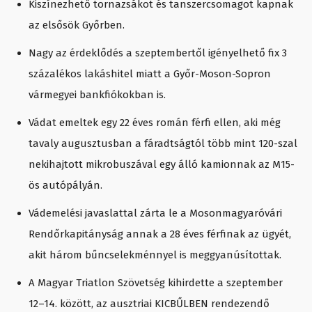
Kiszínezhető tornazsákot és tanszercsomagot kapnak
az elsősök Győrben.
Nagy az érdeklődés a szeptembertől igényelhető fix 3
százalékos lakáshitel miatt a Győr-Moson-Sopron
vármegyei bankfiókokban is.
Vádat emeltek egy 22 éves román férfi ellen, aki még
tavaly augusztusban a fáradtságtól több mint 120-szal
nekihajtott mikrobuszával egy álló kamionnak az M15-
ös autópályán.
Vádemelési javaslattal zárta le a Mosonmagyaróvári
Rendőrkapitányság annak a 28 éves férfinak az ügyét,
akit három bűncselekménnyel is meggyanúsítottak.
A Magyar Triatlon Szövetség kihirdette a szeptember
12–14. között, az ausztriai KICBŰLBEN rendezendő