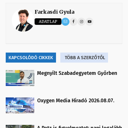
Farkasdi Gyula
ADATLAP
KAPCSOLÓDÓ CIKKEK
TÖBB A SZERZŐTŐL
Megnyílt Szabadegyetem Győrben
Oxygen Media Híradó 2026.08.07.
A Petz is figyelmeztet: napi legalább