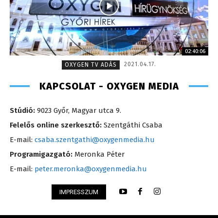
02:40:06
2021.04.17.
OXYGEN TV ADÁS
KAPCSOLAT - OXYGEN MEDIA
Stúdió:
9023 Győr, Magyar utca 9.
Felelős online szerkesztő:
Szentgáthi Csaba
E-mail:
csaba.szentgathi@oxygenmedia.hu
Programigazgató:
Meronka Péter
E-mail:
peter.meronka@oxygenmedia.hu
IMPRESSZUM