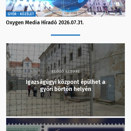
GYŐR - KÖZÉLET
Oxygen Media Híradó 2026.07.31.
ELŐZŐ SZTORI
Igazságügyi központ épülhet a
győri börtön helyén