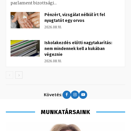
parlament bizottsági...
Pénzért, vizsgálat nélkül írt fel
nyugtatót egy orvos
2026.08.10.
Iskolakezdés előtti nagytakarítás:
nem mindennek kell a kukában
végeznie
2026.08.10.
Követés:
MUNKATÁRSAINK