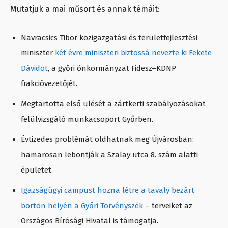
Mutatjuk a mai műsort és annak témáit:
Navracsics Tibor közigazgatási és területfejlesztési
miniszter
két évre miniszteri biztossá nevezte ki Fekete
Dávidot
, a győri önkormányzat Fidesz–KDNP
frakcióvezetőjét.
Megtartotta első ülését a zártkerti szabályozásokat
felülvizsgáló munkacsoport Győrben.
Évtizedes problémát oldhatnak meg Újvárosban:
hamarosan lebontják a Szalay utca 8. szám alatti
épületet.
Igazságügyi campust hozna létre a tavaly bezárt
börtön helyén a Győri Törvényszék
– terveiket az
Országos Bírósági Hivatal is támogatja.