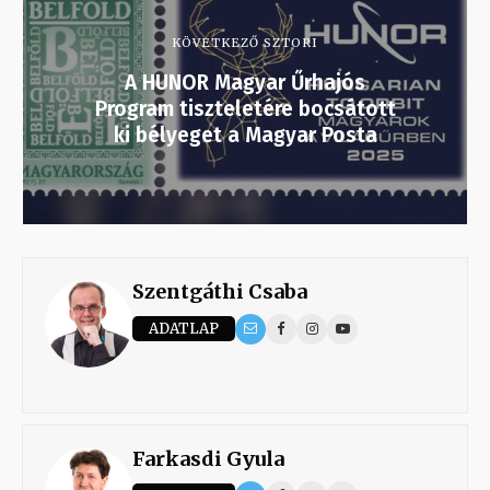
KÖVETKEZŐ SZTORI
A HUNOR Magyar Űrhajós
Program tiszteletére bocsátott
ki bélyeget a Magyar Posta
Szentgáthi Csaba
ADATLAP
Farkasdi Gyula