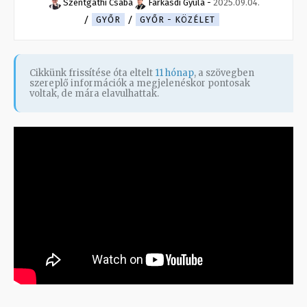
Szentgáthi Csaba
Farkasdi Gyula
-
2025.09.04.
GYŐR
GYŐR - KÖZÉLET
Cikkünk frissítése óta eltelt
11 hónap
, a szövegben
szereplő információk a megjelenéskor pontosak
voltak, de mára elavulhattak.