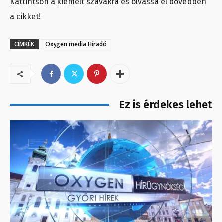
Kattintson a kiemelt szavakra és olvassa el bővebben
a cikket!
CÍMKÉK
Oxygen media Híradó
Ez is érdekes lehet