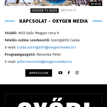
02:40:06
2021.04.17.
OXYGEN TV ADÁS
KAPCSOLAT - OXYGEN MEDIA
Stúdió:
9023 Győr, Magyar utca 9.
Felelős online szerkesztő:
Szentgáthi Csaba
E-mail:
csaba.szentgathi@oxygenmedia.hu
Programigazgató:
Meronka Péter
E-mail:
peter.meronka@oxygenmedia.hu
IMPRESSZUM