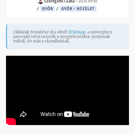
Szentgáthi Csaba
-
2025.09.10.
GYŐR
GYŐR - KÖZÉLET
Cikkünk frissítése óta eltelt
11 hónap
, a szövegben
szereplő információk a megjelenéskor pontosak
voltak, de mára elavulhattak.