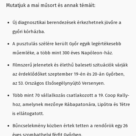
Mutatjuk a mai műsort és annak témáit:
Új diagnosztikai berendezések érkezhetnek jövőre a
győri kórházba.
A pusztulás szélére került Győr egyik legértékesebb
műemléke, a több mint 300 éves Napóleon-ház.
Filmszerű jelenetek és élethű baleseti szituációk várják
az érdeklődőket szeptember 19-én és 20-án Győrben,
az 53. Országos Elsősegélynyújtó Versenyen.
Több mint 70 vállalkozás csatlakozott a 19. Coop Rally-
hoz, amelynek mezőnye Rábapatonára, Lipótra és Tétre
is ellátogatott.
Bűncselekmény közben értek tetten a rendőrök egy 26
éves szombathelyi férfit Győrben.