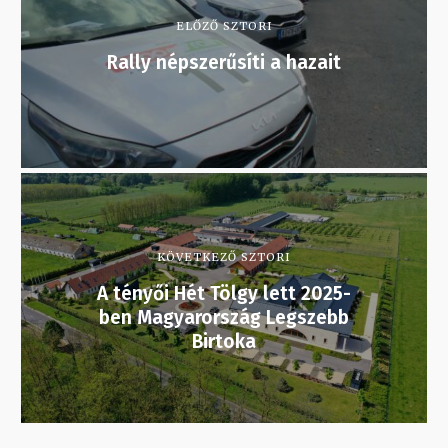
ELŐZŐ SZTORI
Rally népszerűsíti a hazait
KÖVETKEZŐ SZTORI
A tényői Hét Tölgy lett 2025-
ben Magyarország Legszebb
Birtoka