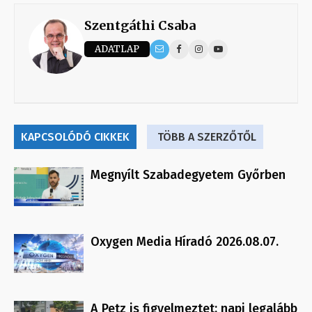
Szentgáthi Csaba
ADATLAP
KAPCSOLÓDÓ CIKKEK
TÖBB A SZERZŐTŐL
Megnyílt Szabadegyetem Győrben
Oxygen Media Híradó 2026.08.07.
A Petz is figyelmeztet: napi legalább