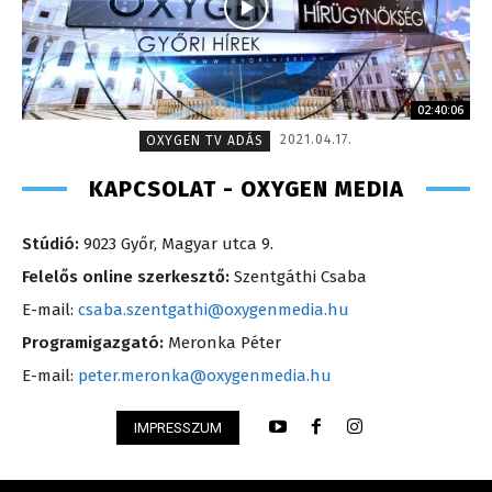
02:40:06
2021.04.17.
OXYGEN TV ADÁS
KAPCSOLAT - OXYGEN MEDIA
Stúdió:
9023 Győr, Magyar utca 9.
Felelős online szerkesztő:
Szentgáthi Csaba
E-mail:
csaba.szentgathi@oxygenmedia.hu
Programigazgató:
Meronka Péter
E-mail:
peter.meronka@oxygenmedia.hu
IMPRESSZUM