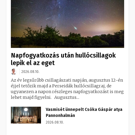
Napfogyatkozás után hullócsillagok
lepik el az eget
2026.08.10.
Az év legsűrűbb csillagászati napján, augusztus 12-én
éjjel tetőzik majd a Perseidák hullócsillagraj, de
ugyanezen a napon részleges napfogyatkozást is meg
lehet majd figyelni. Augusztus...
Vasmisét ünnepelt Csóka Gáspár atya
Pannonhalmán
2026.08.10.