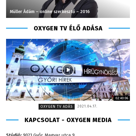
Müller Ádám – online szerkesztő – 2016
V
OXYGEN TV ÉLŐ ADÁSA
02:40:06
2021.04.17.
OXYGEN TV ADÁS
KAPCSOLAT - OXYGEN MEDIA
Stúdió:
9023 Győr, Magyar utca 9.