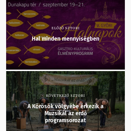
ELŐZŐ SZTORI
Hal minden mennyiségben
KÖVETKEZŐ SZTORI
A Körösök völgyébe érkezik a
Muzsikál az erdő
programsorozat