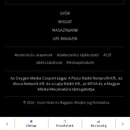
GYŐR
NYUGAT
MAGAZINJAINK
LIFE MAGAZIN
Moderációs alapelvek
Adatkezelési tájékoztató
ÁSZF
Játékszabályzat
Médiaajánlatunk
Az Oxygen Media Csoport tagjai: A Plusz Rádió Nonprofit Kft., az
Alisca Network Kft. és a Lajta Rádió Kft., az MTVA és a Magyar
Média Mecanatúra támogatottja.
©
2026
- Győri Hírek és Magazin. Minden jog fenntartva.
Címlap
Frissítések
Közösség