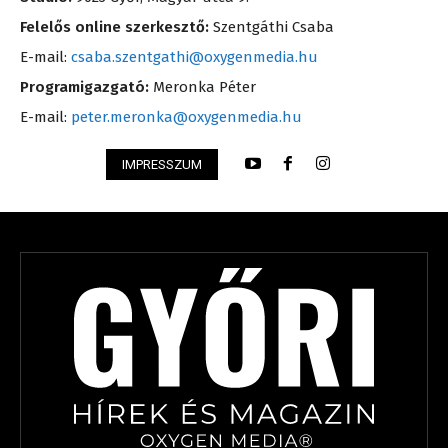
Felelős online szerkesztő:
Szentgáthi Csaba
E-mail:
csaba.szentgathi@oxygenmedia.hu
Programigazgató:
Meronka Péter
E-mail:
peter.meronka@oxygenmedia.hu
IMPRESSZUM