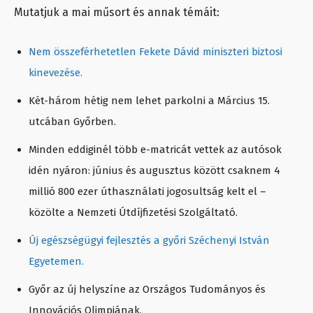
Mutatjuk a mai műsort és annak témáit:
Nem összeférhetetlen Fekete Dávid miniszteri biztosi
kinevezése.
Két-három hétig nem lehet parkolni a Március 15.
utcában Győrben.
Minden eddiginél több e-matricát vettek az autósok
idén nyáron: június és augusztus között csaknem 4
millió 800 ezer úthasználati jogosultság kelt el –
közölte a Nemzeti Útdíjfizetési Szolgáltató.
Új egészségügyi fejlesztés a győri Széchenyi István
Egyetemen.
Győr az új helyszíne az Országos Tudományos és
Innovációs Olimpiának.