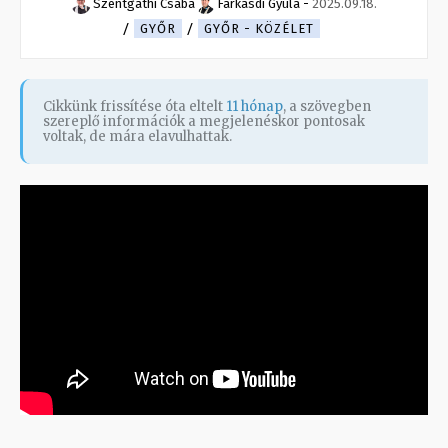
Szentgáthi Csaba
Farkasdi Gyula
-
2025.09.18.
GYŐR
GYŐR - KÖZÉLET
Cikkünk frissítése óta eltelt
11 hónap
, a szövegben
szereplő információk a megjelenéskor pontosak
voltak, de mára elavulhattak.