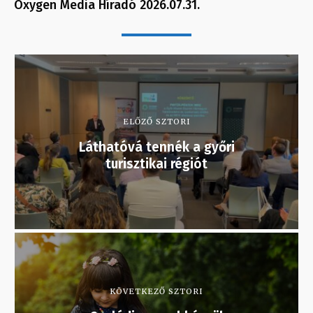
Oxygen Media Híradó 2026.07.31.
ELŐZŐ SZTORI
Láthatóvá tennék a győri
turisztikai régiót
KÖVETKEZŐ SZTORI