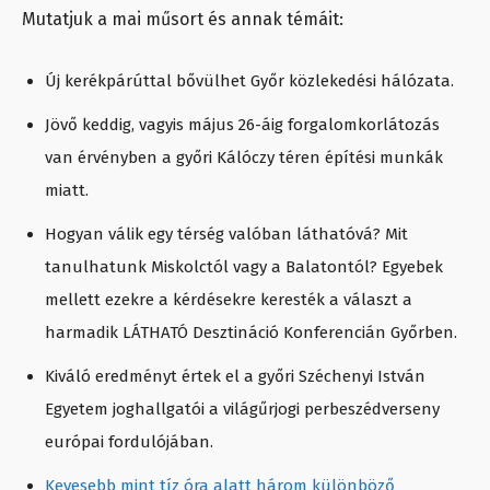
Mutatjuk a mai műsort és annak témáit:
Új kerékpárúttal bővülhet Győr közlekedési hálózata.
Jövő keddig, vagyis május 26-áig forgalomkorlátozás
van érvényben a győri Kálóczy téren építési munkák
miatt.
Hogyan válik egy térség valóban láthatóvá? Mit
tanulhatunk Miskolctól vagy a Balatontól? Egyebek
mellett ezekre a kérdésekre keresték a választ a
harmadik LÁTHATÓ Desztináció Konferencián Győrben.
Kiváló eredményt értek el a győri Széchenyi István
Egyetem joghallgatói a világűrjogi perbeszédverseny
európai fordulójában.
Kevesebb mint tíz óra alatt három különböző