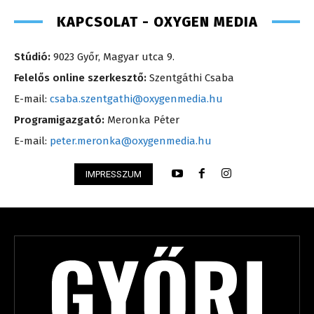
KAPCSOLAT - OXYGEN MEDIA
Stúdió:
9023 Győr, Magyar utca 9.
Felelős online szerkesztő:
Szentgáthi Csaba
E-mail:
csaba.szentgathi@oxygenmedia.hu
Programigazgató:
Meronka Péter
E-mail:
peter.meronka@oxygenmedia.hu
IMPRESSZUM