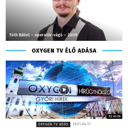
Szabó Döníz – sales manager – 2014
OXYGEN TV ÉLŐ ADÁSA
02:40:06
2021.04.17.
OXYGEN TV ADÁS