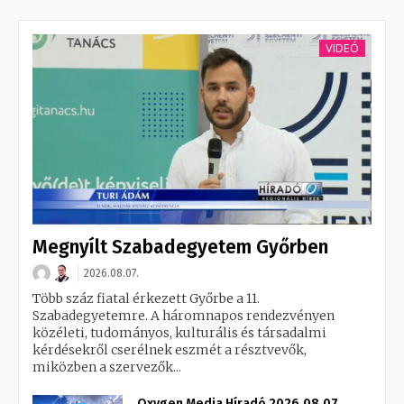
VIDEÓ
Megnyílt Szabadegyetem Győrben
2026.08.07.
Több száz fiatal érkezett Győrbe a 11.
Szabadegyetemre. A háromnapos rendezvényen
közéleti, tudományos, kulturális és társadalmi
kérdésekről cserélnek eszmét a résztvevők,
miközben a szervezők...
Oxygen Media Híradó 2026.08.07.