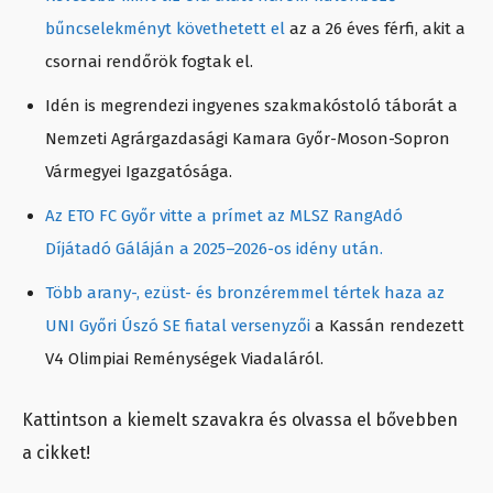
bűncselekményt követhetett el
az a 26 éves férfi, akit a
csornai rendőrök fogtak el.
Idén is megrendezi ingyenes szakmakóstoló táborát a
Nemzeti Agrárgazdasági Kamara Győr-Moson-Sopron
Vármegyei Igazgatósága.
Az ETO FC Győr vitte a prímet az MLSZ RangAdó
Díjátadó Gáláján a 2025–2026-os idény után.
Több arany-, ezüst- és bronzéremmel tértek haza az
UNI Győri Úszó SE fiatal versenyzői
a Kassán rendezett
V4 Olimpiai Reménységek Viadaláról.
Kattintson a kiemelt szavakra és olvassa el bővebben
a cikket!