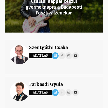
Családi nappal készül
gyermeknapra a Budapesti
Fesztiválzenekar
Szentgáthi Csaba
ADATLAP
Farkasdi Gyula
ADATLAP