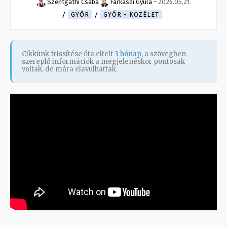
Szentgáthi Csaba
Farkasdi Gyula
-
2026.05.21.
GYŐR
GYŐR - KÖZÉLET
Cikkünk frissítése óta eltelt
3 hónap
, a szövegben
szereplő információk a megjelenéskor pontosak
voltak, de mára elavulhattak.