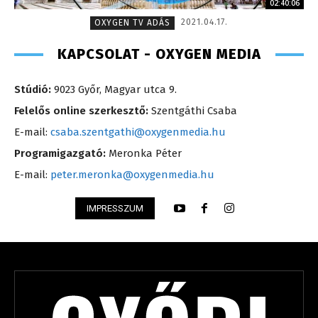
02:40:06
2021.04.17.
OXYGEN TV ADÁS
KAPCSOLAT - OXYGEN MEDIA
Stúdió:
9023 Győr, Magyar utca 9.
Felelős online szerkesztő:
Szentgáthi Csaba
E-mail:
csaba.szentgathi@oxygenmedia.hu
Programigazgató:
Meronka Péter
E-mail:
peter.meronka@oxygenmedia.hu
IMPRESSZUM