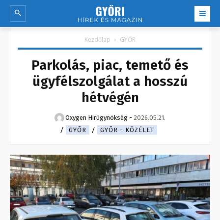
Kezdőlap
GYŐR
Parkolás, piac, temető és
ügyfélszolgálat a hosszú
hétvégén
Oxygen Hirügynökség
-
2026.05.21.
GYŐR
GYŐR - KÖZÉLET