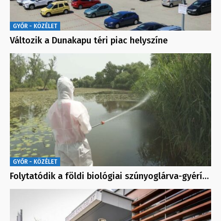
GYŐR - KÖZÉLET
Változik a Dunakapu téri piac helyszíne
GYŐR - KÖZÉLET
Folytatódik a földi biológiai szúnyoglárva-gyérí…