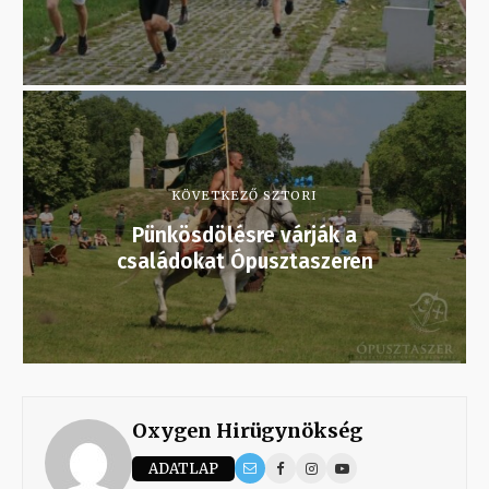
KÖVETKEZŐ SZTORI
Pünkösdölésre várják a
családokat Ópusztaszeren
Oxygen Hirügynökség
ADATLAP