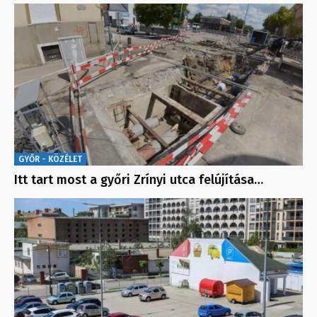
GYŐR - KÖZÉLET
Itt tart most a győri Zrínyi utca felújítása…