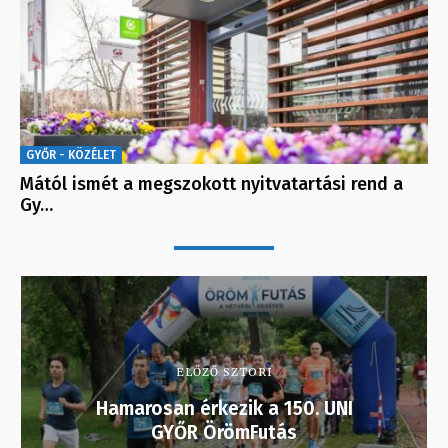
GYŐR - KÖZÉLET
Mától ismét a megszokott nyitvatartási rend a
Gy…
ELŐZŐ SZTORI
Hamarosan érkezik a 150. UNI
GYŐR ÖrömFutás