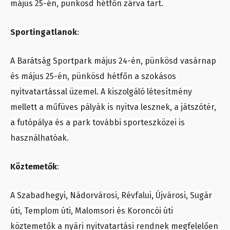
május 25-én, pünkösd hétfőn zárva tart.
Sportingatlanok
:
A Barátság Sportpark május 24-én, pünkösd vasárnap
és május 25-én, pünkösd hétfőn a szokásos
nyitvatartással üzemel. A kiszolgáló létesítmény
mellett a műfüves pályák is nyitva lesznek, a játszótér,
a futópálya és a park további sporteszközei is
használhatóak.
Köztemetők
:
A Szabadhegyi, Nádorvárosi, Révfalui, Újvárosi, Sugár
úti, Templom úti, Malomsori és Koroncói úti
köztemetők a nyári nyitvatartási rendnek megfelelően