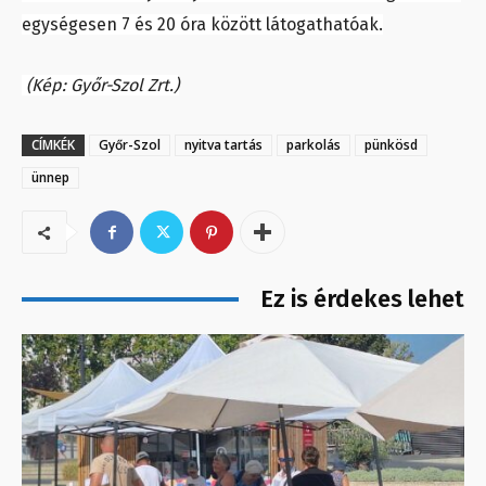
egységesen 7 és 20 óra között látogathatóak.
(Kép: Győr-Szol Zrt.)
CÍMKÉK
Győr-Szol
nyitva tartás
parkolás
pünkösd
ünnep
Ez is érdekes lehet