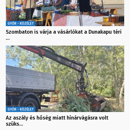
GYŐR - KÖZÉLET
Szombaton is várja a vásárlókat a Dunakapu téri
…
GYŐR - KÖZÉLET
Az aszály és hőség miatt hínárvágásra volt
szüks…