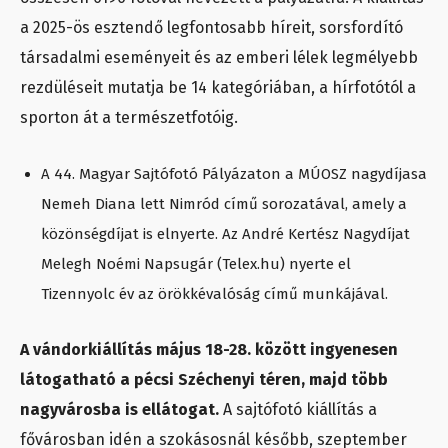
a 2025-ös esztendő legfontosabb híreit, sorsfordító
társadalmi eseményeit és az emberi lélek legmélyebb
rezdüléseit mutatja be 14 kategóriában, a hírfotótól a
sporton át a természetfotóig.
A 44. Magyar Sajtófotó Pályázaton a MÚOSZ nagydíjasa
Nemeh Diana lett Nimród című sorozatával, amely a
közönségdíjat is elnyerte. Az André Kertész Nagydíjat
Melegh Noémi Napsugár (Telex.hu) nyerte el
Tizennyolc év az örökkévalóság című munkájával.
A vándorkiállítás május 18-28. között ingyenesen
látogatható a pécsi Széchenyi téren, majd több
nagyvárosba is ellátogat.
A sajtófotó kiállítás a
fővárosban idén a szokásosnál később, szeptember