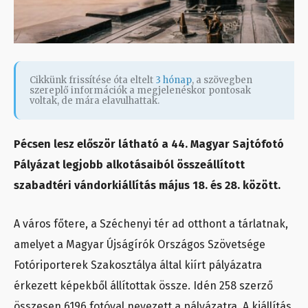
Cikkünk frissítése óta eltelt
3 hónap
, a szövegben
szereplő információk a megjelenéskor pontosak
voltak, de mára elavulhattak.
Pécsen lesz először látható a 44. Magyar Sajtófotó
Pályázat legjobb alkotásaiból összeállított
szabadtéri vándorkiállítás május 18. és 28. között.
A város főtere, a Széchenyi tér ad otthont a tárlatnak,
amelyet a Magyar Újságírók Országos Szövetsége
Fotóriporterek Szakosztálya által kiírt pályázatra
érkezett képekből állítottak össze. Idén 258 szerző
összesen 6196 fotóval nevezett a pályázatra. A kiállítás