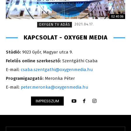
02:40:06
2021.04.17.
OXYGEN TV ADÁS
KAPCSOLAT - OXYGEN MEDIA
Stúdió:
9023 Győr, Magyar utca 9.
Felelős online szerkesztő:
Szentgáthi Csaba
E-mail:
csaba.szentgathi@oxygenmedia.hu
Programigazgató:
Meronka Péter
E-mail:
peter.meronka@oxygenmedia.hu
IMPRESSZUM