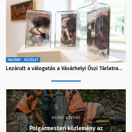
HAZÁNK - KÖZÉLET
Lezárult a válogatás a Vásárhelyi Őszi Tárlatra…
ELŐZŐ SZTORI
Polgármesteri közlemény az