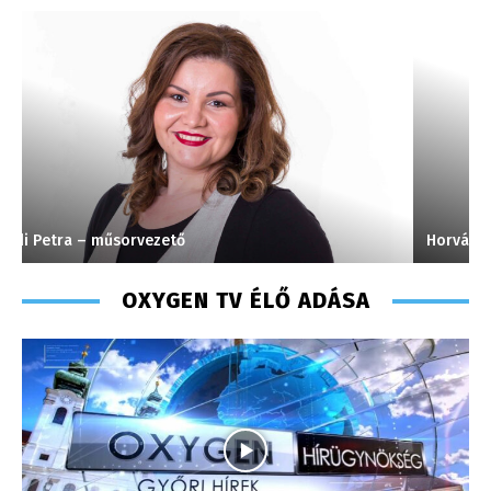
Horváth Ferenc – operatőr-vágó – 2020
T
OXYGEN TV ÉLŐ ADÁSA