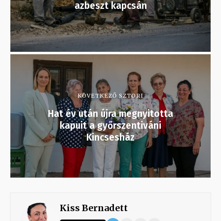
azbeszt kapcsán
KÖVETKEZŐ SZTORI
Hat év után újra megnyitotta
kapuit a győrszentiváni
Kincsesház
Kiss Bernadett