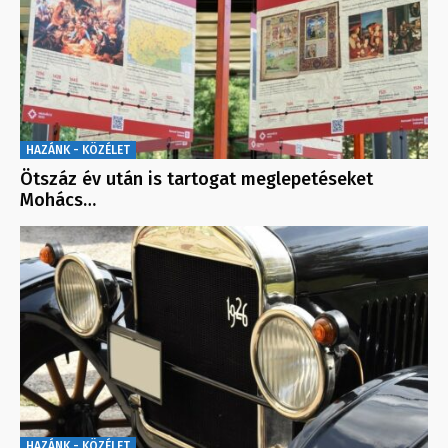
HAZÁNK - KÖZÉLET
Ötszáz év után is tartogat meglepetéseket
Mohács…
HAZÁNK - KÖZÉLET