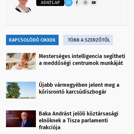
ADATLAP
KAPCSOLÓDÓ CIKKEK
TÖBB A SZERZŐTŐL
Mesterséges intelligencia segítheti
a meddőségi centrumok munkáját
Újabb vármegyében jelent meg a
kőrisrontó karcsúdíszbogár
Baka Andrást jelöli köztársasági
elnöknek a Tisza parlamenti
frakciója