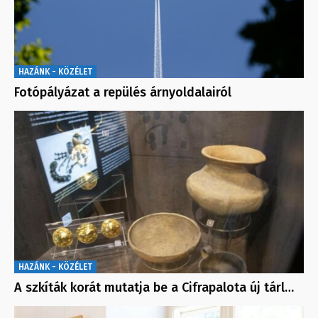
HAZÁNK - KÖZÉLET
Fotópályázat a repülés árnyoldalairól
HAZÁNK - KÖZÉLET
A szkíták korát mutatja be a Cifrapalota új tárl…