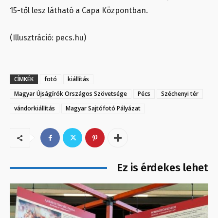
15-től lesz látható a Capa Központban.
(Illusztráció: pecs.hu)
CÍMKÉK
fotó
kiállítás
Magyar Újságírók Országos Szövetsége
Pécs
Széchenyi tér
vándorkiállítás
Magyar Sajtófotó Pályázat
Ez is érdekes lehet