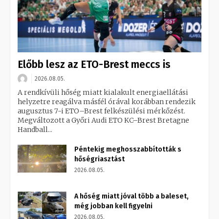
Előbb lesz az ETO-Brest meccs is
2026.08.05.
A rendkívüli hőség miatt kialakult energiaellátási
helyzetre reagálva másfél órával korábban rendezik
augusztus 7-i ETO–Brest felkészülési mérkőzést.
Megváltozott a Győri Audi ETO KC–Brest Bretagne
Handball...
Péntekig meghosszabbították s
hőségriasztást
2026.08.05.
A hőség miatt jóval több a baleset,
még jobban kell figyelni
2026.08.05.