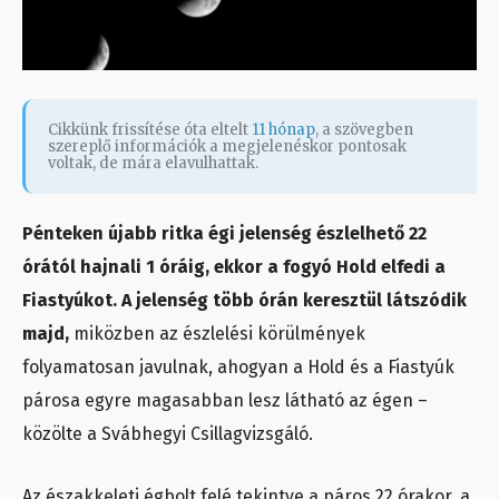
Cikkünk frissítése óta eltelt
11 hónap
, a szövegben
szereplő információk a megjelenéskor pontosak
voltak, de mára elavulhattak.
Pénteken újabb ritka égi jelenség észlelhető 22
órától hajnali 1 óráig, ekkor a fogyó Hold elfedi a
Fiastyúkot. A jelenség több órán keresztül látszódik
majd,
miközben az észlelési körülmények
folyamatosan javulnak, ahogyan a Hold és a Fiastyúk
párosa egyre magasabban lesz látható az égen –
közölte a Svábhegyi Csillagvizsgáló.
Az északkeleti égbolt felé tekintve a páros 22 órakor, a