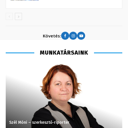
Követés:
MUNKATÁRSAINK
Szél Móni – szerkesztő-riporter
S