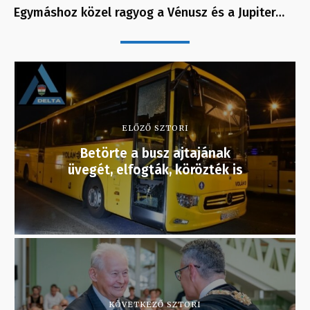
Egymáshoz közel ragyog a Vénusz és a Jupiter…
ELŐZŐ SZTORI
Betörte a busz ajtajának
üvegét, elfogták, körözték is
KÖVETKEZŐ SZTORI