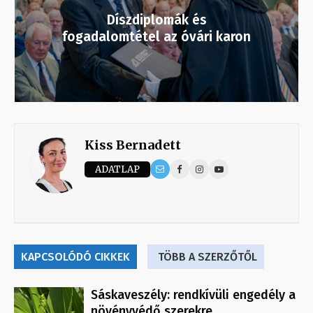
Díszdiplomák és
fogadalomtétel az óvári karon
Kiss Bernadett
ADATLAP
KAPCSOLÓDÓ CIKKEK
TÖBB A SZERZŐTŐL
Sáskaveszély: rendkívüli engedély a
növényvédő szerekre