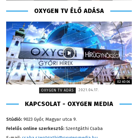
OXYGEN TV ÉLŐ ADÁSA
02:40:06
2021.04.17.
OXYGEN TV ADÁS
KAPCSOLAT - OXYGEN MEDIA
Stúdió:
9023 Győr, Magyar utca 9.
Felelős online szerkesztő:
Szentgáthi Csaba
E-mail:
csaba.szentgathi@oxygenmedia.hu