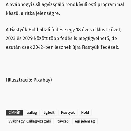
A Svábhegyi Csillagvizsgáló rendkívüli esti programmal
készül a ritka jelenségre.
A Fiastyúk Hold általi fedése egy 18 éves ciklust követ,
2023 és 2029 között több fedés is megfigyelhető, de
ezután csak 2042-ben lesznek újra Fiastyúk fedések.
(Illusztráció: Pixabay)
CÍMKÉK
csillag
égbolt
Fiastyúk
Hold
Svábhegyi Csillagvizsgáló
távcső
égi jelenség