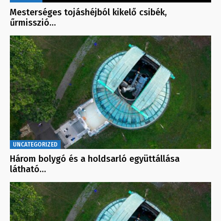
Mesterséges tojáshéjból kikelő csibék,
űrmisszió…
UNCATEGORIZED
Három bolygó és a holdsarló együttállása
látható…