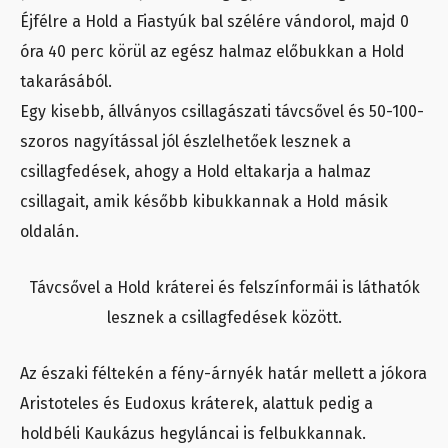
Éjfélre a Hold a Fiastyúk bal szélére vándorol, majd 0
óra 40 perc körül az egész halmaz előbukkan a Hold
takarásából.
Egy kisebb, állványos csillagászati távcsővel és 50-100-
szoros nagyítással jól észlelhetőek lesznek a
csillagfedések, ahogy a Hold eltakarja a halmaz
csillagait, amik később kibukkannak a Hold másik
oldalán.
Távcsővel a Hold kráterei és felszínformái is láthatók
lesznek a csillagfedések között.
Az északi féltekén a fény-árnyék határ mellett a jókora
Aristoteles és Eudoxus kráterek, alattuk pedig a
holdbéli Kaukázus hegyláncai is felbukkannak.