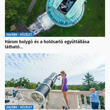
HAZÁNK - KÖZÉLET
Három bolygó és a holdsarló együttállása
látható…
HAZÁNK - KÖZÉLET