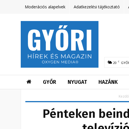
Moderációs alapelvek
Adatkezelési tájékoztató
C
20
GYŐ
GYŐR
NYUGAT
HAZÁNK
Kezdő
Pénteken beind
televízi