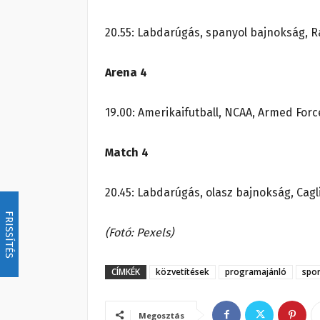
20.55: Labdarúgás, spanyol bajnokság, R
Arena 4
19.00: Amerikaifutball, NCAA, Armed Forc
Match 4
20.45: Labdarúgás, olasz bajnokság, Cagl
FRISSÍTÉS
(Fotó: Pexels)
CÍMKÉK
közvetítések
programajánló
spor
Megosztás