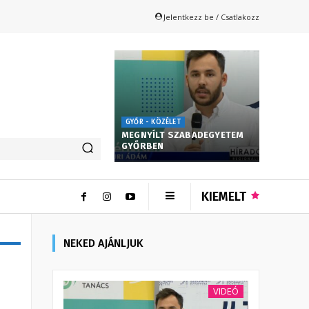
Jelentkezz be / Csatlakozz
GYŐR - KÖZÉLET
MEGNYÍLT SZABADEGYETEM
GYŐRBEN
KIEMELT
NEKED AJÁNLJUK
VIDEÓ