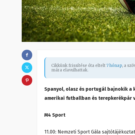
Cikkünk frissítése óta eltelt
7 hónap
, a sz
mára elavulhattak.
Spanyol, olasz és portugál bajnokik a
amerikai futballban és terepkerékpár v
M4 Sport
11.00: Nemzeti Sport Gála sajtótájékozta