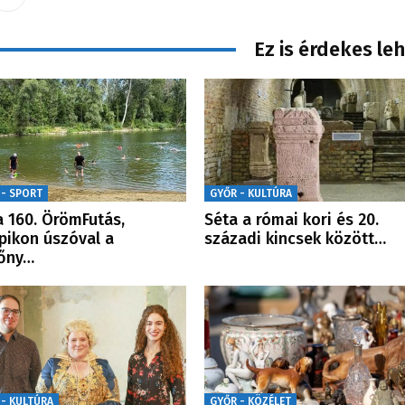
Ez is érdekes le
 - SPORT
GYŐR - KULTÚRA
a 160. ÖrömFutás,
Séta a római kori és 20.
pikon úszóval a
századi kincsek között…
őny…
 - KULTÚRA
GYŐR - KÖZÉLET