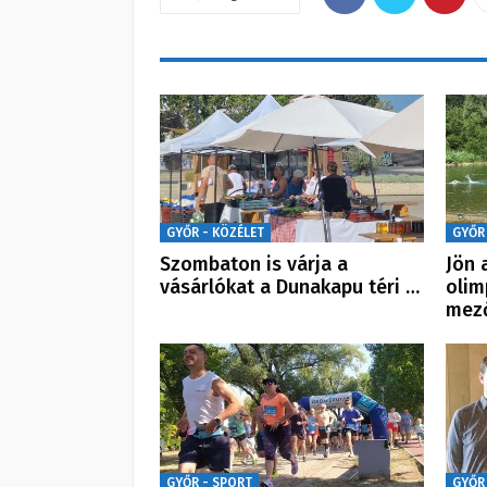
GYŐR - KÖZÉLET
GYŐR
Szombaton is várja a
Jön 
vásárlókat a Dunakapu téri …
olim
mez
GYŐR - SPORT
GYŐR