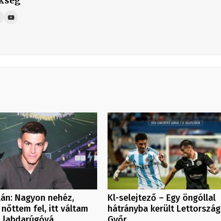
kség
ilán: Nagyon nehéz,
Kl-selejtező – Egy öngóllal
 nőttem fel, itt váltam
hátrányba került Lettorszá
l labdarúgóvá
Győr