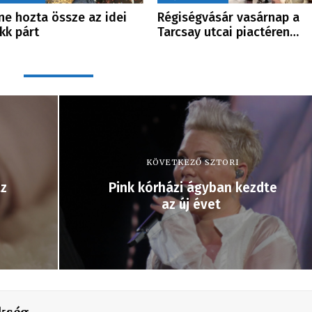
ne hozta össze az idei
Régiségvásár vasárnap a
kk párt
Tarcsay utcai piactéren…
KÖVETKEZŐ SZTORI
az
Pink kórházi ágyban kezdte
az új évet