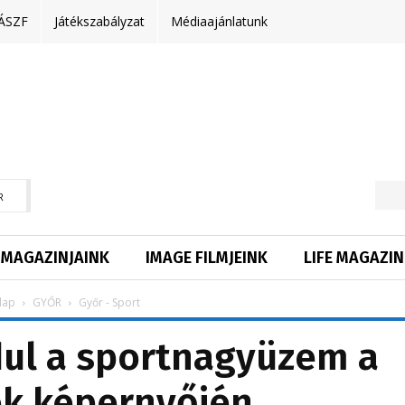
ÁSZF
Játékszabályzat
Médiaajánlatunk
R
MAGAZINJAINK
IMAGE FILMJEINK
LIFE MAGAZIN
lap
GYŐR
Győr - Sport
ul a sportnagyüzem a
ók képernyőjén