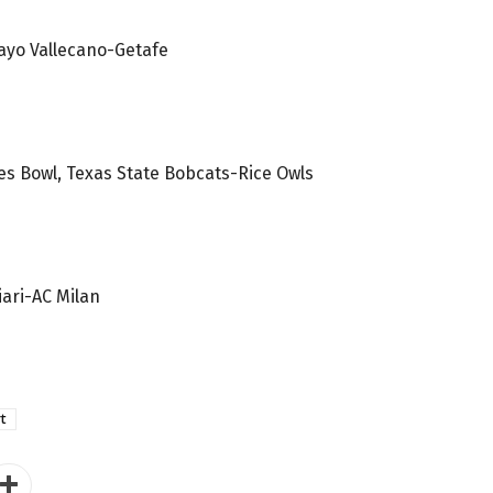
ayo Vallecano-Getafe
es Bowl, Texas State Bobcats-Rice Owls
iari-AC Milan
t