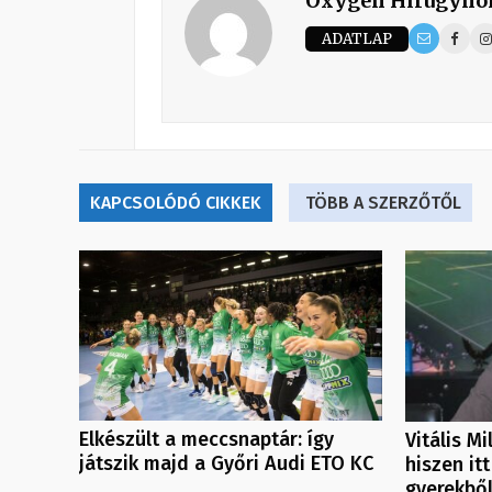
Oxygen Hirügynö
ADATLAP
KAPCSOLÓDÓ CIKKEK
TÖBB A SZERZŐTŐL
Elkészült a meccsnaptár: így
Vitális M
játszik majd a Győri Audi ETO KC
hiszen itt
gyerekbő