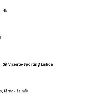
ói HK
tő
, Gil Vicente-Sporting Lisboa
s, férfiak és nők