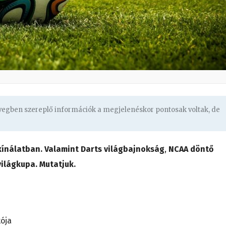
övegben szereplő információk a megjelenéskor pontosak voltak, de
 kínálatban. Valamint
Darts világbajnokság
,
NCAA döntő
ilágkupa. Mutatjuk.
tója