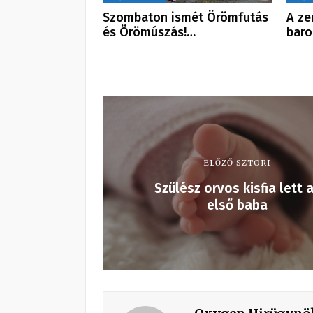
Szombaton ismét Örömfutás
A ze
és Örömúszás!…
baro
ELŐZŐ SZTORI
Szülész orvos kisfia lett 
első baba