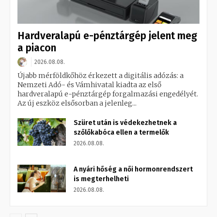
Hardveralapú e-pénztárgép jelent meg
a piacon
2026.08.08.
Újabb mérföldkőhöz érkezett a digitális adózás: a
Nemzeti Adó- és Vámhivatal kiadta az első
hardveralapú e-pénztárgép forgalmazási engedélyét.
Az új eszköz elsősorban a jelenleg...
Szüret után is védekezhetnek a
szőlőkabóca ellen a termelők
2026.08.08.
A nyári hőség a női hormonrendszert
is megterhelheti
2026.08.08.