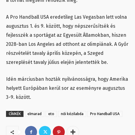
a tornát mégsem rendezik meg.
A Pro Handball USA eredetileg Las Vegasban lett volna
augusztus 1. és 9. között, hogy népszerűsítsék és
fejlesszék a sportágat az Egyesült Államokban, hiszen
2028-ban Los Angeles ad otthont az olimpiának. A Győr
részvételét tavaly április közepén, a Szeged
szereplését tavaly július elején jelentették be.
Idén márciusban hozták nyilvánosságra, hogy Amerika
helyett Európában kerül sor az eseményre augusztus
3-9. között.
CÍMKÉK
elmarad
eto
női kézilabda
Pro Handball USA