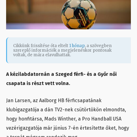
Cikkünk frissítése óta eltelt
1 hónap
, a szövegben
szereplő információk a megjelenéskor pontosak
voltak, de mára elavulhattak.
A kézilabdatornán a Szeged férfi- és a Győr női
csapata is részt vett volna.
Jan Larsen, az Aalborg HB férficsapatának
klubigazgatója a dán TV2-nek csütörtökön elmondta,
hogy honfitársa, Mads Winther, a Pro Handball USA
vezérigazgatója már június 7-én értesítette őket, hogy