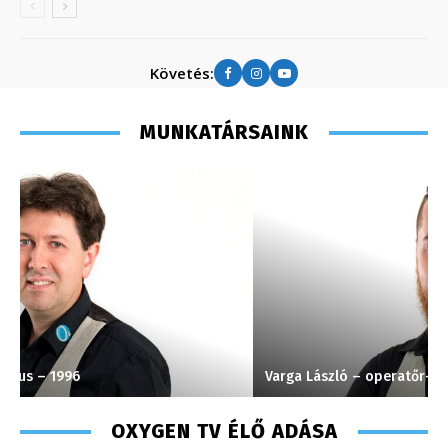
Követés:
MUNKATÁRSAINK
Varga László – operatőr-vágó – 2020
H
OXYGEN TV ÉLŐ ADÁSA