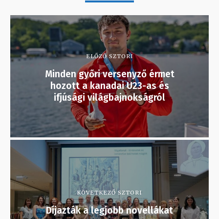
ELŐZŐ SZTORI
Minden győri versenyző érmet
hozott a kanadai U23-as és
ifjúsági világbajnokságról
KÖVETKEZŐ SZTORI
Díjazták a legjobb novellákat