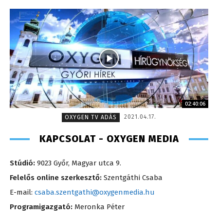
02:40:06
2021.04.17.
OXYGEN TV ADÁS
KAPCSOLAT - OXYGEN MEDIA
Stúdió:
9023 Győr, Magyar utca 9.
Felelős online szerkesztő:
Szentgáthi Csaba
E-mail:
csaba.szentgathi@oxygenmedia.hu
Programigazgató:
Meronka Péter