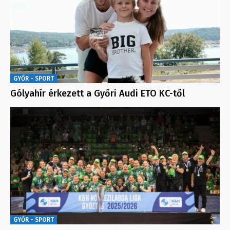
GYŐR - SPORT
Gólyahír érkezett a Győri Audi ETO KC-től
GYŐR - SPORT